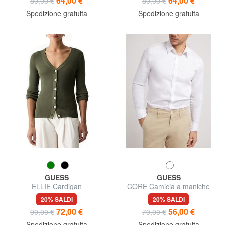
64,00 €
64,00 €
80,00 €
80,00 €
Spedizione gratuita
Spedizione gratuita
GUESS
GUESS
ELLIE Cardigan
CORE Camicia a maniche
lunghe
20% SALDI
20% SALDI
72,00 €
56,00 €
90,00 €
70,00 €
Spedizione gratuita
Spedizione gratuita