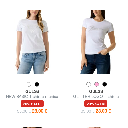
GUESS
GUESS
NEW BASIC T-shirt a manica
GLITTER LOGO T-shirt a
corta, puro cotone
manica corta, glitterata
20% SALDI
20% SALDI
28,00 €
28,00 €
35,00 €
35,00 €