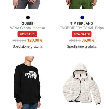
GUESS
TIMBERLAND
VONA Giacca imbottita
EMBROIDERY TONAL Felpa
trapuntata
con cappuccio
20% SALDI
60% SALDI
120,00 €
36,00 €
150,00 €
90,00 €
Spedizione gratuita
Spedizione gratuita