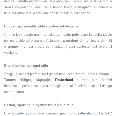
donna
, perfette per look casual e quotidiani. Scopri anche
felpe con o
senza cappuccio
, ideali per il tempo libero, e
maglioni
in cotone o
lana per affrontare la stagione con il massimo del comfort.
Polo e capi versatili: stile sportivo ed elegante
Ami un look curato ma informale? Le nostre
polo
sono la scelta ideale
per unire stile ed eleganza. Abbinale a
pantaloni chino
,
jeans slim fit
o
gonne midi
per creare outfit adatti a ogni contesto, dal lavoro al
weekend.
Brand iconici per ogni stile
Scegli i tuoi capi preferiti tra i grandi nomi della
moda uomo e donna
:
Tommy Hilfiger
,
Napapijri
,
Timberland
e tanti altri. Marchi
riconosciuti per l’attenzione ai dettagli, la qualità dei materiali e il design
sempre attuale.
Casual, sporting, elegante: trova il tuo stile
Che tu preferisca un look
casual
,
sportivo
o
raffinato
, su
Le SAC