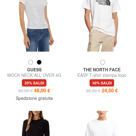
GUESS
THE NORTH FACE
MOCK NECK ALL OVER 4G
EASY T-shirt stampa logo
T-shirt slim fit con strass
20% SALDI
30% SALDI
48,00 €
24,50 €
60,00 €
35,00 €
Spedizione gratuita