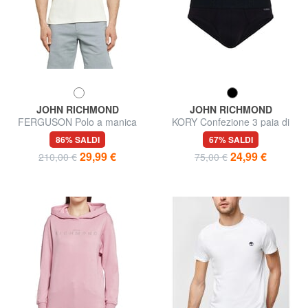
JOHN RICHMOND
JOHN RICHMOND
FERGUSON Polo a manica
KORY Confezione 3 paia di
corta
Slip
86% SALDI
67% SALDI
29,99 €
24,99 €
210,00 €
75,00 €