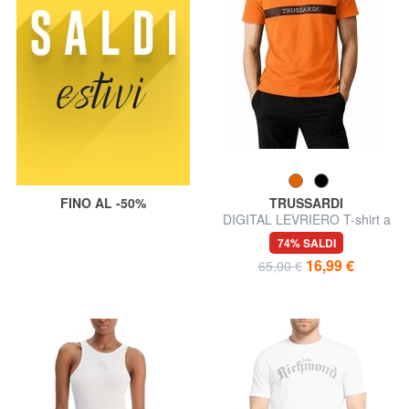
FINO AL -50%
TRUSSARDI
DIGITAL LEVRIERO T-shirt a
manica corta, in cotone
74% SALDI
16,99 €
65,00 €