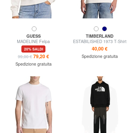
GUESS
TIMBERLAND
MADELINE Felpa
ESTABILISHED 1973 T-Shirt
in cotone
40,00 €
20% SALDI
79,20 €
Spedizione gratuita
99,00 €
Spedizione gratuita