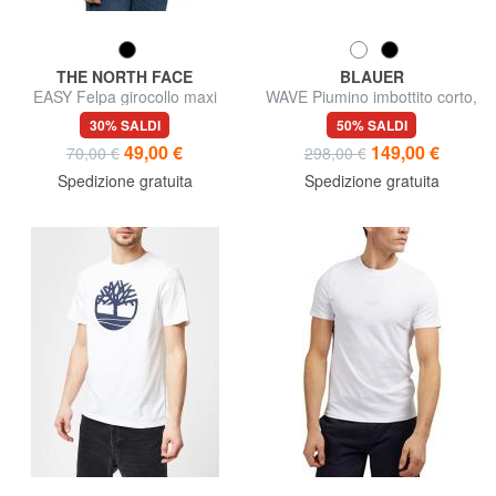
THE NORTH FACE
BLAUER
EASY Felpa girocollo maxi
WAVE Piumino imbottito corto,
logo
con cappuccio
30% SALDI
50% SALDI
49,00 €
149,00 €
70,00 €
298,00 €
Spedizione gratuita
Spedizione gratuita