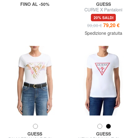
FINO AL -50%
GUESS
CURVE X Pantaloni
20% SALDI
79,20 €
99,00 €
Spedizione gratuita
GUESS
GUESS