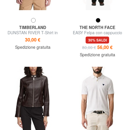
TIMBERLAND
THE NORTH FACE
DUNSTAN RIVER T-Shirt in
EASY Felpa con cappuccio
cotone
30,00 €
30% SALDI
56,00 €
Spedizione gratuita
80,00 €
Spedizione gratuita