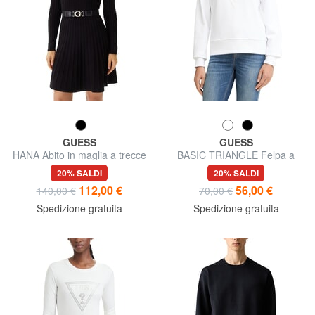
GUESS
GUESS
HANA Abito in maglia a trecce
BASIC TRIANGLE Felpa a
girocollo
20% SALDI
20% SALDI
112,00 €
56,00 €
140,00 €
70,00 €
Spedizione gratuita
Spedizione gratuita