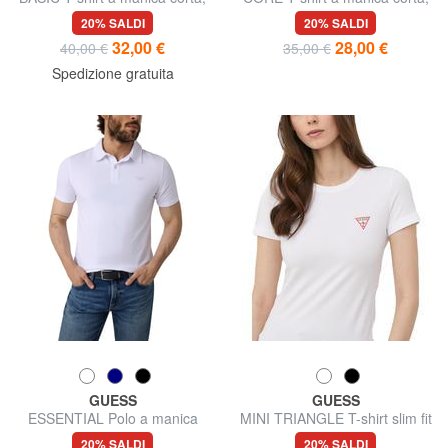
puro cotone
puro cotone
20% SALDI
20% SALDI
32,00 €
28,00 €
40,00 €
35,00 €
Spedizione gratuita
GUESS
GUESS
ESSENTIAL Polo a manica
MINI TRIANGLE T-shirt slim fit
corta
20% SALDI
20% SALDI