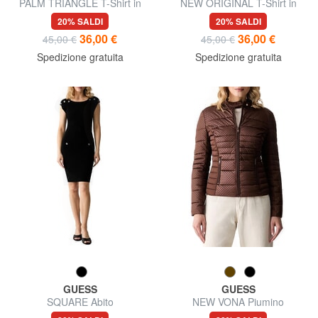
PALM TRIANGLE T-Shirt in
NEW ORIGINAL T-Shirt in
cotone
cotone
20% SALDI
20% SALDI
36,00 €
36,00 €
45,00 €
45,00 €
Spedizione gratuita
Spedizione gratuita
GUESS
GUESS
SQUARE Abito
NEW VONA Piumino