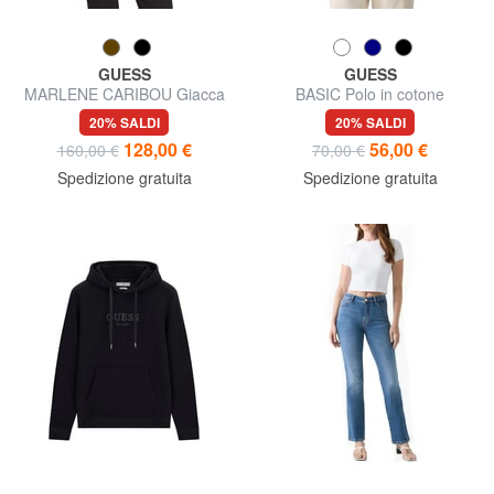
GUESS
GUESS
MARLENE CARIBOU Giacca
BASIC Polo in cotone
in similpelle, regular fit
20% SALDI
20% SALDI
128,00 €
56,00 €
160,00 €
70,00 €
Spedizione gratuita
Spedizione gratuita