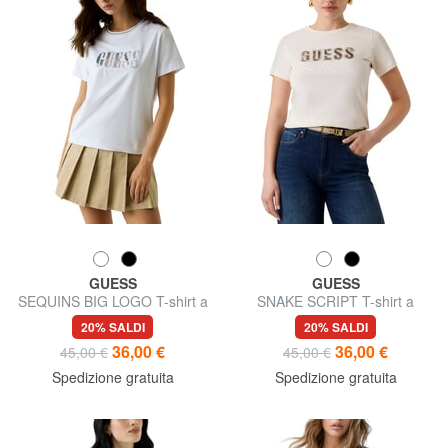
GUESS
GUESS
SEQUINS BIG LOGO T-shirt a
SNAKE SCRIPT T-shirt a
manica corta, con logo grande
manica corta, puro cotone
20% SALDI
20% SALDI
36,00 €
36,00 €
45,00 €
45,00 €
Spedizione gratuita
Spedizione gratuita