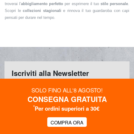
troverai l’
abbigliamento perfetto
per esprimere il tuo
stile personale
.
Scopri le
collezioni stagionali
e rinnova il tuo guardaroba con capi
pensati per durare nel tempo.
Iscriviti alla Newsletter
Iscriviti alla newsletter LeSAC e ricevi uno sconto
SOLO FINO ALL'8 AGOSTO!
fino al 15%, oltre a tendenze, novità e ispirazioni di
CONSEGNA GRATUITA
stile.
*
Per ordini superiori a 30€
OTTIENI SUBITO FINO AL 15% DI SCONTO
Iscriviti alla Newsletter
COMPRA ORA
Sesso