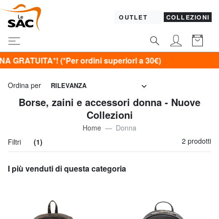
OUTLET
COLLEZIONI
ITA*! (*Per ordini superiori a 30€)
Ordina per
RILEVANZA
Borse, zaini e accessori donna - Nuove
Collezioni
Home
Donna
2 prodotti
Filtri
(1)
I più venduti di questa categoria