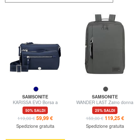
SAMSONITE
SAMSONITE
KARISSA EVO Borsa a
WANDER LAST Zaino donna
tracolla
porta pc 14.1"
50% SALDI
25% SALDI
59,99 €
119,25 €
119,00 €
159,00 €
Spedizione gratuita
Spedizione gratuita