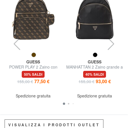
GUESS
GUESS
POWER PLAY 2 Zaino con
MANHATTAN 2 Zaino grande a
tasca e pouch
2 scomparti
50% SALDI
40% SALDI
77,50 €
93,00 €
155,00 €
155,00 €
Spedizione gratuita
Spedizione gratuita
VISUALIZZA I PRODOTTI OUTLET