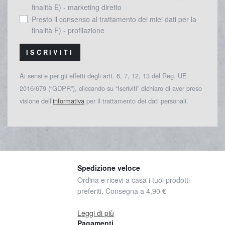
finalità E) - marketing diretto
Presto il consenso al trattamento dei miei dati per la
finalità F) - profilazione
ISCRIVITI
Ai sensi e per gli effetti degli artt. 6, 7, 12, 13 del Reg. UE
2016/679 (“GDPR”), cliccando su “Iscriviti” dichiaro di aver preso
visione dell’
informativa
per il trattamento dei dati personali.
Spedizione veloce
Ordina e ricevi a casa i tuoi prodotti
preferiti. Consegna a 4,90 €
Leggi di più
Pagamenti