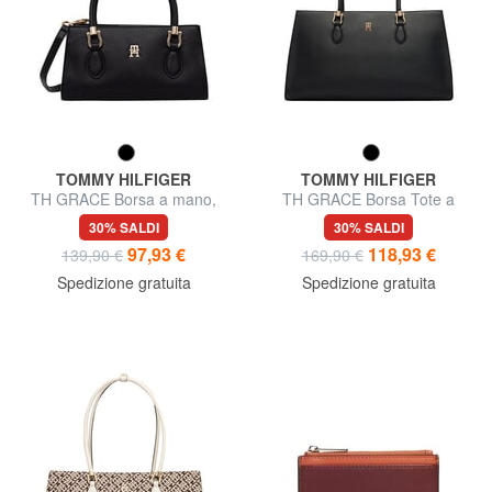
TOMMY HILFIGER
TOMMY HILFIGER
TH GRACE Borsa a mano,
TH GRACE Borsa Tote a
con tracolla
spalla
30% SALDI
30% SALDI
97,93 €
118,93 €
139,90 €
169,90 €
Spedizione gratuita
Spedizione gratuita