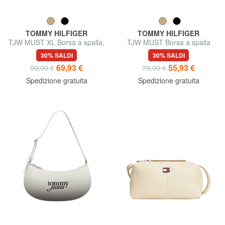
TOMMY HILFIGER
TOMMY HILFIGER
TJW MUST XL Borsa a spalla,
TJW MUST Borsa a spalla
con logo in rilievo
regolabile
30% SALDI
30% SALDI
69,93 €
55,93 €
99,90 €
79,90 €
Spedizione gratuita
Spedizione gratuita