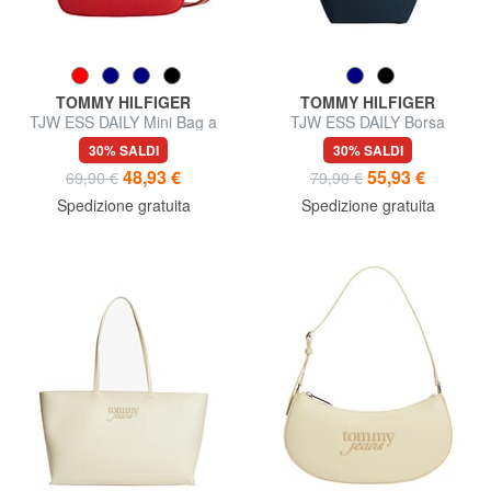
TOMMY HILFIGER
TOMMY HILFIGER
TJW ESS DAILY Mini Bag a
TJW ESS DAILY Borsa
tracolla
shopper, a spalla
30% SALDI
30% SALDI
48,93 €
55,93 €
69,90 €
79,90 €
Spedizione gratuita
Spedizione gratuita