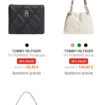
TOMMY HILFIGER
TOMMY HILFIGER
TH FEMININE Portafoglio
TH FEMININE Borsa
Donna
trapuntata, a spalla
30% SALDI
30% SALDI
45,43 €
104,93 €
64,90 €
149,90 €
Spedizione gratuita
Spedizione gratuita