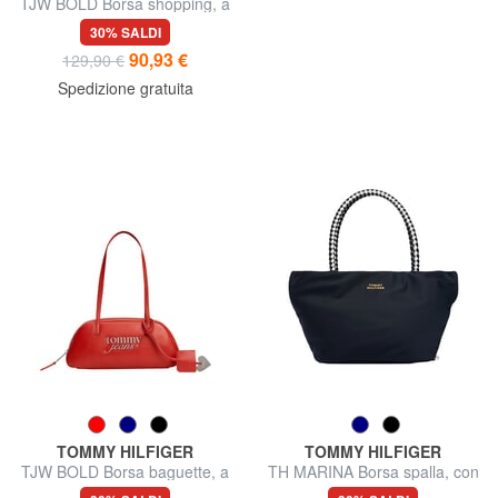
TJW BOLD Borsa shopping, a
spalla
30% SALDI
90,93 €
129,90 €
Spedizione gratuita
TOMMY HILFIGER
TOMMY HILFIGER
TJW BOLD Borsa baguette, a
TH MARINA Borsa spalla, con
spalla
tracolla