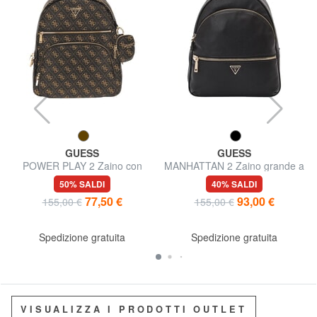
GUESS
GUESS
POWER PLAY 2 Zaino con
MANHATTAN 2 Zaino grande a
tasca e pouch
2 scomparti
50% SALDI
40% SALDI
77,50 €
93,00 €
155,00 €
155,00 €
Spedizione gratuita
Spedizione gratuita
VISUALIZZA I PRODOTTI OUTLET