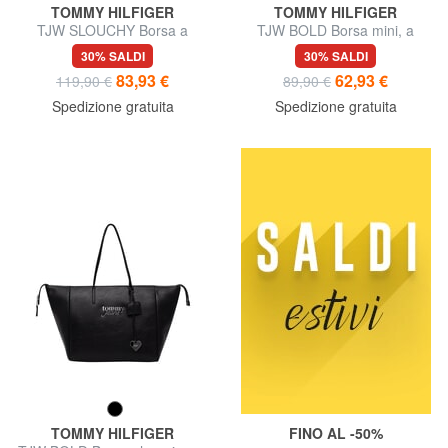
TOMMY HILFIGER
TOMMY HILFIGER
TJW SLOUCHY Borsa a
TJW BOLD Borsa mini, a
spalla, con placchetta
tracolla
30% SALDI
30% SALDI
83,93 €
62,93 €
119,90 €
89,90 €
Spedizione gratuita
Spedizione gratuita
TOMMY HILFIGER
FINO AL -50%