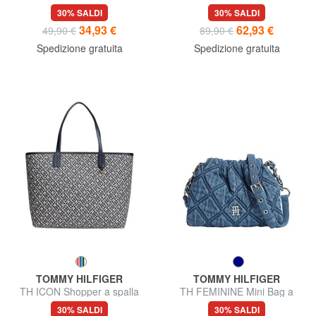
Portamonete
30% SALDI
30% SALDI
34,93 €
62,93 €
49,90 €
89,90 €
Spedizione gratuita
Spedizione gratuita
TOMMY HILFIGER
TOMMY HILFIGER
TH ICON Shopper a spalla
TH FEMININE Mini Bag a
tracolla
30% SALDI
30% SALDI