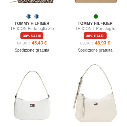
TOMMY HILFIGER
TOMMY HILFIGER
TH ICON Portafoglio Zip
TH ICON L Portafoglio
Around piccolo
ziparound
30% SALDI
30% SALDI
45,43 €
48,93 €
64,90 €
69,90 €
Spedizione gratuita
Spedizione gratuita