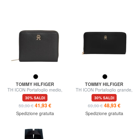
TOMMY HILFIGER
TOMMY HILFIGER
TH ICON Portafoglio medio,
TH ICON Portafoglio grande,
ziparound
ziparound
30% SALDI
30% SALDI
41,93 €
48,93 €
59,90 €
69,90 €
Spedizione gratuita
Spedizione gratuita