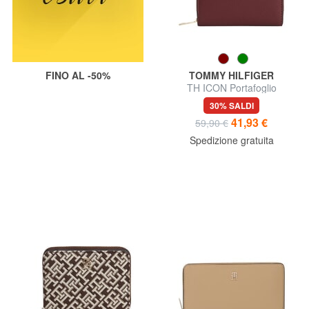
FINO AL -50%
TOMMY HILFIGER
TH ICON Portafoglio
ripiegabile
30% SALDI
41,93 €
59,90 €
Spedizione gratuita