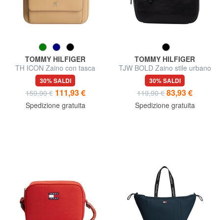
TOMMY HILFIGER
TOMMY HILFIGER
TH ICON Zaino con tasca
TJW BOLD Zaino stile urbano
frontale
30% SALDI
30% SALDI
111,93 €
83,93 €
159,90 €
119,90 €
Spedizione gratuita
Spedizione gratuita