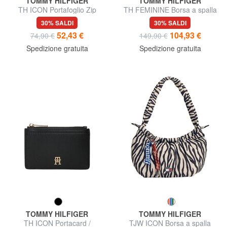
TOMMY HILFIGER
TOMMY HILFIGER
TH ICON Portafoglio Zip
TH FEMININE Borsa a spalla
Around
in denim
30% SALDI
30% SALDI
52,43 €
104,93 €
74,90 €
149,90 €
Spedizione gratuita
Spedizione gratuita
TOMMY HILFIGER
TOMMY HILFIGER
TH ICON Portacard /
TJW ICON Borsa a spalla