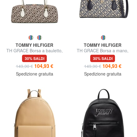
TOMMY HILFIGER
TOMMY HILFIGER
TH GRACE Borsa a bauletto,
TH GRACE Borsa a mano,
a spalla
con tracolla
30% SALDI
30% SALDI
104,93 €
104,93 €
149,90 €
149,90 €
Spedizione gratuita
Spedizione gratuita