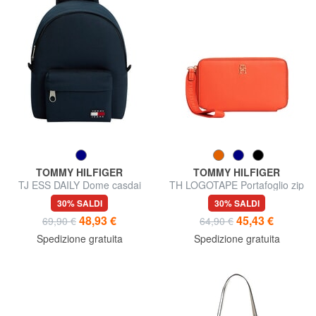
TOMMY HILFIGER
TOMMY HILFIGER
TJ ESS DAILY Dome casdai
TH LOGOTAPE Portafoglio zip
around
30% SALDI
30% SALDI
48,93 €
45,43 €
69,90 €
64,90 €
Spedizione gratuita
Spedizione gratuita