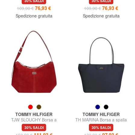
30% SALDI
30% SALDI
76,93 €
76,93 €
109,90 €
109,90 €
Spedizione gratuita
Spedizione gratuita
TOMMY HILFIGER
TOMMY HILFIGER
TJW SLOUCHY Borsa a
TH MARINA Borsa a spalla
spalla, in pelle scamosciata
30% SALDI
30% SALDI
111,93 €
97,93 €