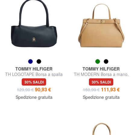
TOMMY HILFIGER
TOMMY HILFIGER
TH LOGOTAPE Borsa a spalla
TH MODERN Borsa a mano,
con tracolla
30% SALDI
30% SALDI
90,93 €
111,93 €
129,90 €
159,90 €
Spedizione gratuita
Spedizione gratuita