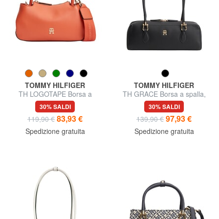
TOMMY HILFIGER
TOMMY HILFIGER
TH LOGOTAPE Borsa a
TH GRACE Borsa a spalla,
bauletto a mano, con tracolla
zigrinata
30% SALDI
30% SALDI
83,93 €
97,93 €
119,90 €
139,90 €
Spedizione gratuita
Spedizione gratuita