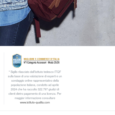
* Sigillo rilasciato dall’Istituto tedesco ITQF
sulla base di una valutazione di esperti e un
sondaggio online rappresentativo della
popolazione italiana, condotto ad aprile
2024 che ha raccolto 322.797 giudizi di
clienti dietro pagamento di una licenza. Per
maggior informazione consultare
www.istituto-qualita.com