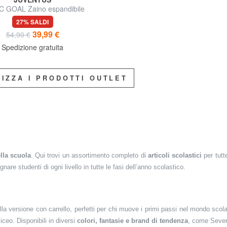
 GOAL Zaino espandibile
27% SALDI
39,99 €
54,90 €
Spedizione gratuita
LIZZA I PRODOTTI OUTLET
la scuola
. Qui trovi un assortimento completo di
articoli scolastici
per tutte
are studenti di ogni livello in tutte le fasi dell’anno scolastico.
ella versione con carrello, perfetti per chi muove i primi passi nel mondo sco
iceo. Disponibili in diversi
colori, fantasie e brand di tendenza
, come Seven