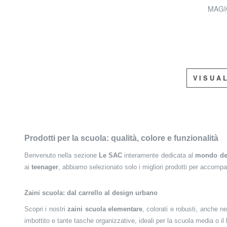
MAGIC
VISUA
Prodotti per la scuola: qualità, colore e funzionalità
Benvenuto nella sezione
Le SAC
interamente dedicata al
mondo del
ai
teenager
, abbiamo selezionato solo i migliori prodotti per accompagn
Zaini scuola: dal carrello al design urbano
Scopri i nostri
zaini scuola elementare
, colorati e robusti, anche n
imbottito e tante tasche organizzative, ideali per la scuola media o il l