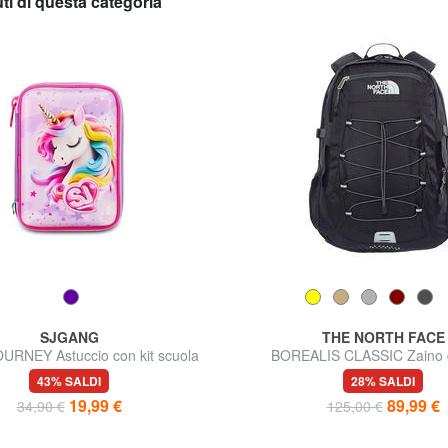
uti di questa categoria
SJGANG
THE NORTH FACE
URNEY Astuccio con kit scuola
BOREALIS CLASSIC Zaino 
43% SALDI
28% SALDI
19,99 €
89,99 €
34,90 €
125,00 €