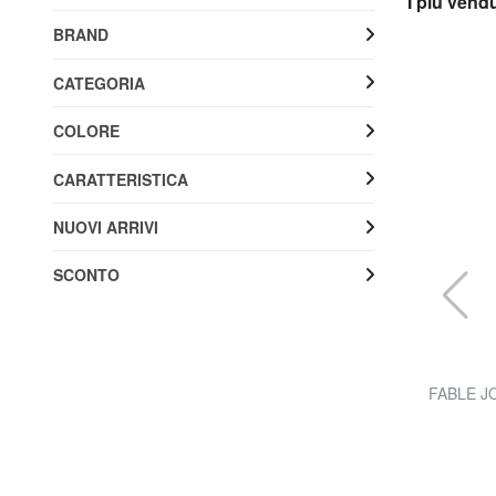
I più vend
BRAND
CATEGORIA
COLORE
CARATTERISTICA
NUOVI ARRIVI
SCONTO
EASTPAK
BENCHMARK Astuccio con zip
FABLE JO
20% SALDI
11,20 €
da 14,00 €