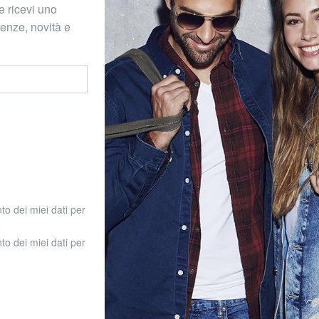
e ricevi uno
denze, novità e
to dei miei dati per
o
to dei miei dati per