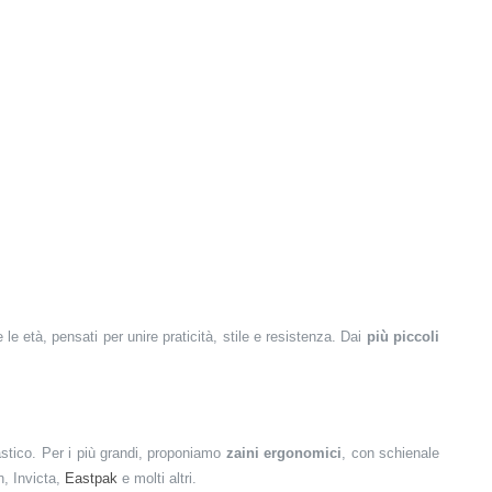
 le età, pensati per unire praticità, stile e resistenza. Dai
più piccoli
lastico. Per i più grandi, proponiamo
zaini ergonomici
, con schienale
, Invicta,
Eastpak
e molti altri.