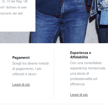
 7, 12, 13 del Reg. UE
iti” dichiaro di aver
attamento dei dati
Esperienza e
Affidabilità
Pagamenti
Con una consolidata
Scegli tra diversi metodi
esperienza trentennale,
di pagamento, i più
una storia di
utilizzati e sicuri.
professionalità ed
efficienza
Leggi di più
Leggi di più