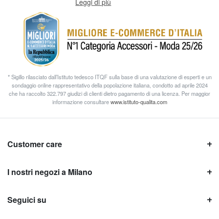
Leggi di più
* Sigillo rilasciato dall’Istituto tedesco ITQF sulla base di una valutazione di esperti e un
sondaggio online rappresentativo della popolazione italiana, condotto ad aprile 2024
che ha raccolto 322.797 giudizi di clienti dietro pagamento di una licenza. Per maggior
informazione consultare
www.istituto-qualita.com
Customer care
I nostri negozi a Milano
Seguici su