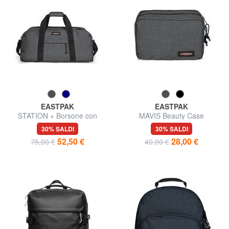
EASTPAK
EASTPAK
STATION + Borsone con
MAVIS Beauty Case
tracolla
30% SALDI
30% SALDI
52,50 €
28,00 €
75,00 €
40,00 €