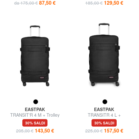
87,50 €
129,50 €
da 175,00 €
185,00 €
EASTPAK
EASTPAK
TRANSIT'R 4 M + Trolley
TRANSITR 4 L +
Medio
30% SALDI
30% SALDI
143,50 €
157,50 €
205,00 €
225,00 €