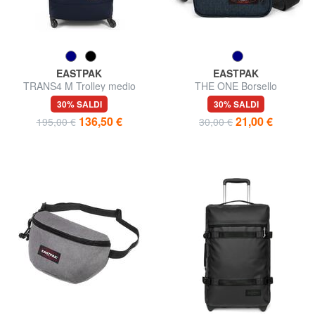
EASTPAK
EASTPAK
TRANS4 M Trolley medio
THE ONE Borsello
30% SALDI
30% SALDI
136,50 €
21,00 €
195,00 €
30,00 €