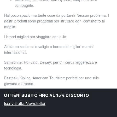
compagnie.
Hai poco spazio ma tante cose da portare? Nessun problema. I
nostri prodotti sono progettati per sfruttare ogni centimetro al
meglio.
I brand migliori per viaggiare con stile
Abbiamo scelto solo valigie e borse dei migliori marchi
internazionali:
Samsonite, Roncato, Delsey: per chi cerca leggerezza e
tecnologia.
Eastpak, Kipling, American Tourister: perfetti per uno stile
giovane e urbano.
Piquadro, Bric’s e Alviero Martini Prima Classe: ideali se ami i
OTTIENI SUBITO FINO AL 15% DI SCONTO
dettagli eleganti.
Iscriviti alla Newsletter
Ogni modello è curato nei minimi particolari. Resistenza, stile e
funzionalità sono sempre al primo posto.