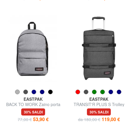
EASTPAK
EASTPAK
BACK TO WORK Zaino porta
TRANSIT'R PLUS S Trolley
PC 15"
bagaglio a mano
30% SALDI
30% SALDI
53,90 €
119,00 €
77,00 €
da 180,00 €