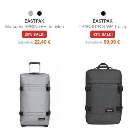
EASTPAK
EASTPAK
Marsupio SPRINGER, in nylon
TRANSIT'R S WP Trolley
bagaglio a mano,
20% SALDI
43% SALDI
idrorepellente
22,40 €
99,99 €
28,00 €
175,00 €