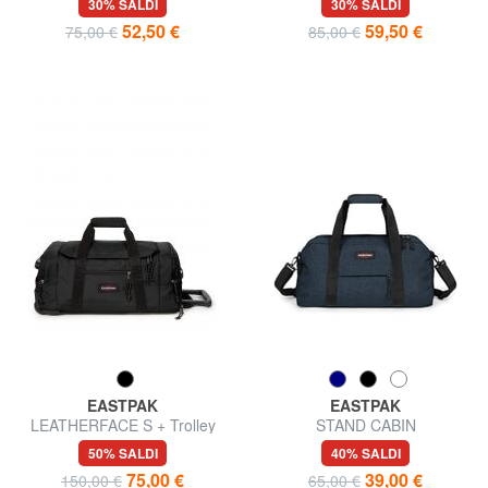
30% SALDI
30% SALDI
52,50 €
59,50 €
75,00 €
85,00 €
EASTPAK
EASTPAK
LEATHERFACE S + Trolley
STAND CABIN
Borsone da cabina
50% SALDI
40% SALDI
75,00 €
39,00 €
150,00 €
65,00 €