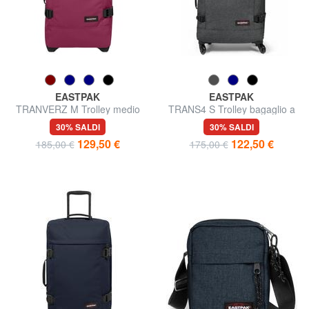
EASTPAK
EASTPAK
TRANVERZ M Trolley medio
TRANS4 S Trolley bagaglio a
mano
30% SALDI
30% SALDI
129,50 €
122,50 €
185,00 €
175,00 €