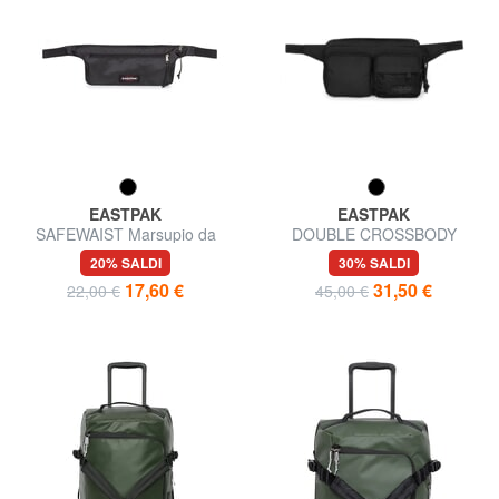
EASTPAK
EASTPAK
SAFEWAIST Marsupio da
DOUBLE CROSSBODY
viaggio sicuro, da indossare
Marsupio multitasche
20% SALDI
30% SALDI
sotto gli indumenti
17,60 €
31,50 €
22,00 €
45,00 €