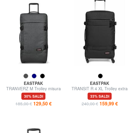
EASTPAK
EASTPAK
TRANVERZ M Trolley misura
TRANSIT R 4 XL Trolley extra
media
grande
30% SALDI
33% SALDI
129,50 €
159,99 €
185,00 €
240,00 €