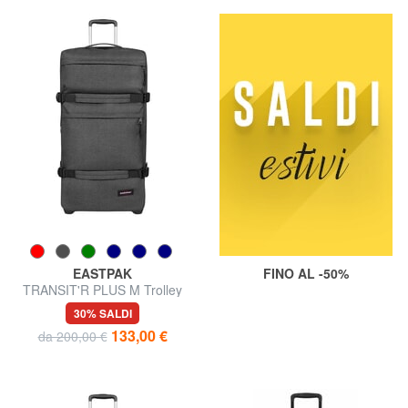
EASTPAK
FINO AL -50%
TRANSIT'R PLUS M Trolley
medio
30% SALDI
133,00 €
da 200,00 €