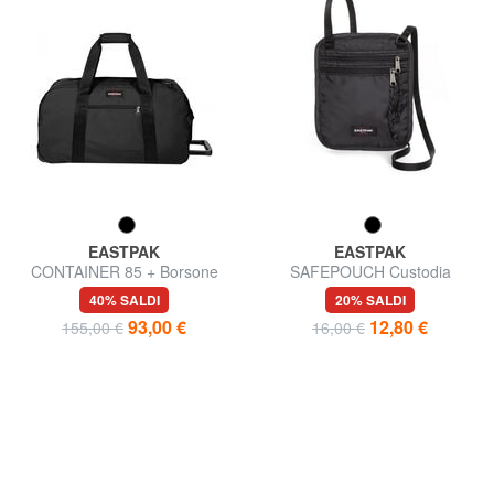
EASTPAK
EASTPAK
CONTAINER 85 + Borsone
SAFEPOUCH Custodia
grande con carrelllo
viaggio da collo sicura, da
40% SALDI
20% SALDI
indossare sotto gli indumenti
93,00 €
12,80 €
155,00 €
16,00 €