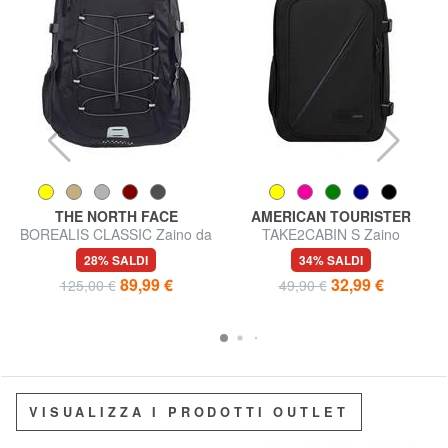
THE NORTH FACE
AMERICAN TOURISTER
BOREALIS CLASSIC Zaino da
TAKE2CABIN S Zaino
29 L
underseater ok Ryanair
28% SALDI
34% SALDI
89,99 €
32,99 €
125,00 €
49,90 €
VISUALIZZA I PRODOTTI OUTLET