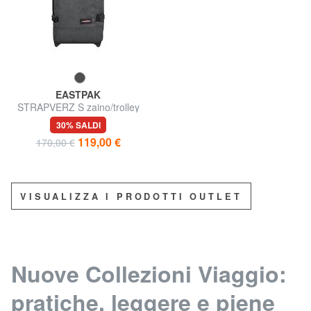
EASTPAK
STRAPVERZ S zaino/trolley
bagaglio a mano
30% SALDI
119,00 €
170,00 €
VISUALIZZA I PRODOTTI OUTLET
Nuove Collezioni Viaggio:
pratiche, leggere e piene