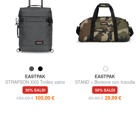
EASTPAK
EASTPAK
STRAPSON XXS Trolley zaino
STAND + Borsone con tracolla
underseater
30% SALDI
50% SALDI
105,00 €
29,99 €
150,00 €
60,00 €