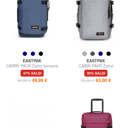
EASTPAK
EASTPAK
CARRY PACK Zaino borsone
CABIN PAKR Zaino
porta pc 17"
underseater, porta pc 15", ok
47% SALDI
30% SALDI
Ryanair
49,99 €
63,00 €
95,00 €
90,00 €