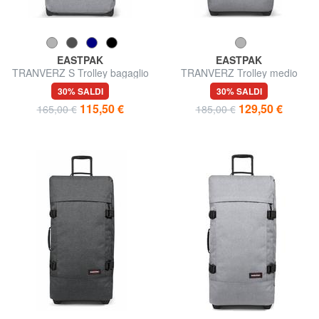
EASTPAK
EASTPAK
TRANVERZ S Trolley bagaglio
TRANVERZ Trolley medio
a mano
ultraresistente
30% SALDI
30% SALDI
115,50 €
129,50 €
165,00 €
185,00 €