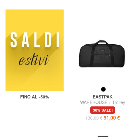
FINO AL -50%
EASTPAK
WAREHOUSE + Trolley
borsone misura grande
30% SALDI
91,00 €
130,00 €