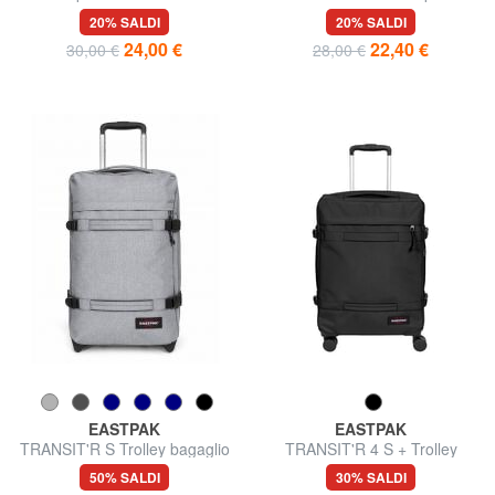
BAG
20% SALDI
20% SALDI
24,00 €
22,40 €
30,00 €
28,00 €
EASTPAK
EASTPAK
TRANSIT'R S Trolley bagaglio
TRANSIT'R 4 S + Trolley
a mano
Bagaglio a Mano
50% SALDI
30% SALDI