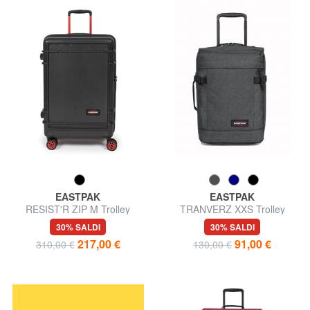
EASTPAK
EASTPAK
RESIST'R ZIP M Trolley
TRANVERZ XXS Trolley
medio
underseater ok easyJet
30% SALDI
30% SALDI
217,00 €
91,00 €
310,00 €
130,00 €