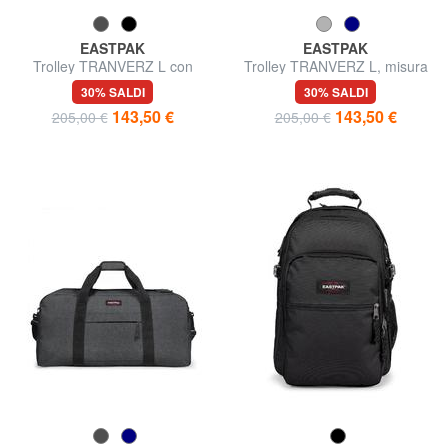
EASTPAK
EASTPAK
Trolley TRANVERZ L con
Trolley TRANVERZ L, misura
TSA, misura grande
grande, con TSA
30% SALDI
30% SALDI
143,50 €
143,50 €
205,00 €
205,00 €