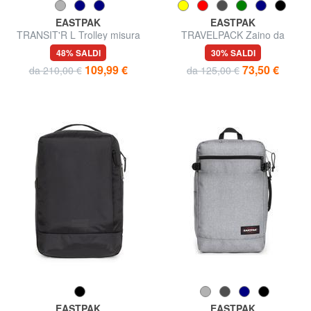
EASTPAK
EASTPAK
TRANSIT'R L Trolley misura
TRAVELPACK Zaino da
grande
viaggio, porta pc 17"
48% SALDI
30% SALDI
109,99 €
73,50 €
da 210,00 €
da 125,00 €
EASTPAK
EASTPAK