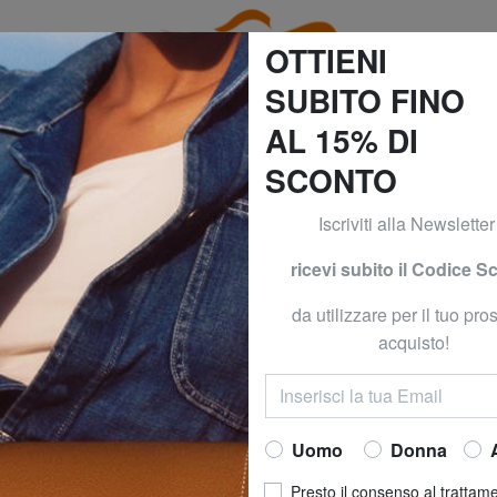
OTTIENI
SUBITO FINO
AL 15% DI
SCONTO
20% su Guess, Timberland, Roccobarocco e Calvin Klein! c
Iscriviti alla Newsletter
ricevi subito il Codice S
da utilizzare per il tuo pr
acquisto!
Uomo
Donna
Presto il consenso al trattam