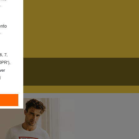
-
ento
-
 6, 7,
DPR”),
aver
l