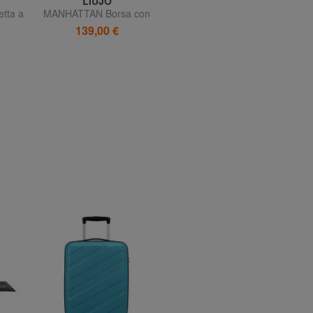
LIUJO
LIUJO
tta a
MANHATTAN Borsa con
MANHATTAN Tracolla
MA
tracolla
139,00 €
139,00 €