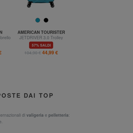
N
AMERICAN TOURISTER
COMETE GIOIELLI
rello
JETDRIVER 3.0 Trolley
Bracciale con sfere
TW
Bagaglio a Mano
57% SALDI
73% SALDI
€
44,99 €
12,99 €
104,90 €
49,00 €
POSTE DAI TOP
ternazionali di
valigeria
e
pelletteria
:
e.