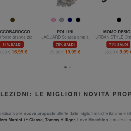
CCOBAROCCO
POLLINI
MOMO DESIG
afoglio grande zip
JAQUARD Sciarpa ampia
URBAN STYLE Omb
round in pelle
mini
81% SALDI
75% SALDI
71% SALDI
16,99 €
19,99 €
9,99 
9,90 €
79,90 €
35,00 €
LEZIONI: LE MIGLIORI NOVITÀ PRO
dedicata alle
nuove proposte
offerte dalle migliori marche italiane e in
iero Martini 1^ Classe
,
Tommy Hilfiger
,
Love Moschino
e molte altr