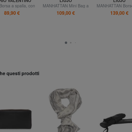
RIO VALENTINO
LIUJO
LIUJO
Borsa a spalla, con
MANHATTAN Mini Bag a
MANHATTAN Borse
tracolla
tracolla
tracolla
89,90 €
109,00 €
139,00 €
he questi prodotti