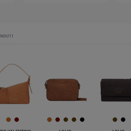
See
ENDUTI