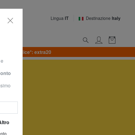
Lingua
IT
Destinazione
Italy
on il codice*: extra20
 e
conto
ossimo
Altro
ento