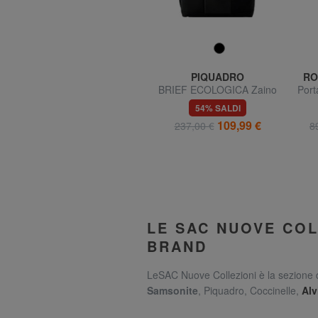
TER
SAMSONITE
PIQUADRO
RO
dio
MIDTOWN S Zaino porta
BRIEF ECOLOGICA Zaino
Port
pc da 14"
in tessuto riciclato, pc 14"
a
70% SALDI
54% SALDI
23,70 €
109,99 €
79,00 €
237,00 €
8
LE SAC NUOVE COL
BRAND
LeSAC Nuove Collezioni è la sezione 
Samsonite
, Piquadro, Coccinelle,
Alv