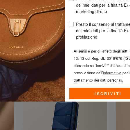
dei miei dati per la finalità E) 
marketing diretto
Presto il consenso al trattam
dei miei dati per la finalità F) 
profilazione
Ai sensi e per gli effetti degli artt.
12, 13 del Reg. UE 2016/679 (“G
-30 | 40 | 50%
cliccando su “Iscriviti” dichiaro di 
Compra subito
preso visione dell’
informativa
per i
trattamento dei dati personali.
ISCRIVITI