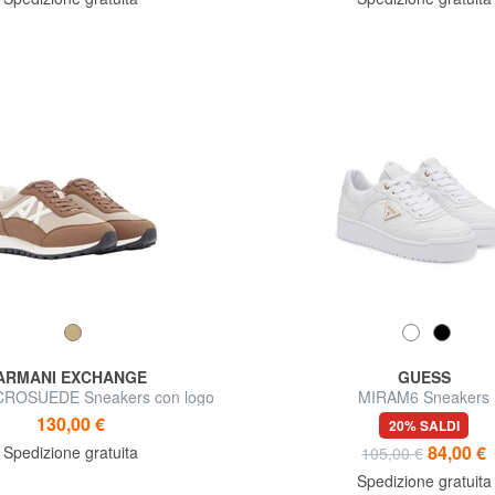
ARMANI EXCHANGE
GUESS
ROSUEDE Sneakers con logo
MIRAM6 Sneakers
laterale
130,00 €
20% SALDI
84,00 €
Spedizione gratuita
105,00 €
Spedizione gratuita