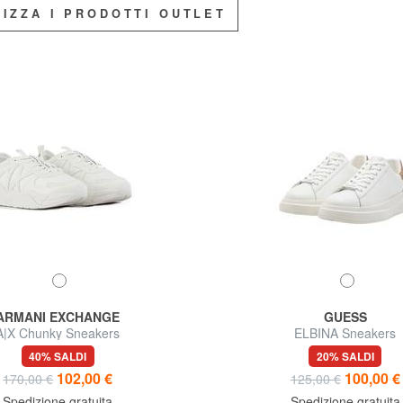
LIZZA I PRODOTTI OUTLET
ARMANI EXCHANGE
GUESS
A|X Chunky Sneakers
ELBINA Sneakers
40% SALDI
20% SALDI
102,00 €
100,00 €
170,00 €
125,00 €
Spedizione gratuita
Spedizione gratuita