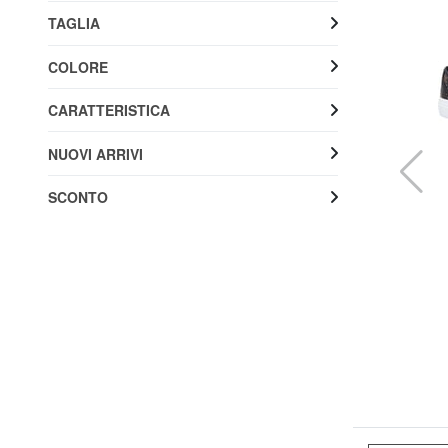
TAGLIA
COLORE
CARATTERISTICA
NUOVI ARRIVI
SCONTO
GUESS
ROAZY Sneakers con zeppa 7,5 cm
20% SALDI
100,00 €
125,00 €
Spedizione gratuita