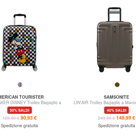
MERICAN TOURISTER
SAMSONITE
ER DISNEY Trolley Bagaglio a
LIN'AIR Trolley Bagaglio a Mano
Mano
30% SALDI
40% SALDI
90,93 €
149,99 €
129,90 €
249,00 €
Spedizione gratuita
Spedizione gratuita