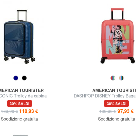
MERICAN TOURISTER
AMERICAN TOURIST
CONIC Trolley da cabina
DASHPOP DISNEY Trolley Bagag
espandibile
30% SALDI
30% SALDI
118,93 €
97,93 €
169,90 €
139,90 €
Spedizione gratuita
Spedizione gratuita