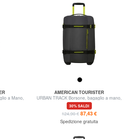
ER
AMERICAN TOURISTER
lio a Mano,
URBAN TRACK Borsone, bagaglio a mano,
con ruote
30% SALDI
87,43 €
124,90 €
Spedizione gratuita