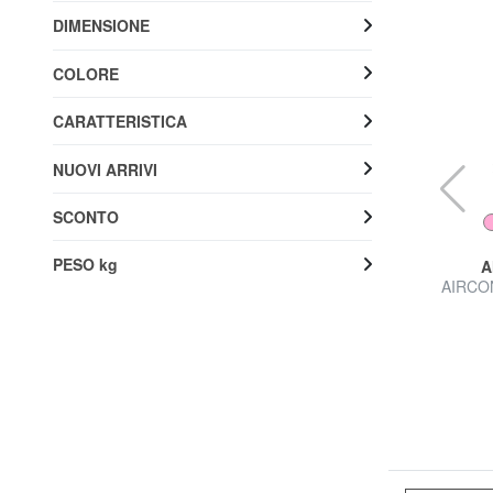
DIMENSIONE
COLORE
CARATTERISTICA
NUOVI ARRIVI
SCONTO
PESO kg
PIQUADRO
A
 mano
BRIEF 2 Trolley Underseater
AIRCON
46% SALDI
139,99 €
260,00 €
Spedizione gratuita