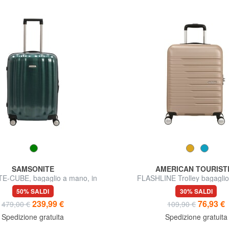
SAMSONITE
AMERICAN TOURIST
ITE-CUBE, bagaglio a mano, in
FLASHLINE Trolley bagagli
policarbonato CURV
50% SALDI
30% SALDI
239,99 €
76,93 €
479,00 €
109,90 €
Spedizione gratuita
Spedizione gratuita