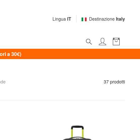
Lingua
IT
Destinazione
Italy
i a 30€)
nde
37 prodotti