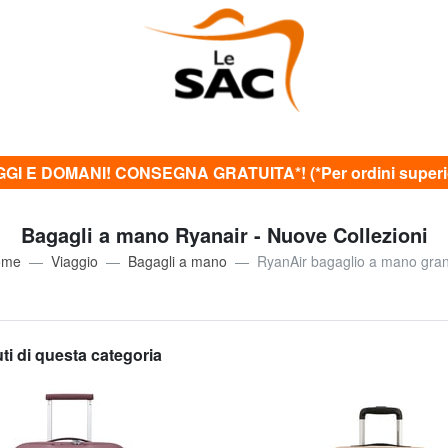
GI E DOMANI! CONSEGNA GRATUITA*! (*Per ordini superior
Bagagli a mano Ryanair - Nuove Collezioni
ome
Viaggio
Bagagli a mano
RyanAir bagaglio a mano gra
uti di questa categoria