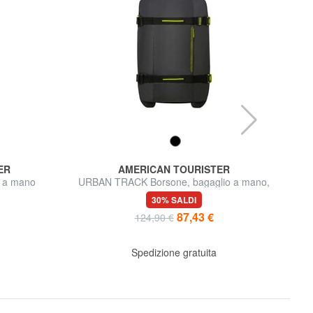
ER
AMERICAN TOURISTER
o a mano
URBAN TRACK Borsone, bagaglio a mano,
LIN
con ruote
30% SALDI
87,43 €
124,90 €
Spedizione gratuita