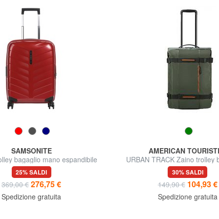
SAMSONITE
AMERICAN TOURIST
lley bagaglio mano espandibile
URBAN TRACK Zaino trolley b
mano
25% SALDI
30% SALDI
276,75 €
104,93 €
369,00 €
149,90 €
Spedizione gratuita
Spedizione gratuita