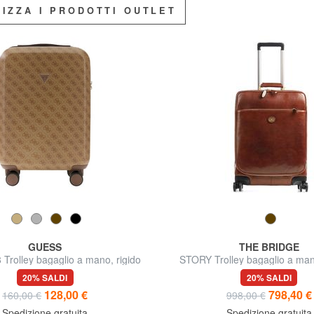
LIZZA I PRODOTTI OUTLET
GUESS
THE BRIDGE
Trolley bagaglio a mano, rigido
STORY Trolley bagaglio a mano
20% SALDI
20% SALDI
128,00 €
798,40 €
160,00 €
998,00 €
Spedizione gratuita
Spedizione gratuita