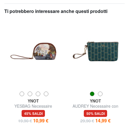
Ti potrebbero interessare anche questi prodotti
YNOT
YNOT
YESBAG Necessaire
AUDREY Necessaire con
polsierina
45% SALDI
50% SALDI
10,99 €
14,99 €
19,90 €
29,90 €