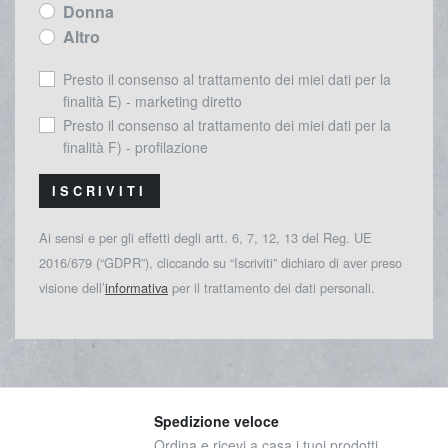
Donna
Altro
Presto il consenso al trattamento dei miei dati per la
finalità E) - marketing diretto
Presto il consenso al trattamento dei miei dati per la
finalità F) - profilazione
ISCRIVITI
Ai sensi e per gli effetti degli artt. 6, 7, 12, 13 del Reg. UE
2016/679 (“GDPR”), cliccando su “Iscriviti” dichiaro di aver preso
visione dell’
informativa
per il trattamento dei dati personali.
Spedizione veloce
Ordina e ricevi a casa i tuoi prodotti