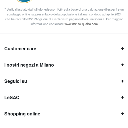
* Sigillo rilasciato dall’Istituto tedesco ITQF sulla base di una valutazione di esperti e un
sondaggio online rappresentativo della popolazione italiana, condotto ad aprile 2024
che ha raccolto 322.797 giudizi di clienti dietro pagamento di una licenza. Per maggior
informazione consultare
www.istituto-qualita.com
Customer care
I nostri negozi a Milano
Seguici su
LeSAC
Shopping online