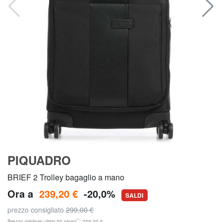
PIQUADRO
BRIEF 2 Trolley bagaglio a mano
Ora a
239,20 €
-20,0%
SALDI
prezzo consigliato
299,00 €
**
Prezzo migliore ultimi 30 giorni
: 239,20 €