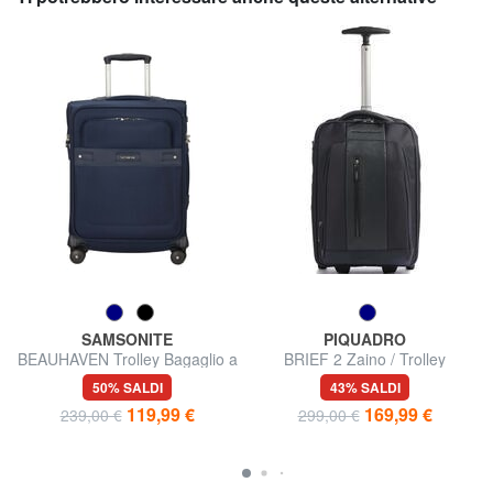
SAMSONITE
PIQUADRO
BEAUHAVEN Trolley Bagaglio a
BRIEF 2 Zaino / Trolley
Mano
Underseater
50% SALDI
43% SALDI
119,99 €
169,99 €
239,00 €
299,00 €