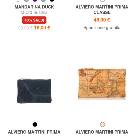
MANDARINA DUCK
ALVIERO MARTINI PRIMA
MD20 Bustina
CLASSE
GEO CLASSIC Bustina
48,00 €
40% SALDI
necessaire
18,00 €
Spedizione gratuita
30,00 €
ALVIERO MARTINI PRIMA
ALVIERO MARTINI PRIMA