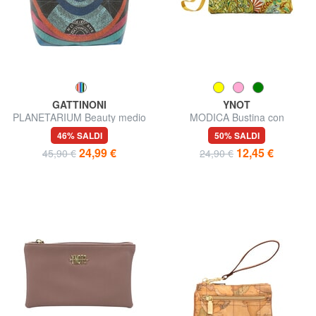
GATTINONI
YNOT
PLANETARIUM Beauty medio
MODICA Bustina con
polsierina
46% SALDI
50% SALDI
24,99 €
12,45 €
45,90 €
24,90 €