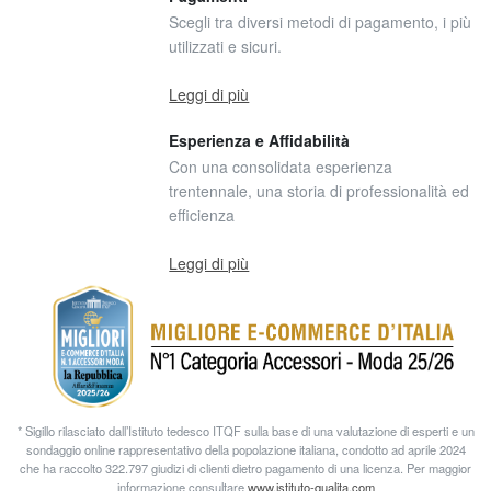
Scegli tra diversi metodi di pagamento, i più
utilizzati e sicuri.
Leggi di più
Esperienza e Affidabilità
Con una consolidata esperienza
trentennale, una storia di professionalità ed
efficienza
Leggi di più
* Sigillo rilasciato dall’Istituto tedesco ITQF sulla base di una valutazione di esperti e un
sondaggio online rappresentativo della popolazione italiana, condotto ad aprile 2024
che ha raccolto 322.797 giudizi di clienti dietro pagamento di una licenza. Per maggior
informazione consultare
www.istituto-qualita.com