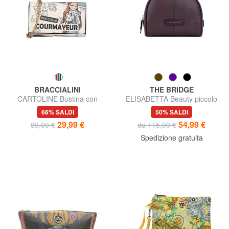
BRACCIALINI
THE BRIDGE
CARTOLINE Bustina con
ELISABETTA Beauty piccolo
moschettone
in pelle
66% SALDI
50% SALDI
29,99 €
54,99 €
89,00 €
da 115,00 €
Spedizione gratuita