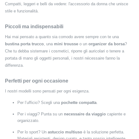
Compatti, leggeri e belli da vedere: l'accessorio da donna che unisce
stile e funzionalità.
Piccoli ma indispensabili
Hai mai pensato a quanto sia comodo avere sempre con te una
bustina porta trucco
, una
mini trousse
o un
organizer da borsa
?
Che tu debba sistemare i cosmetici, riporre gli auricolari o tenere a
portata di mano gli oggetti personali, i nostri nécessaire fanno la
differenza.
Perfetti per ogni occasione
I nostri modelli sono pensati per ogni esigenza.
Per l’ufficio? Scegli una
pochette compatta
.
Per i viaggi? Punta su un
necessaire da viaggio
capiente e
organizzato.
Per lo sport? Un
astuccio multiuso
è la soluzione perfetta.
Materiali resistenti, design curato, e tanto spazio intelligente.