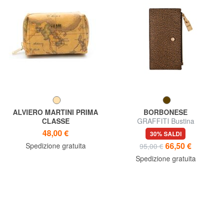
ALVIERO MARTINI PRIMA
BORBONESE
CLASSE
GRAFFITI Bustina
ALVIERO MARTINI 1 ^ CLASS
Portamonete
48,00 €
30% SALDI
Necessaire stampa GEO
66,50 €
Spedizione gratuita
95,00 €
CLASSIC
Spedizione gratuita