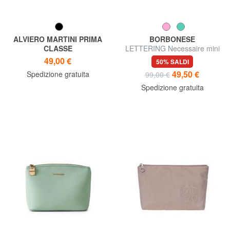
ALVIERO MARTINI PRIMA
BORBONESE
CLASSE
LETTERING Necessaire mini
GEO SOFT Bustina
in pelle
49,00 €
50% SALDI
rettangolare grande
49,50 €
Spedizione gratuita
99,00 €
Spedizione gratuita