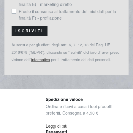
finalità E) - marketing diretto
Presto il consenso al trattamento dei miei dati per la
finalità F) - profilazione
ISCRIVITI
Ai sensi e per gli effetti degli artt. 6, 7, 12, 13 del Reg. UE
2016/679 (“GDPR”), cliccando su “Iscriviti” dichiaro di aver preso
visione dell’
informativa
per il trattamento dei dati personali.
Spedizione veloce
Ordina e ricevi a casa i tuoi prodotti
preferiti. Consegna a 4,90 €
Leggi di più
Pagamenti