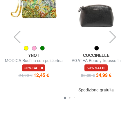
YNOT
COCCINELLE
MODICA Bustina con polsierina
AGATEA Beauty trousse in
pelle
50% SALDI
59% SALDI
12,45 €
34,99 €
24,90 €
85,00 €
Spedizione gratuita