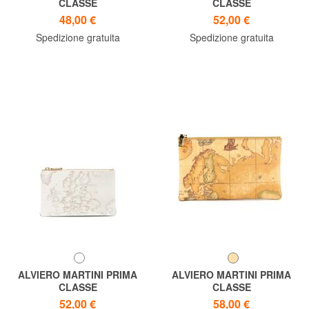
CLASSE
CLASSE
GEO CLASSIC Bustina
Geo Pochette piatta
48,00 €
52,00 €
necessaire
Spedizione gratuita
Spedizione gratuita
ALVIERO MARTINI PRIMA
ALVIERO MARTINI PRIMA
CLASSE
CLASSE
GEO CLASSIC Pochette
Geo New Pochette Made in
52,00 €
58,00 €