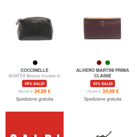
COCCINELLE
ALVIERO MARTINI PRIMA
AGATEA Beauty trousse in
CLASSE
pelle
GEO Beauty dritto grande
59% SALDI
55% SALDI
34,99 €
34,99 €
85,00 €
78,00 €
Spedizione gratuita
Spedizione gratuita