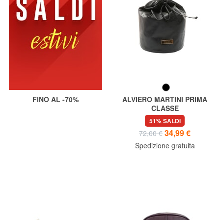
FINO AL -70%
ALVIERO MARTINI PRIMA
CLASSE
GEO Beauty a sacchetto
51% SALDI
34,99 €
72,00 €
Spedizione gratuita