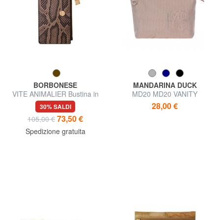
BORBONESE
MANDARINA DUCK
VITE ANIMALIER Bustina in
MD20 MD20 VANITY
pelle
Necessaire
28,00 €
30% SALDI
73,50 €
105,00 €
Spedizione gratuita