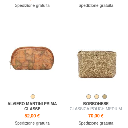
bustina
Italy
Spedizione gratuita
Spedizione gratuita
ALVIERO MARTINI PRIMA
BORBONESE
CLASSE
CLASSICA POUCH MEDIUM
ALVIERO MARTINI 1 ^ CLASS
Necessaire con zip
52,00 €
70,00 €
Necessaire GEO CLASSIC
Spedizione gratuita
Spedizione gratuita