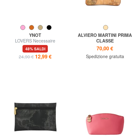
YNOT
ALVIERO MARTINI PRIMA
LOVERS Necessaire
CLASSE
GEO CLASSIC Bustina con
70,00 €
48% SALDI
polsierina
12,99 €
Spedizione gratuita
24,90 €