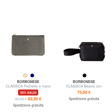
BORBONESE
BORBONESE
CLASSICA Pochette a mano
CLASSICA Beauty con
maniglia
75,00 €
30% SALDI
62,30 €
Spedizione gratuita
89,00 €
Spedizione gratuita