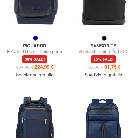
PIQUADRO
SAMSONITE
MACBETH OUT Zaino porta
MYSIGHT Zaino Porta PC
PC 15", Special Edition
17,3"
38% SALDI
25% SALDI
224,99 €
81,75 €
364,00 €
109,00 €
Spedizione gratuita
Spedizione gratuita