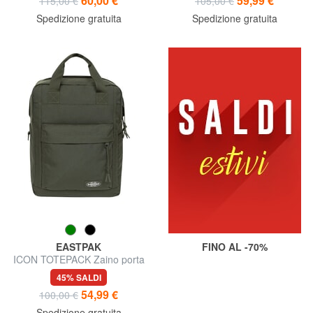
60,00 €
59,99 €
115,00 €
105,00 €
Spedizione gratuita
Spedizione gratuita
EASTPAK
FINO AL -70%
ICON TOTEPACK Zaino porta
tablet e borraccia
45% SALDI
54,99 €
100,00 €
Spedizione gratuita