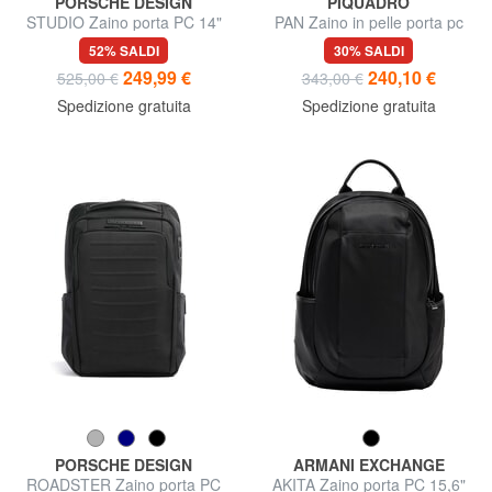
PORSCHE DESIGN
PIQUADRO
STUDIO Zaino porta PC 14"
PAN Zaino in pelle porta pc
15"
52% SALDI
30% SALDI
249,99 €
240,10 €
525,00 €
343,00 €
Spedizione gratuita
Spedizione gratuita
PORSCHE DESIGN
ARMANI EXCHANGE
ROADSTER Zaino porta PC
AKITA Zaino porta PC 15,6"