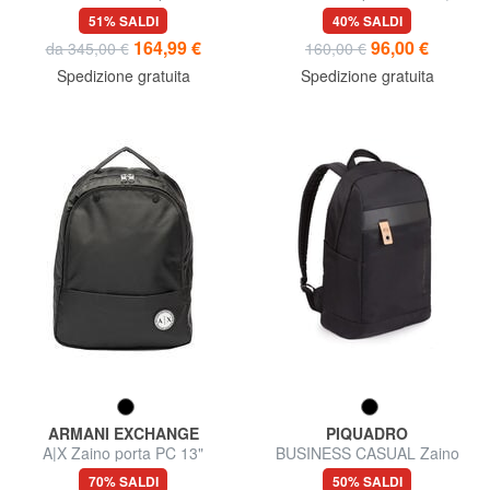
13"
51% SALDI
40% SALDI
164,99 €
96,00 €
da 345,00 €
160,00 €
Spedizione gratuita
Spedizione gratuita
ARMANI EXCHANGE
PIQUADRO
A|X Zaino porta PC 13"
BUSINESS CASUAL Zaino
porta PC 13"
70% SALDI
50% SALDI