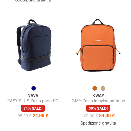
NAVA
KWAY
EASY PLUS Zaino porta PC
GIZY Zaino in nylon porta pc
15,6"
15"
74% SALDI
30% SALDI
24,99 €
84,00 €
95,00 €
120,00 €
Spedizione gratuita