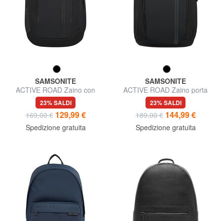
SAMSONITE
SAMSONITE
ACTIVE ROAD Zaino con
ACTIVE ROAD Zaino porta
porta PC 15,6"
PC 15,6"
23% SALDI
23% SALDI
129,99 €
144,99 €
169,00 €
189,00 €
Spedizione gratuita
Spedizione gratuita