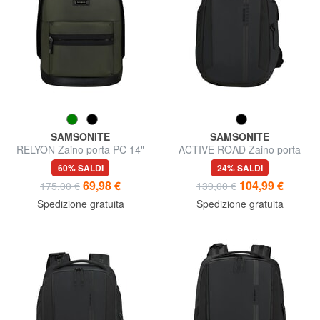
SAMSONITE
SAMSONITE
RELYON Zaino porta PC 14"
ACTIVE ROAD Zaino porta
tablet 11"
60% SALDI
24% SALDI
69,98 €
104,99 €
175,00 €
139,00 €
Spedizione gratuita
Spedizione gratuita