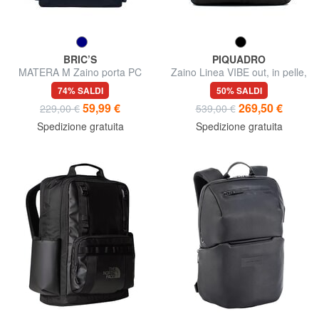
BRIC’S
PIQUADRO
MATERA M Zaino porta PC
Zaino Linea VIBE out, in pelle,
14"
porta notebook fino a 13"
74% SALDI
50% SALDI
59,99 €
269,50 €
229,00 €
539,00 €
Spedizione gratuita
Spedizione gratuita