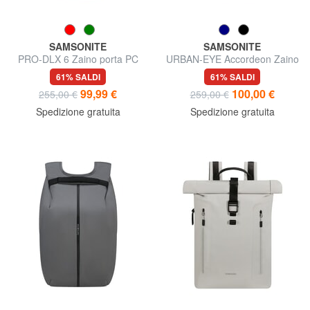
SAMSONITE
SAMSONITE
PRO-DLX 6 Zaino porta PC
URBAN-EYE Accordeon Zaino
14"
porta pc 15.6"
61% SALDI
61% SALDI
99,99 €
100,00 €
255,00 €
259,00 €
Spedizione gratuita
Spedizione gratuita