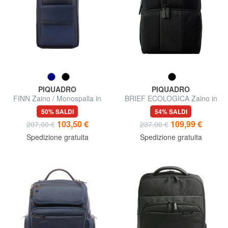
PIQUADRO
PIQUADRO
FINN Zaino / Monospalla in
BRIEF ECOLOGICA Zaino in
pelle
tessuto riciclato, pc 14"
50% SALDI
54% SALDI
103,50 €
109,99 €
207,00 €
237,00 €
Spedizione gratuita
Spedizione gratuita