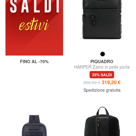
FINO AL -70%
PIQUADRO
HARPER Zaino in pelle porta
pc 15.6"
20% SALDI
319,20 €
399,00 €
Spedizione gratuita