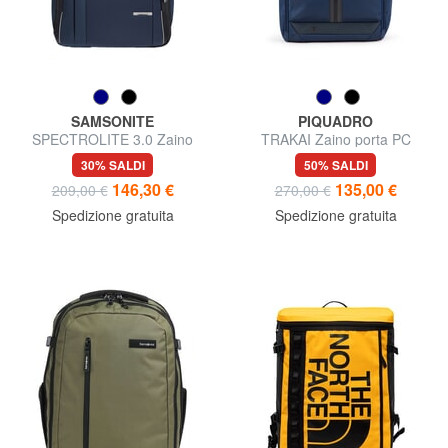
SAMSONITE
PIQUADRO
SPECTROLITE 3.0 Zaino
TRAKAI Zaino porta PC
porta pc da 15,6"
14"/Ipad 9,7"/11"
30% SALDI
50% SALDI
146,30 €
135,00 €
209,00 €
270,00 €
Spedizione gratuita
Spedizione gratuita