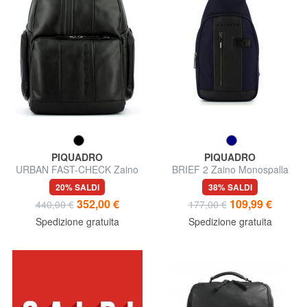
PIQUADRO
PIQUADRO
URBAN FAST-CHECK Zaino
BRIEF 2 Zaino Monospalla
porta PC 15,6"
20% SALDI
38% SALDI
352,00 €
109,99 €
440,00 €
177,00 €
Spedizione gratuita
Spedizione gratuita