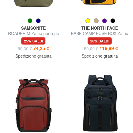
SAMSONITE
THE NORTH FACE
ROADER M Zaino porta pc
BASE CAMP FUSE BOX Zaino
15.6"
urban, porta pc 15"
25% SALDI
20% SALDI
74,25 €
119,99 €
99,00 €
150,00 €
Spedizione gratuita
Spedizione gratuita