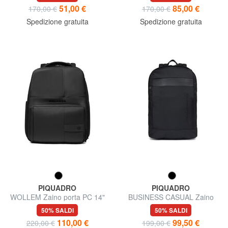
51,00 €
85,00 €
170,00 €
170,00 €
Spedizione gratuita
Spedizione gratuita
PIQUADRO
PIQUADRO
WOLLEM Zaino porta PC 14"
BUSINESS CASUAL Zaino
mistopelle
porta PC 14" in tessuto
50% SALDI
50% SALDI
110,00 €
99,50 €
220,00 €
199,00 €