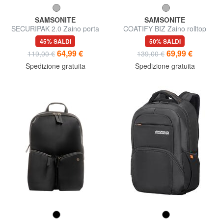
SAMSONITE
SAMSONITE
SECURIPAK 2.0 Zaino porta
COATIFY BIZ Zaino rolltop
pc 14.1"
porta pc 15.6"
45% SALDI
50% SALDI
64,99 €
69,99 €
119,00 €
139,00 €
Spedizione gratuita
Spedizione gratuita