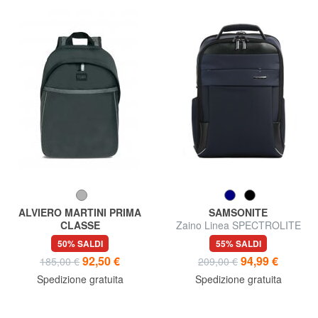
ALVIERO MARTINI PRIMA
SAMSONITE
CLASSE
Zaino Linea SPECTROLITE
DARK MOOD Zaino porta PC
2.0, porta PC 15,6"
50% SALDI
55% SALDI
15"
92,50 €
94,99 €
185,00 €
209,00 €
Spedizione gratuita
Spedizione gratuita