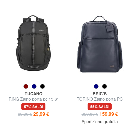
TUCANO
BRIC’S
RING Zaino porta pc 15,6"
TORINO Zaino porta PC
15,6", in pelle
57% SALDI
55% SALDI
29,99 €
159,99 €
69,90 €
359,00 €
Spedizione gratuita