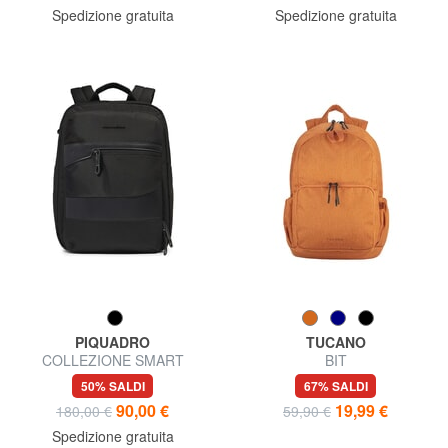
Spedizione gratuita
Spedizione gratuita
PIQUADRO
TUCANO
COLLEZIONE SMART
BIT
BUSINESS Zaino porta PC
50% SALDI
67% SALDI
15.6" in tessuto
90,00 €
19,99 €
180,00 €
59,90 €
Spedizione gratuita