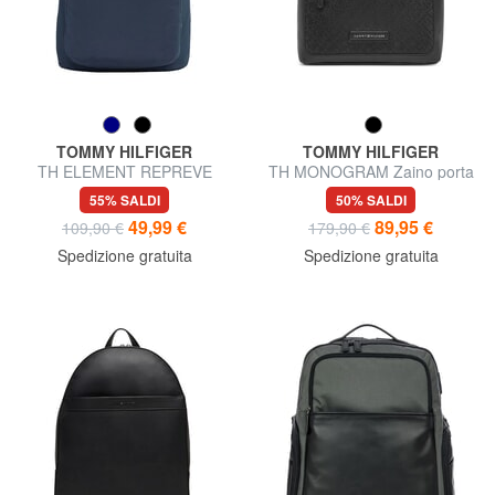
TOMMY HILFIGER
TOMMY HILFIGER
TH ELEMENT REPREVE
TH MONOGRAM Zaino porta
Zaino in tessuto riciclato
pc 15"
55% SALDI
50% SALDI
49,99 €
89,95 €
109,90 €
179,90 €
Spedizione gratuita
Spedizione gratuita