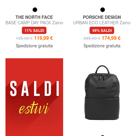
THE NORTH FACE
PORSCHE DESIGN
BASE CAMP DAY PACK Zaino
URBAN ECO LEATHER Zaino
porta PC
porta PC 13"
11% SALDI
49% SALDI
119,99 €
174,99 €
135,00 €
345,00 €
Spedizione gratuita
Spedizione gratuita