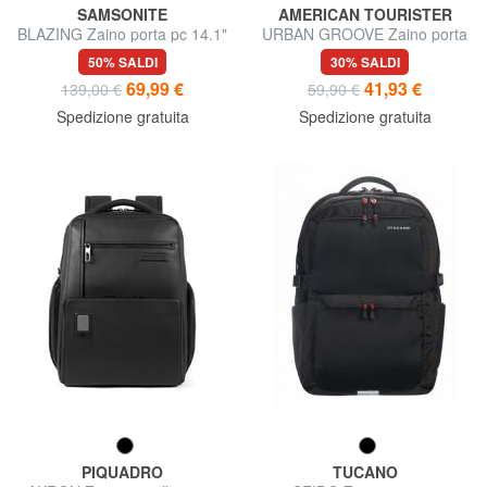
SAMSONITE
AMERICAN TOURISTER
BLAZING Zaino porta pc 14.1"
URBAN GROOVE Zaino porta
PC 15.6"
50% SALDI
30% SALDI
69,99 €
41,93 €
139,00 €
59,90 €
Spedizione gratuita
Spedizione gratuita
PIQUADRO
TUCANO