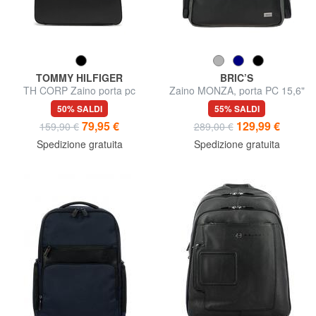
TOMMY HILFIGER
BRIC’S
TH CORP Zaino porta pc
Zaino MONZA, porta PC 15,6"
15.6"
50% SALDI
55% SALDI
79,95 €
129,99 €
159,90 €
289,00 €
Spedizione gratuita
Spedizione gratuita