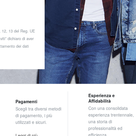
 7, 12, 13 del Reg. UE
iti” dichiaro di aver
attamento dei dati
Esperienza e
Affidabilità
Pagamenti
Con una consolidata
Scegli tra diversi metodi
esperienza trentennale,
di pagamento, i più
una storia di
utilizzati e sicuri.
professionalità ed
efficienza
Leggi di più