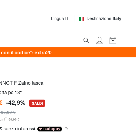
Lingua
IT
Destinazione
Italy
on il codice*: extra20
NCT F Zaino tasca
orta pc 13"
€
-42,9%
SALDI
105,00 €
**
orni
: 59,99 €