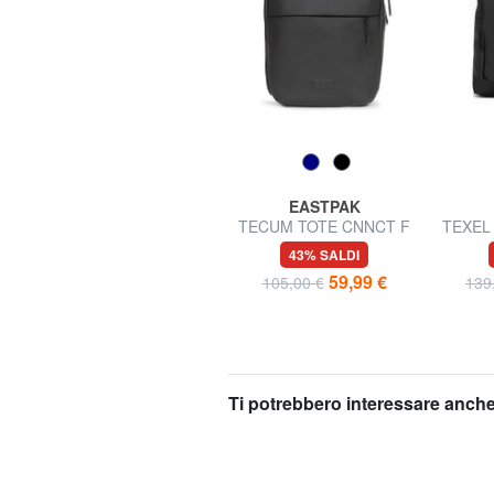
EASTPAK
EASTPAK
CABIN PAKR Zaino
TECUM TOTE CNNCT F
TEXEL 
underseater, porta pc 15",
Zaino tasca portaborraccia,
i
30% SALDI
43% SALDI
ok Ryanair
porta pc 13"
63,00 €
59,99 €
90,00 €
105,00 €
139
Ti potrebbero interessare anche