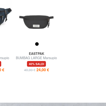
EASTPAK
EASTPAK
supio
BUMBAG LARGE Marsupio
ICON SPRINGER Marsupio
40% SALDI
44% SALDI
0 €
24,00 €
24,99 €
40,00 €
45,00 €