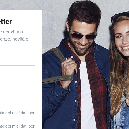
tter
e ricevi uno
denze, novità e
to dei miei dati per
o
to dei miei dati per