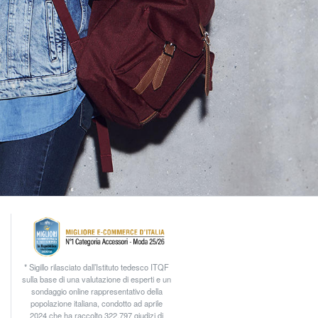
* Sigillo rilasciato dall’Istituto tedesco ITQF
sulla base di una valutazione di esperti e un
sondaggio online rappresentativo della
popolazione italiana, condotto ad aprile
2024 che ha raccolto 322.797 giudizi di