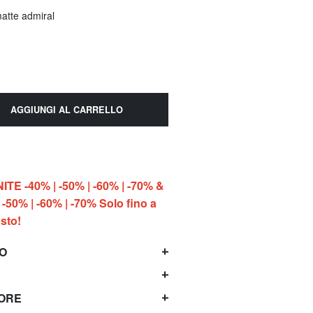
matte admiral
AGGIUNGI AL CARRELLO
E -40% | -50% | -60% | -70% &
-50% | -60% | -70% Solo fino a
sto!
TO
TORE