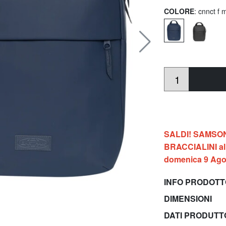
COLORE
: cnnct f 
SALDI! SAMSONIT
BRACCIALINI al 
domenica 9 Ago
INFO PRODOT
DIMENSIONI
DATI PRODUT