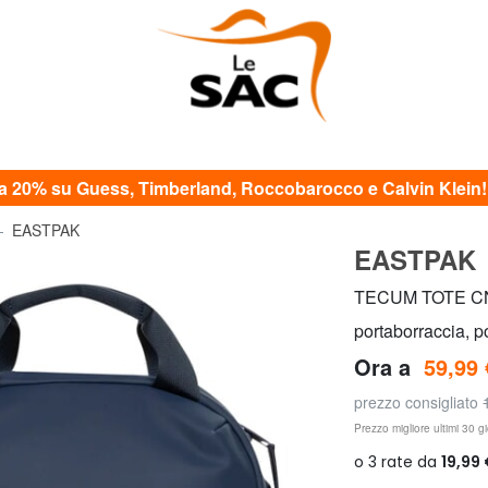
20% su Guess, Timberland, Roccobarocco e Calvin Klein! c
EASTPAK
EASTPAK
TECUM TOTE CN
portaborraccia, p
Ora a
59,99 
prezzo consigliato
Prezzo migliore ultimi 30 gi