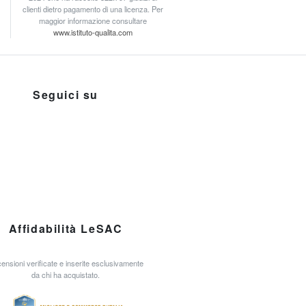
clienti dietro pagamento di una licenza. Per
maggior informazione consultare
www.istituto-qualita.com
Seguici su
Affidabilità LeSAC
ensioni verificate e inserite esclusivamente
da chi ha acquistato.