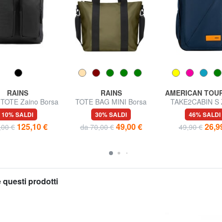
RAINS
RAINS
AMERICAN TOU
TOTE Zaino Borsa
TOTE BAG MINI Borsa
TAKE2CABIN S 
mpermeabile
impermeabile
underseater ok R
10% SALDI
30% SALDI
46% SALDI
125,10 €
49,00 €
26,9
,00 €
da 70,00 €
49,90 €
 questi prodotti