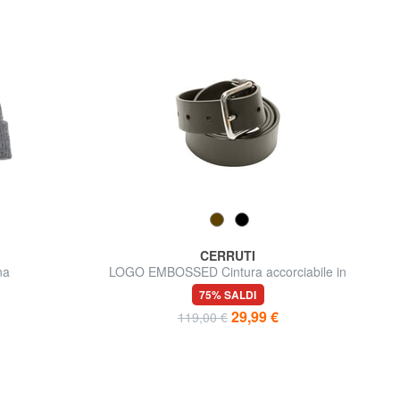
CERRUTI
na
LOGO EMBOSSED Cintura accorciabile in
pelle
75% SALDI
29,99 €
119,00 €