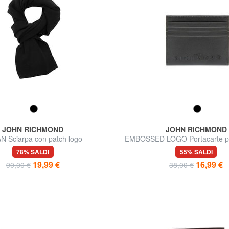
JOHN RICHMOND
JOHN RICHMOND
N Sciarpa con patch logo
EMBOSSED LOGO Portacarte piat
78% SALDI
55% SALDI
19,99 €
16,99 €
90,00 €
38,00 €