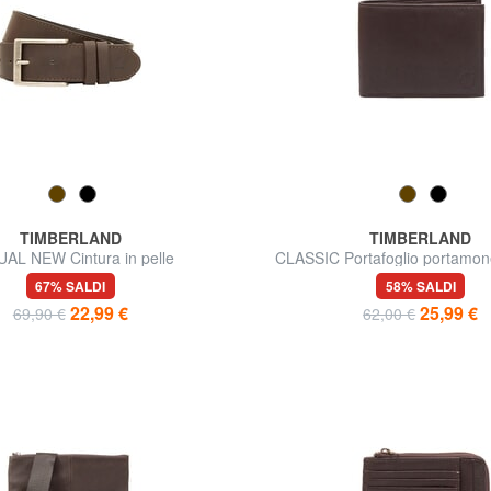
TIMBERLAND
TIMBERLAND
AL NEW Cintura in pelle
CLASSIC Portafoglio portamone
67% SALDI
58% SALDI
22,99 €
25,99 €
69,90 €
62,00 €