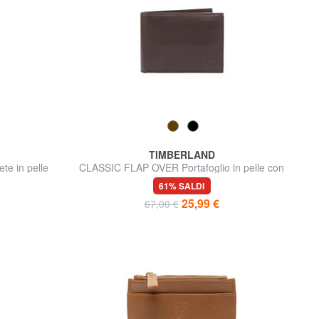
TIMBERLAND
te in pelle
CLASSIC FLAP OVER Portafoglio in pelle con
flap e portamonete
61% SALDI
25,99 €
67,00 €