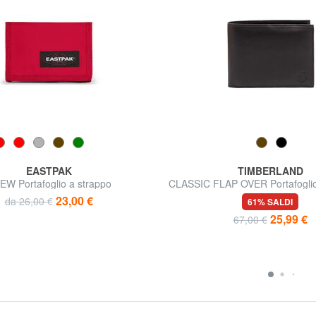
EASTPAK
TIMBERLAND
EW Portafoglio a strappo
CLASSIC FLAP OVER Portafoglio 
flap e portamonete
23,00 €
da 26,00 €
61% SALDI
25,99 €
67,00 €