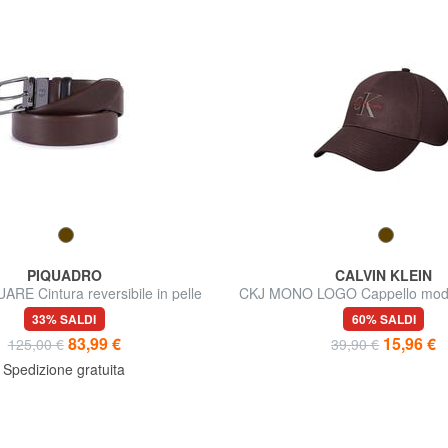
PIQUADRO
CALVIN KLEIN
RE Cintura reversibile in pelle
CKJ MONO LOGO Cappello model
in cotone
33% SALDI
60% SALDI
83,99 €
15,96 €
125,00 €
39,90 €
Spedizione gratuita