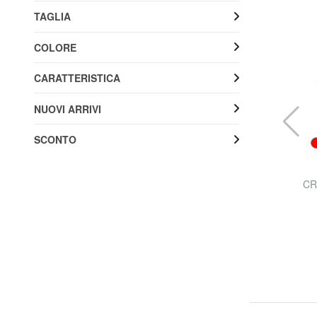
TAGLIA
COLORE
CARATTERISTICA
NUOVI ARRIVI
SCONTO
EASTPAK
Zaino Padded Pak'r In nylon
CR
30% SALDI
38,50 €
55,00 €
Spedizione gratuita