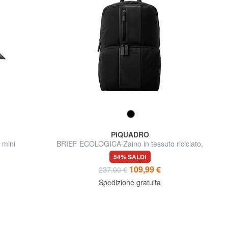
PIQUADRO
mini
BRIEF ECOLOGICA Zaino in tessuto riciclato,
pc 14"
54% SALDI
109,99 €
237,00 €
Spedizione gratuita