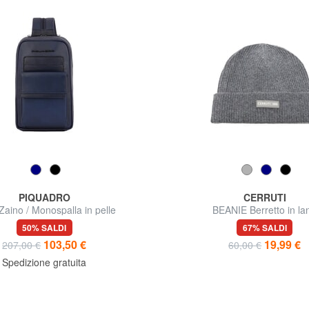
PIQUADRO
CERRUTI
aino / Monospalla in pelle
BEANIE Berretto in la
50% SALDI
67% SALDI
103,50 €
19,99 €
207,00 €
60,00 €
Spedizione gratuita