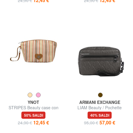
12,45 €
12,45 €
24,90 €
24,90 €
YNOT
ARMANI EXCHANGE
STRIPES Beauty case con
LIAM Beauty / Pochette
polsierina
50% SALDI
40% SALDI
12,45 €
57,00 €
24,90 €
95,00 €