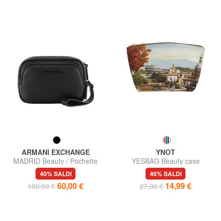
ARMANI EXCHANGE
YNOT
MADRID Beauty / Pochette
YESBAG Beauty case
40% SALDI
46% SALDI
60,00 €
14,99 €
100,00 €
27,90 €