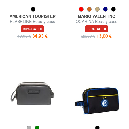
AMERICAN TOURISTER
MARIO VALENTINO
FLASHLINE Beauty case
OCARINA Beauty case
rigido con tracolla
trapuntato
30% SALDI
50% SALDI
34,93 €
13,00 €
49,90 €
26,00 €