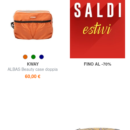
KWAY
FINO AL -70%
ALBAS Beauty case doppia
zip con tasche
60,00 €