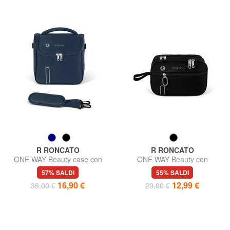
R RONCATO
R RONCATO
ONE WAY Beauty case con
ONE WAY Beauty con
tracolla
polsierina
57% SALDI
55% SALDI
16,90 €
12,99 €
39,00 €
29,00 €