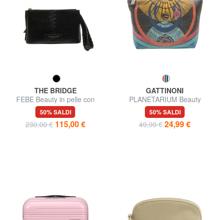
THE BRIDGE
GATTINONI
FEBE Beauty in pelle con
PLANETARIUM Beauty
intrecci
grande
50% SALDI
50% SALDI
115,00 €
24,99 €
230,00 €
49,90 €