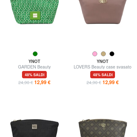
YNOT
YNOT
GARDEN Beauty
LOVERS Beauty case svasato
48% SALDI
48% SALDI
12,99 €
12,99 €
24,90 €
24,90 €