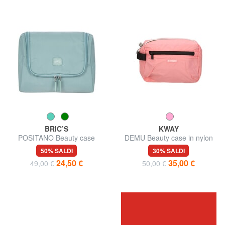
BRIC’S
KWAY
POSITANO Beauty case
DEMU Beauty case in nylon
multitasche
50% SALDI
30% SALDI
24,50 €
35,00 €
49,00 €
50,00 €