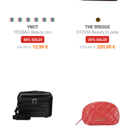
YNOT
THE BRIDGE
YESBAG Beauty con
STOVIA Beauty in pelle
polsierina
48% SALDI
20% SALDI
12,99 €
220,00 €
24,90 €
275,00 €