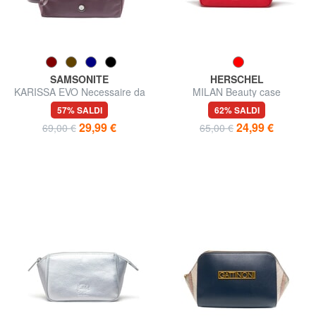
SAMSONITE
HERSCHEL
KARISSA EVO Necessaire da
MILAN Beauty case
viaggio
57% SALDI
62% SALDI
29,99 €
24,99 €
69,00 €
65,00 €