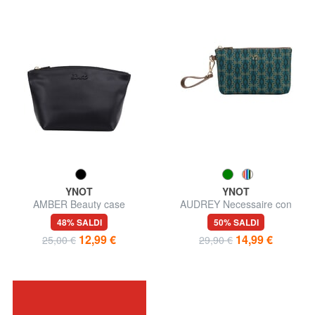
YNOT
YNOT
AMBER Beauty case
AUDREY Necessaire con
polsierina
48% SALDI
50% SALDI
12,99 €
14,99 €
25,00 €
29,90 €