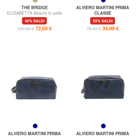
THE BRIDGE
ALVIERO MARTINI PRIMA
ELISABETTA Beauty in pelle
CLASSE
GEO Beauty case
40% SALDI
55% SALDI
72,00 €
34,99 €
120,00 €
78,00 €
ALVIERO MARTINI PRIMA
ALVIERO MARTINI PRIMA