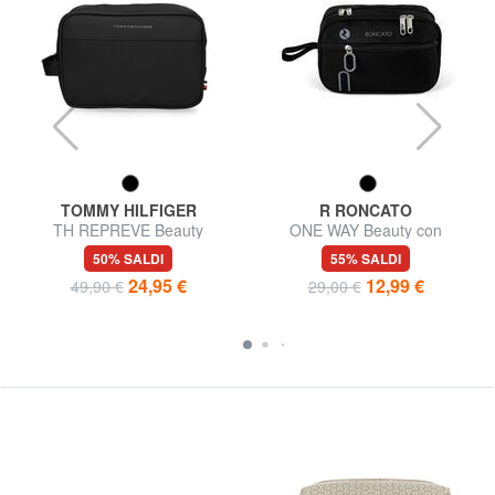
TOMMY HILFIGER
R RONCATO
TH REPREVE Beauty
ONE WAY Beauty con
polsierina
50% SALDI
55% SALDI
24,95 €
12,99 €
49,90 €
29,00 €