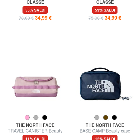
CLASSE
CLASSE
GEO Beauty con polsierina
GEO Beauty case doppia zip
55% SALDI
53% SALDI
34,99 €
34,99 €
78,00 €
75,00 €
THE NORTH FACE
THE NORTH FACE
TRAVEL CANISTER Beauty
BASE CAMP Beauty case
con gancio
11% SALDI
12% SALDI