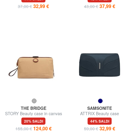
32,99 €
37,99 €
37,00 €
43,00 €
THE BRIDGE
SAMSONITE
STORY Beauty case in canvas
ATTRIX Beauty case
e pelle
20% SALDI
44% SALDI
124,00 €
32,99 €
155,00 €
59,00 €