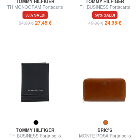
TOMMY HILFIGER
TOMMY HILFIGER
TH MONOGRAM Portacarte
TH BUSINESS Portacarte
logato in pelle
piatto in pelle saffiano
50% SALDI
50% SALDI
27,45 €
24,95 €
54,90 €
49,90 €
TOMMY HILFIGER
BRIC’S
TH BUSINESS Portafoglio
MONTE ROSA Portafoglio