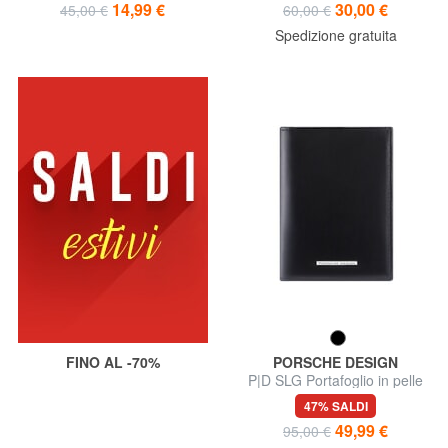
14,99 €
30,00 €
45,00 €
60,00 €
Spedizione gratuita
FINO AL -70%
PORSCHE DESIGN
P|D SLG Portafoglio in pelle
47% SALDI
49,99 €
95,00 €