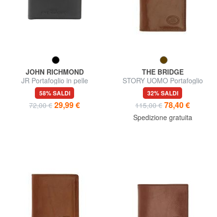
JOHN RICHMOND
THE BRIDGE
JR Portafoglio in pelle
STORY UOMO Portafoglio
Uomo in pelle
58% SALDI
32% SALDI
29,99 €
78,40 €
72,00 €
115,00 €
Spedizione gratuita