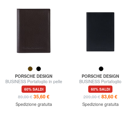
PORSCHE DESIGN
PORSCHE DESIGN
BUSINESS Portafoglio in pelle
BUSINESS Portafoglio
verticale in pelle
60% SALDI
60% SALDI
35,60 €
83,60 €
89,00 €
209,00 €
Spedizione gratuita
Spedizione gratuita