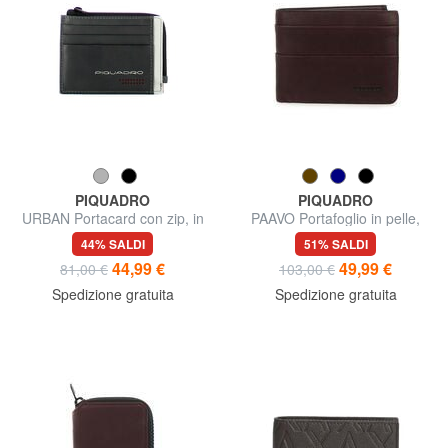
PIQUADRO
PIQUADRO
URBAN Portacard con zip, in
PAAVO Portafoglio in pelle,
pelle
con portamonete
44% SALDI
51% SALDI
44,99 €
49,99 €
81,00 €
103,00 €
Spedizione gratuita
Spedizione gratuita