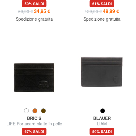
verticale in pelle saffiano
compatto in pelle
50% SALDI
61% SALDI
34,95 €
49,99 €
69,90 €
129,00 €
Spedizione gratuita
Spedizione gratuita
BRIC’S
BLAUER
LIFE Portacard piatto in pelle
LIAM
67% SALDI
50% SALDI