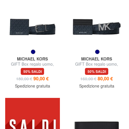
MICHAEL KORS
MICHAEL KORS
GIFT Box regalo uomo,
GIFT Box regalo uomo,
portafoglio e cintura
portacarte e cintura
50% SALDI
50% SALDI
90,00 €
80,00 €
180,00 €
160,00 €
Spedizione gratuita
Spedizione gratuita