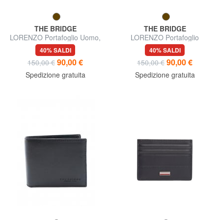
THE BRIDGE
THE BRIDGE
LORENZO Portafoglio Uomo,
LORENZO Portafoglio
in pelle
verticale in pelle
40% SALDI
40% SALDI
90,00 €
90,00 €
150,00 €
150,00 €
Spedizione gratuita
Spedizione gratuita