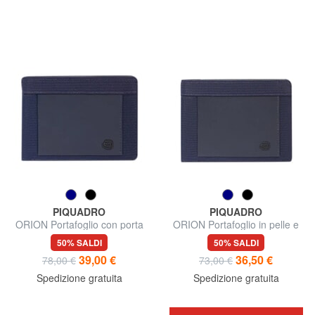
PIQUADRO
PIQUADRO
ORION Portafoglio con porta
ORION Portafoglio in pelle e
banconote e monete
tessuto riciclato
50% SALDI
50% SALDI
39,00 €
36,50 €
78,00 €
73,00 €
Spedizione gratuita
Spedizione gratuita