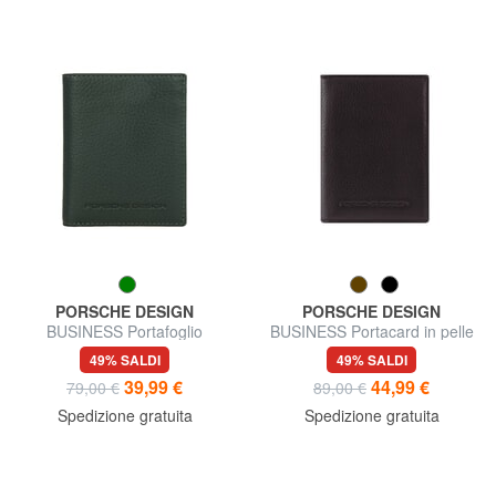
PORSCHE DESIGN
PORSCHE DESIGN
BUSINESS Portafoglio
BUSINESS Portacard in pelle
verticale in pelle
49% SALDI
49% SALDI
39,99 €
44,99 €
79,00 €
89,00 €
Spedizione gratuita
Spedizione gratuita