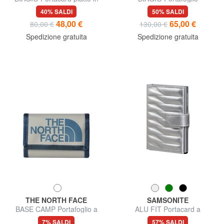
pelle
portamonete in pelle
40% SALDI
50% SALDI
48,00 €
65,00 €
80,00 €
130,00 €
Spedizione gratuita
Spedizione gratuita
THE NORTH FACE
SAMSONITE
BASE CAMP Portafoglio a
ALU FIT Portacard a
strappo
estrazione automatica
7% SALDI
57% SALDI