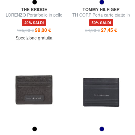
THE BRIDGE
TOMMY HILFIGER
LORENZO Portafoglio in pelle
TH CORP Porta carte piatto in
con portamonete
pelle
40% SALDI
50% SALDI
99,00 €
27,45 €
165,00 €
54,90 €
Spedizione gratuita