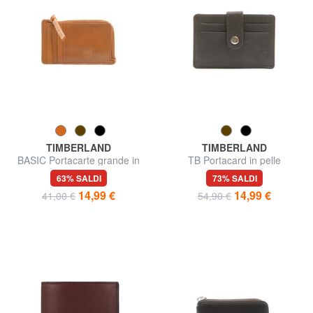
TIMBERLAND
TIMBERLAND
BASIC Portacarte grande in
TB Portacard in pelle
pelle con zip
63% SALDI
73% SALDI
14,99 €
14,99 €
41,00 €
54,90 €