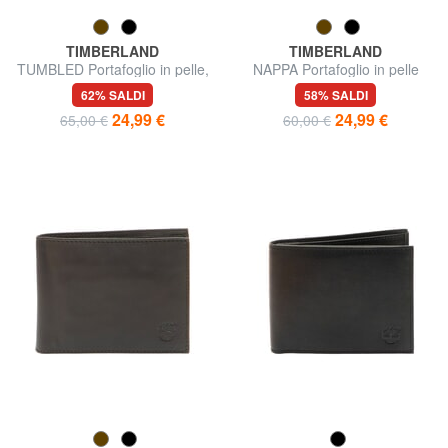
TIMBERLAND
TIMBERLAND
TUMBLED Portafoglio in pelle,
NAPPA Portafoglio in pelle
con portamonete
62% SALDI
58% SALDI
24,99 €
24,99 €
65,00 €
60,00 €