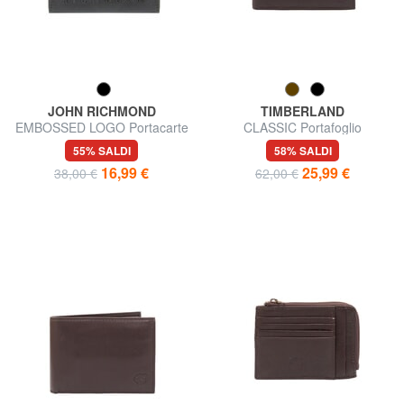
JOHN RICHMOND
TIMBERLAND
EMBOSSED LOGO Portacarte
CLASSIC Portafoglio
piatto in pelle
portamonete in pelle
55% SALDI
58% SALDI
16,99 €
25,99 €
38,00 €
62,00 €