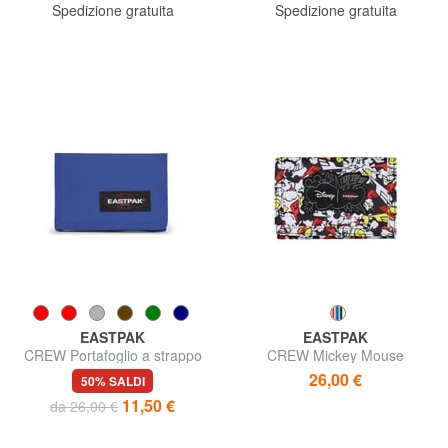
Spedizione gratuita
Spedizione gratuita
EASTPAK
EASTPAK
CREW Portafoglio a strappo
CREW Mickey Mouse
Portafoglio Special Edition
26,00 €
50% SALDI
11,50 €
da 26,00 €