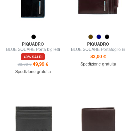
PIQUADRO
PIQUADRO
BLUE SQUARE Porta biglietti
BLUE SQUARE Portafoglio in
da visita in pelle
pelle con RFID
83,00 €
40% SALDI
49,99 €
Spedizione gratuita
83,00 €
Spedizione gratuita