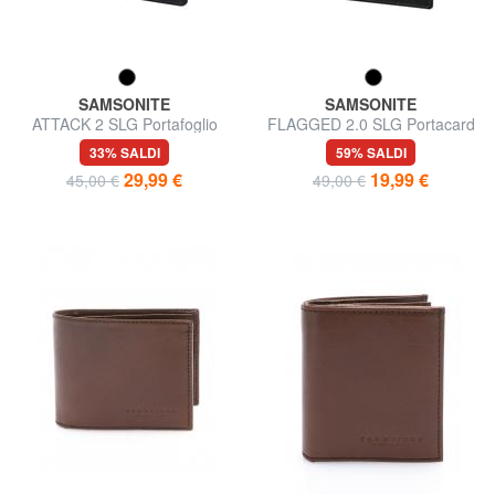
SAMSONITE
SAMSONITE
ATTACK 2 SLG Portafoglio
FLAGGED 2.0 SLG Portacard
piatto in pelle
in pelle
33% SALDI
59% SALDI
29,99 €
19,99 €
45,00 €
49,00 €