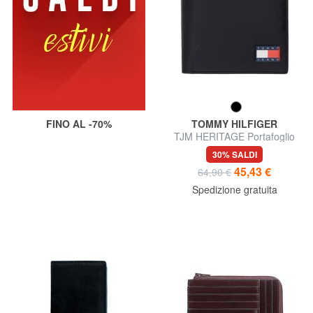
FINO AL -70%
TOMMY HILFIGER
TJM HERITAGE Portafoglio
con portamonete
30% SALDI
45,43 €
64,90 €
Spedizione gratuita