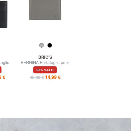
BRIC’S
BRIC’S
oglio
BERNINA Portafoglio pelle
LIFE Portacard piatto in
le
8 cc
pelle
69% SALDI
67% SALDI
9 €
14,99 €
14,99 €
49,00 €
45,00 €