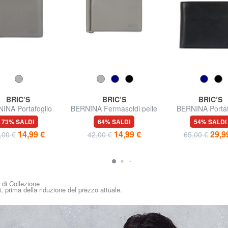
BRIC’S
BRIC’S
BRIC’S
INA Portafoglio
BERNINA Fermasoldi pelle
BERNINA Portaf
tamonete pelle
Uomo in pel
73% SALDI
64% SALDI
54% SALDI
14,99 €
14,99 €
29,9
,00 €
42,00 €
65,00 €
i di Collezione
i, prima della riduzione del prezzo attuale.