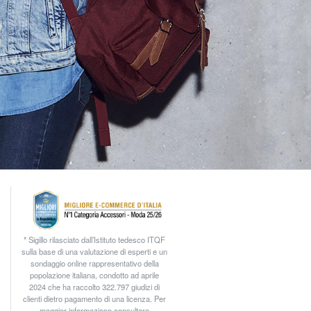
* Sigillo rilasciato dall’Istituto tedesco ITQF
sulla base di una valutazione di esperti e un
sondaggio online rappresentativo della
popolazione italiana, condotto ad aprile
2024 che ha raccolto 322.797 giudizi di
clienti dietro pagamento di una licenza. Per
maggior informazione consultare