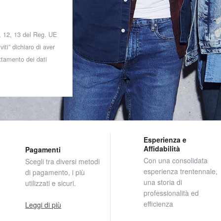
 7, 12, 13 del Reg. UE
iti” dichiaro di aver
attamento dei dati
Esperienza e
Affidabilità
Pagamenti
Con una consolidata
Scegli tra diversi metodi
esperienza trentennale,
di pagamento, i più
una storia di
utilizzati e sicuri.
professionalità ed
efficienza
Leggi di più