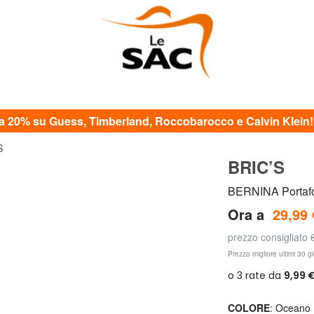
20% su Guess, Timberland, Roccobarocco e Calvin Klein! c
S
BRIC’S
BERNINA Portafog
Ora a
29,99 
prezzo consigliato
Prezzo migliore ultimi 30 gi
COLORE
: Oceano