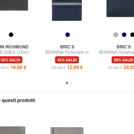
HN RICHMOND
BRIC’S
BRIC’S
BOSSED LOGO
BERNINA Portacarte in
BERNINA Portafogl
rte piatto in pelle
pelle
portamonet
55% SALDI
48% SALDI
58% SALDI
16,99 €
12,99 €
24,9
,00 €
25,00 €
59,00 €
 questi prodotti