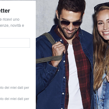
tter
e ricevi uno
denze, novità e
to dei miei dati per
o
to dei miei dati per