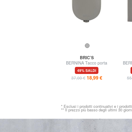
BRIC’S
BRIC’S
BERNINA Porta carte di
BERNINA Tacco porta
BERN
credito verticale in pelle
monete in pelle
por
62% SALDI
49% SALDI
14,99 €
18,99 €
39,00 €
37,00 €
55
* Esclusi i prodotti continuativi e i prodott
** Il prezzo più basso degli ultimi 30 giorn