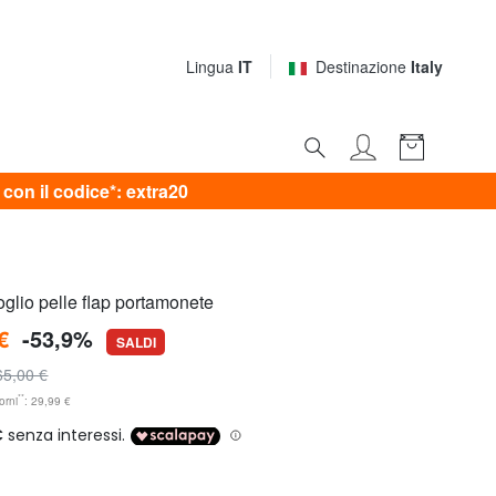
Lingua
IT
Destinazione
Italy
on il codice*: extra20
lio pelle flap portamonete
€
-53,9%
SALDI
65,00 €
**
orni
: 29,99 €