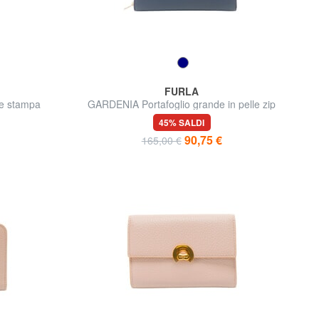
FURLA
le stampa
GARDENIA Portafoglio grande in pelle zip
around
45% SALDI
90,75 €
165,00 €