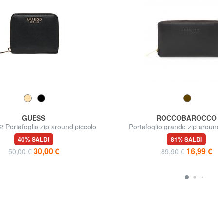
GUESS
ROCCOBAROCCO
Portafoglio zip around piccolo
Portafoglio grande zip around
40% SALDI
81% SALDI
30,00 €
16,99 €
50,00 €
89,90 €