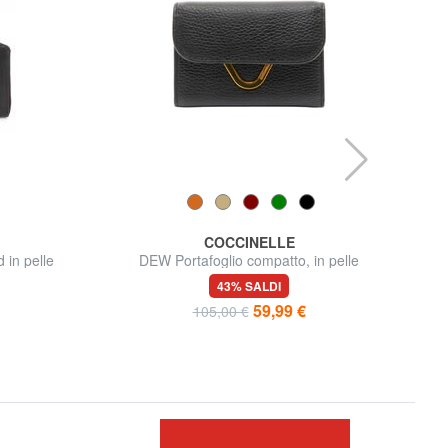
COCCINELLE
 in pelle
DEW Portafoglio compatto, in pelle
43% SALDI
59,99 €
105,00 €