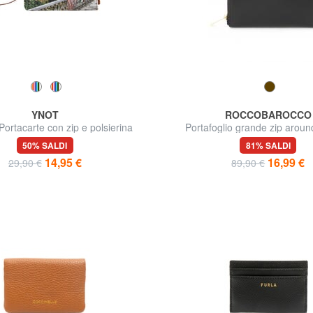
YNOT
ROCCOBAROCCO
rtacarte con zip e polsierina
Portafoglio grande zip around
50% SALDI
81% SALDI
14,95 €
16,99 €
29,90 €
89,90 €