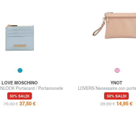
LOVE MOSCHINO
YNOT
LOCK Portacard / Portamonete
LOVERS Necessaire con port
polsierina
50% SALDI
50% SALDI
37,50 €
14,95 €
75,00 €
29,90 €