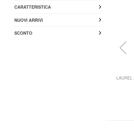
CARATTERISTICA
NUOVI ARRIVI
SCONTO
TOMMY HILFIGER
und
TH ICON Portafoglio grande, ziparound
LAUREL 2 
50% SALDI
37,45 €
74,90 €