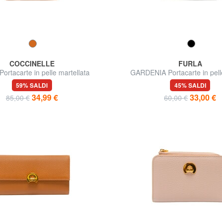
COCCINELLE
FURLA
rtacarte in pelle martellata
GARDENIA Portacarte in pel
andromeda
59% SALDI
45% SALDI
34,99 €
33,00 €
85,00 €
60,00 €