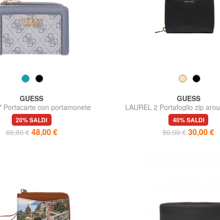
GUESS
GUESS
 Portacarte con portamonete
LAUREL 2 Portafoglio zip arou
20% SALDI
40% SALDI
48,00 €
30,00 €
60,00 €
50,00 €