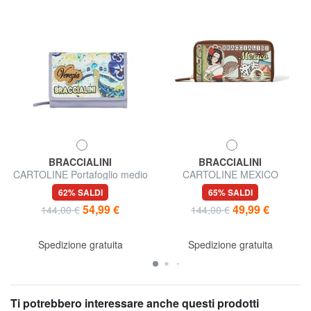
BRACCIALINI
BRACCIALINI
CARTOLINE Portafoglio medio
CARTOLINE MEXICO
Portafoglio grande zip around
62% SALDI
65% SALDI
54,99 €
49,99 €
144,00 €
144,00 €
Spedizione gratuita
Spedizione gratuita
Ti potrebbero interessare anche questi prodotti