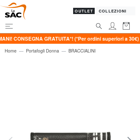
OUTLET
COLLEZIONI
NSEGNA GRATUITA*! (*Per ordini superiori a 30€)
Home
Portafogli Donna
BRACCIALINI