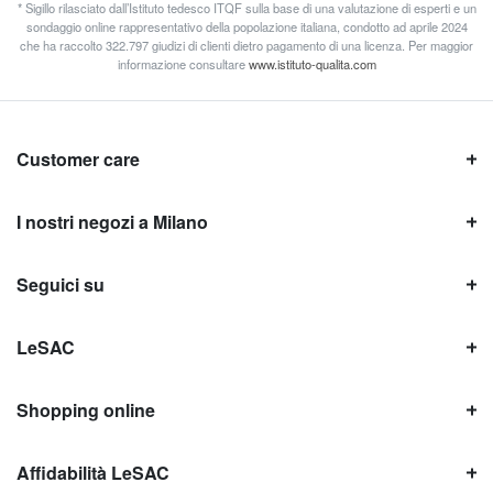
* Sigillo rilasciato dall’Istituto tedesco ITQF sulla base di una valutazione di esperti e un
sondaggio online rappresentativo della popolazione italiana, condotto ad aprile 2024
che ha raccolto 322.797 giudizi di clienti dietro pagamento di una licenza. Per maggior
informazione consultare
www.istituto-qualita.com
Customer care
I nostri negozi a Milano
Seguici su
LeSAC
Shopping online
Affidabilità LeSAC