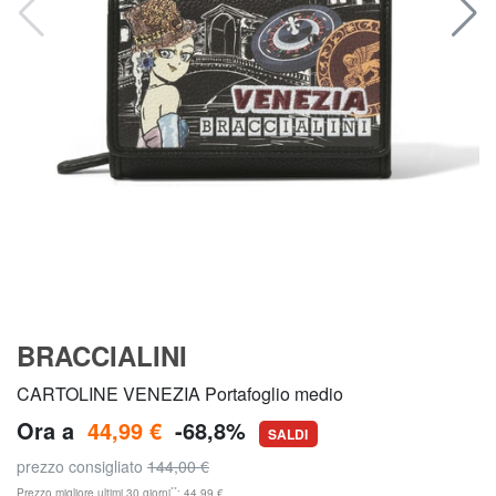
BRACCIALINI
CARTOLINE VENEZIA Portafoglio medio
Ora a
44,99 €
-68,8%
SALDI
prezzo consigliato
144,00 €
**
Prezzo migliore ultimi 30 giorni
: 44,99 €