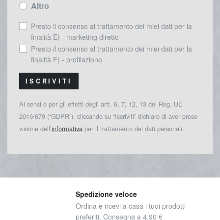
Altro
Presto il consenso al trattamento dei miei dati per la
finalità E) - marketing diretto
Presto il consenso al trattamento dei miei dati per la
finalità F) - profilazione
ISCRIVITI
Ai sensi e per gli effetti degli artt. 6, 7, 12, 13 del Reg. UE
2016/679 (“GDPR”), cliccando su “Iscriviti” dichiaro di aver preso
visione dell’
informativa
per il trattamento dei dati personali.
Spedizione veloce
Ordina e ricevi a casa i tuoi prodotti
preferiti. Consegna a 4,90 €