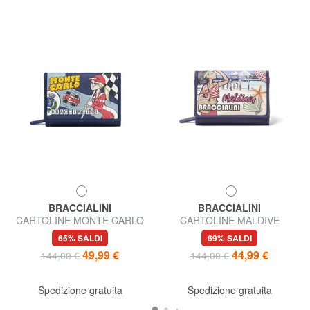
BRACCIALINI
BRACCIALINI
CARTOLINE MONTE CARLO
CARTOLINE MALDIVE
Portafoglio medio
Portafoglio medio
65% SALDI
69% SALDI
49,99 €
44,99 €
144,00 €
144,00 €
Spedizione gratuita
Spedizione gratuita