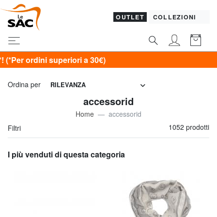
OUTLET
COLLEZIONI
ori a 30€)
Ordina per
RILEVANZA
accessorid
Home
accessorid
1052 prodotti
Filtri
I più venduti di questa categoria