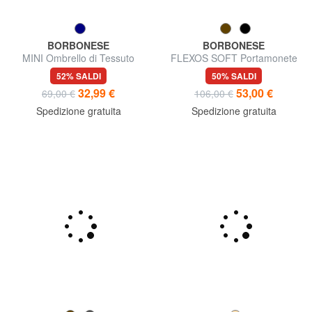
BORBONESE
BORBONESE
MINI Ombrello di Tessuto
FLEXOS SOFT Portamonete
Riciclato OP
con moschettone
52% SALDI
50% SALDI
32,99 €
53,00 €
69,00 €
106,00 €
Spedizione gratuita
Spedizione gratuita