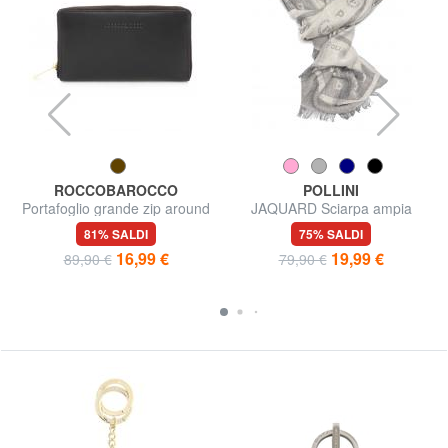
ROCCOBAROCCO
POLLINI
Portafoglio grande zip around
JAQUARD Sciarpa ampia
in pelle
81% SALDI
75% SALDI
16,99 €
19,99 €
89,90 €
79,90 €