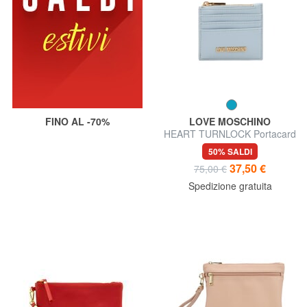
FINO AL -70%
LOVE MOSCHINO
HEART TURNLOCK Portacard
/ Portamonete
50% SALDI
37,50 €
75,00 €
Spedizione gratuita