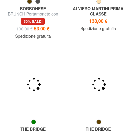
BORBONESE
ALVIERO MARTINI PRIMA
BRUNCH Portamonete con
CLASSE
moschettone
Portafoglio GEO CLASSIC,
138,00 €
50% SALDI
con targhetta logata
53,00 €
Spedizione gratuita
106,00 €
Spedizione gratuita