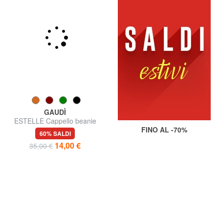
GAUDÌ
ESTELLE Cappello beanie
con risvolto
FINO AL -70%
60% SALDI
14,00 €
35,00 €