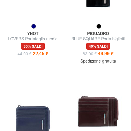
YNOT
PIQUADRO
LOVERS Portafoglio medio
BLUE SQUARE Porta biglietti
con porta card
da visita in pelle
50% SALDI
40% SALDI
22,45 €
49,99 €
44,90 €
83,00 €
Spedizione gratuita