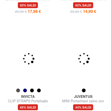
BASIC Bustina portachiavi in
COIN Bustina portamonete in
pelle con zip
pelle
63% SALDI
62% SALDI
17,99 €
14,99 €
49,00 €
39,00 €
INVICTA
JUVENTUS
CLIP STRAPS Portafoglio
MINI Portachiavi zaino con
accessori