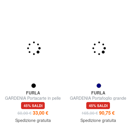
FURLA
FURLA
GARDENIA Portacarte in pelle
GARDENIA Portafoglio grande
stampa andromeda
in pelle zip around
45% SALDI
45% SALDI
33,00 €
90,75 €
60,00 €
165,00 €
Spedizione gratuita
Spedizione gratuita