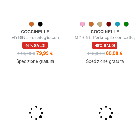
COCCINELLE
COCCINELLE
MYRINE Portafoglio con
MYRINE Portafoglio compatto,
portamonete, in pelle
in pelle
46% SALDI
48% SALDI
79,99 €
60,00 €
148,00 €
115,00 €
Spedizione gratuita
Spedizione gratuita