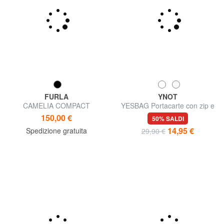
FURLA
YNOT
CAMELIA COMPACT
YESBAG Portacarte con zip e
Portafoglio piccolo in pelle
polsierina
150,00 €
50% SALDI
14,95 €
Spedizione gratuita
29,90 €