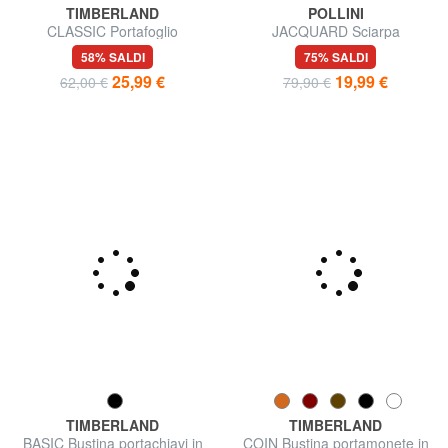
TIMBERLAND
POLLINI
CLASSIC Portafoglio
JACQUARD Sciarpa
portamonete in pelle
58% SALDI
75% SALDI
25,99 €
19,99 €
62,00 €
79,90 €
TIMBERLAND
TIMBERLAND