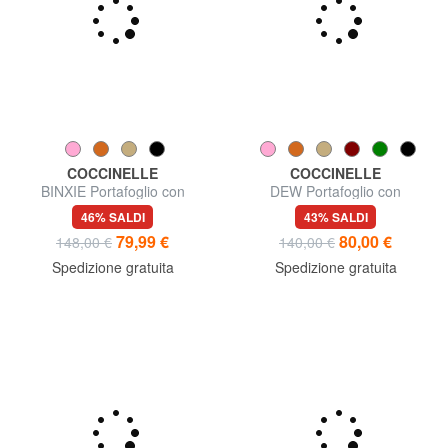
COCCINELLE
COCCINELLE
BINXIE Portafoglio con
DEW Portafoglio con
portamonete, in pelle
portamonete, in pelle
46% SALDI
43% SALDI
79,99 €
80,00 €
148,00 €
140,00 €
Spedizione gratuita
Spedizione gratuita