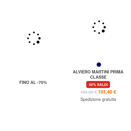
ALVIERO MARTINI PRIMA
CLASSE
FINO AL -70%
SARDEGNA Orologio solo
40% SALDI
tempo
101,40 €
169,00 €
Spedizione gratuita