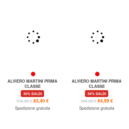
ALVIERO MARTINI PRIMA
ALVIERO MARTINI PRIMA
CLASSE
CLASSE
FORMENTERA Orologio solo
ISCHIA Orologio solo tempo
40% SALDI
56% SALDI
tempo
83,40 €
64,99 €
139,00 €
149,00 €
Spedizione gratuita
Spedizione gratuita