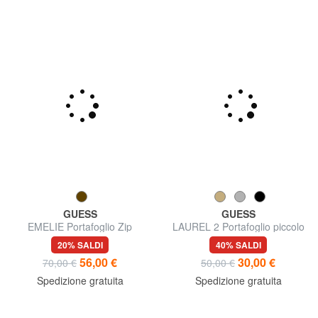
GUESS
GUESS
EMELIE Portafoglio Zip
LAUREL 2 Portafoglio piccolo
Around
zip around
20% SALDI
40% SALDI
56,00 €
30,00 €
70,00 €
50,00 €
Spedizione gratuita
Spedizione gratuita