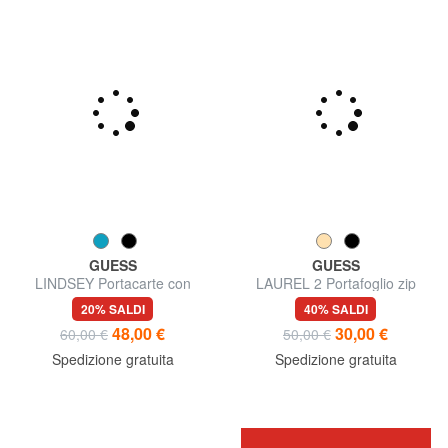
GUESS
GUESS
LINDSEY Portacarte con
LAUREL 2 Portafoglio zip
portamonete
around piccolo
20% SALDI
40% SALDI
48,00 €
30,00 €
60,00 €
50,00 €
Spedizione gratuita
Spedizione gratuita