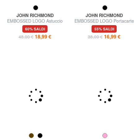
JOHN RICHMOND
JOHN RICHMOND
EMBOSSED LOGO Astuccio
EMBOSSED LOGO Portacarte
portachiavi in pelle 2 anelli
piatto in pelle
60% SALDI
55% SALDI
18,99 €
16,99 €
48,00 €
38,00 €