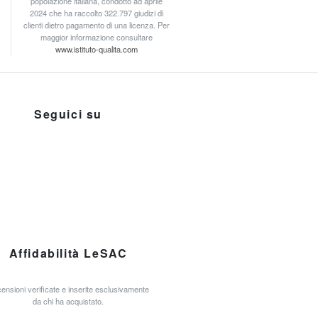
popolazione italiana, condotto ad aprile
2024 che ha raccolto 322.797 giudizi di
clienti dietro pagamento di una licenza. Per
maggior informazione consultare
www.istituto-qualita.com
Seguici su
Affidabilità LeSAC
ensioni verificate e inserite esclusivamente
da chi ha acquistato.