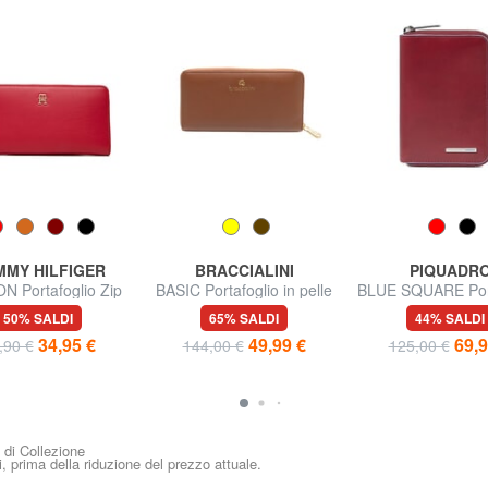
MY HILFIGER
BRACCIALINI
PIQUADR
N Portafoglio Zip
BASIC Portafoglio in pelle
BLUE SQUARE Port
Around
zip around
zip around
50% SALDI
65% SALDI
44% SALDI
34,95 €
49,99 €
69,9
,90 €
144,00 €
125,00 €
i di Collezione
i, prima della riduzione del prezzo attuale.