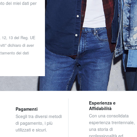
to dei miei dati per
 7, 12, 13 del Reg. UE
iti” dichiaro di aver
attamento dei dati
Esperienza e
Affidabilità
Pagamenti
Con una consolidata
Scegli tra diversi metodi
esperienza trentennale,
di pagamento, i più
una storia di
utilizzati e sicuri.
professionalità ed