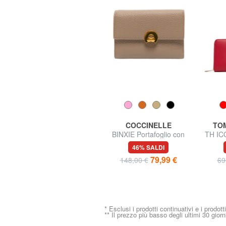
SAMSONITE
COCCINELLE
TOM
BRIGHTBEYOND SLG
BINXIE Portafoglio con
TH ICO
Portafoglio Donna
portamonete, in pelle
58% SALDI
46% SALDI
24,99 €
79,99 €
59,00 €
148,00 €
69
* Esclusi i prodotti continuativi e i prodott
** Il prezzo più basso degli ultimi 30 giorn