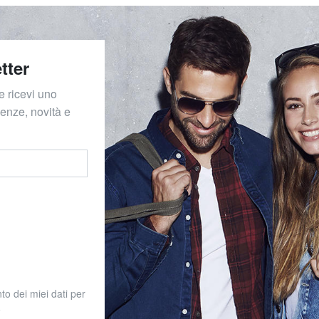
tter
e ricevi uno
denze, novità e
to dei miei dati per
o