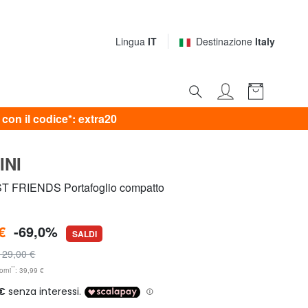
Lingua
IT
Destinazione
Italy
on il codice*: extra20
INI
FRIENDS Portafoglio compatto
€
-69,0%
SALDI
129,00 €
**
orni
: 39,99 €