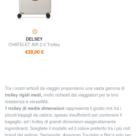
DELSEY
CHATELET AIR 2.0 Trolley
Medio
439,00 €
Tra i nostri articoli da viaggio proponiamo una vasta gamma di
trolley rigidi medi,
molto richiesti dai viaggiatori per la loro
resistenza e versatilità.
Il
trolley di medie dimensioni
rappresenta il giusto mix tra i
piccoli bagagli da cabina, spesso insufficienti per contenere il
bagaglio, ed i trolley di grandi dimensioni esageratamente
ingombranti. Scegliete il modello ed il colore preferito tra i più noti
brand del settore: Samsonite, American Tourister e Bric's solo per