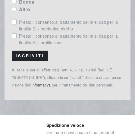
Donna
Altro
Presto il consenso al trattamento dei miei dati per la
finalità E) - marketing diretto
Presto il consenso al trattamento dei miei dati per la
finalità F) - profilazione
ISCRIVITI
Ai sensi e per gli effetti degli artt. 6, 7, 12, 13 del Reg. UE
2016/679 (“GDPR”), cliccando su “Iscriviti” dichiaro di aver preso
visione dell’
informativa
per il trattamento dei dati personali.
Spedizione veloce
Ordina e ricevi a casa i tuoi prodotti