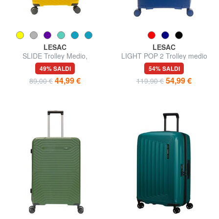
LESAC
LESAC
SLIDE Trolley Medio,
LIGHT POP 2 Trolley medio
espandibile
espandibile
49% SALDI
54% SALDI
44,99 €
54,99 €
89,00 €
119,90 €