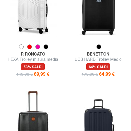
R RONCATO
BENETTON
HEXA Trolley misura media
UCB HARD Trolley Medio
53% SALDI
64% SALDI
69,99 €
64,99 €
149,00 €
179,00 €