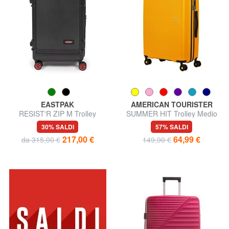
EASTPAK
AMERICAN TOURISTER
RESIST'R ZIP M Trolley
SUMMER HIT Trolley Medio
medio
30% SALDI
57% SALDI
217,00 €
64,99 €
da 315,00 €
149,90 €