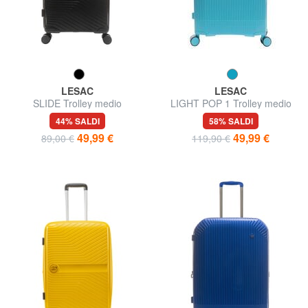
LESAC
LESAC
SLIDE Trolley medio
LIGHT POP 1 Trolley medio
espandibile ultraresistente
espandibile
44% SALDI
58% SALDI
49,99 €
49,99 €
89,00 €
119,90 €