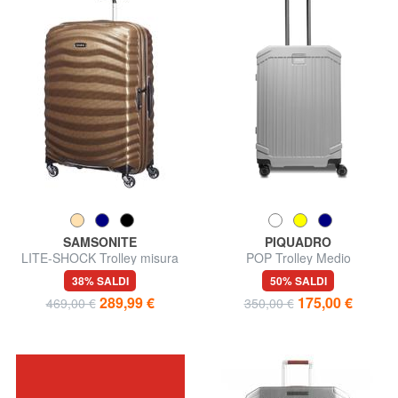
SAMSONITE
PIQUADRO
LITE-SHOCK Trolley misura
POP Trolley Medio
media, ultraleggero
38% SALDI
50% SALDI
289,99 €
175,00 €
469,00 €
350,00 €