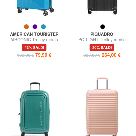
AMERICAN TOURISTER
PIQUADRO
AIRCONIC Trolley medio
PQ-LIGHT Trolley medio
leggero
espandibile
43% SALDI
20% SALDI
79,99 €
264,00 €
139,90 €
330,00 €