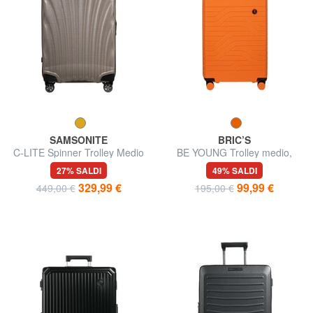
SAMSONITE
BRIC’S
C-LITE Spinner Trolley Medio
BE YOUNG Trolley medio,
espandibile
27% SALDI
49% SALDI
329,99 €
99,99 €
449,00 €
195,00 €