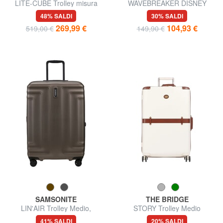
LITE-CUBE Trolley misura
WAVEBREAKER DISNEY
media, ultraleggero
Trolley Medio
48% SALDI
30% SALDI
269,99 €
104,93 €
519,00 €
149,90 €
SAMSONITE
THE BRIDGE
LIN'AIR Trolley Medio,
STORY Trolley Medio
espandibile
41% SALDI
20% SALDI