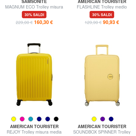
SAMSONITE
AMERICAN TOURISTER
MAGNUM ECO Trolley misura
FLASHLINE Trolley medio
media
espandibile
30% SALDI
30% SALDI
160,30 €
90,93 €
229,00 €
129,90 €
AMERICAN TOURISTER
AMERICAN TOURISTER
REJOY Trolley misura media
SOUNDBOX SPINNER Trolley