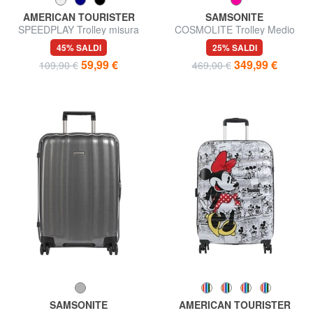
AMERICAN TOURISTER
SAMSONITE
SPEEDPLAY Trolley misura
COSMOLITE Trolley Medio
media
Ultraleggero
45% SALDI
25% SALDI
59,99 €
349,99 €
109,90 €
469,00 €
SAMSONITE
AMERICAN TOURISTER