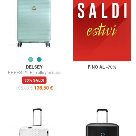
DELSEY
FINO AL -70%
FREESTYLE Trolley misura
media
30% SALDI
136,50 €
195,00 €