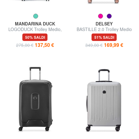
MANDARINA DUCK
DELSEY
LOGODUCK Trolley Medio,
BASTILLE 2.0 Trolley Medio
espandibile
50% SALDI
51% SALDI
137,50 €
169,99 €
275,00 €
349,00 €