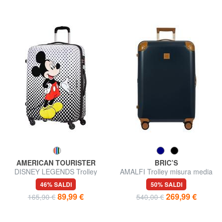
AMERICAN TOURISTER
BRIC’S
DISNEY LEGENDS Trolley
AMALFI Trolley misura media
misura media
46% SALDI
50% SALDI
89,99 €
269,99 €
165,90 €
540,00 €