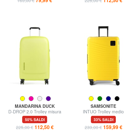
79,99 €
112,50 €
169,00 €
225,00 €
MANDARINA DUCK
SAMSONITE
D-DROP 2.0 Trolley misura
INTUO Trolley medio
media
espandibile
50% SALDI
33% SALDI
112,50 €
159,99 €
225,00 €
239,00 €