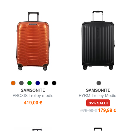
SAMSONITE
SAMSONITE
PROXIS Trolley medio
FYRM Trolley Medio,
ultraleggero
espandibile
419,00 €
35% SALDI
179,99 €
279,00 €