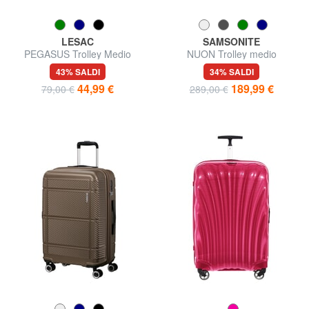
LESAC
SAMSONITE
PEGASUS Trolley Medio
NUON Trolley medio
espandibile
43% SALDI
34% SALDI
44,99 €
189,99 €
79,00 €
289,00 €