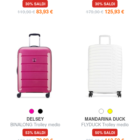
medio, espandibile
30% SALDI
30% SALDI
83,93 €
125,93 €
119,90 €
179,90 €
DELSEY
MANDARINA DUCK
BINALONG Trolley medio
FLYDUCK Trolley medio
espandibile
53% SALDI
50% SALDI