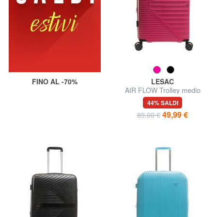
FINO AL -70%
LESAC
AIR FLOW Trolley medio
espandibile
44% SALDI
49,99 €
89,00 €