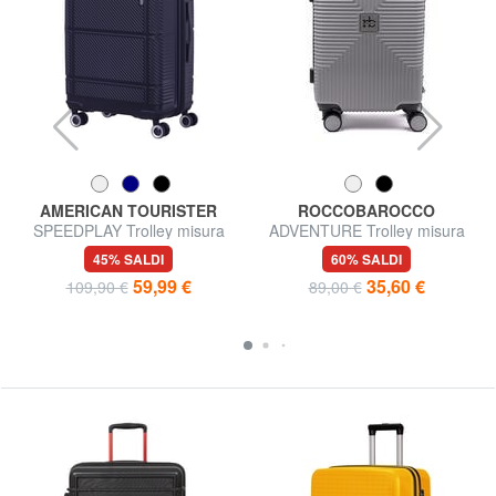
AMERICAN TOURISTER
ROCCOBAROCCO
SPEEDPLAY Trolley misura
ADVENTURE Trolley misura
media
media
45% SALDI
60% SALDI
59,99 €
35,60 €
109,90 €
89,00 €