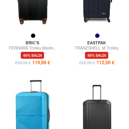
BRIC’S
EASTPAK
FERRARA Trolley Medio ,
TRANZSHELL M Trolley
espandibile
Medio
60% SALDI
50% SALDI
119,99 €
112,50 €
299,00 €
225,00 €