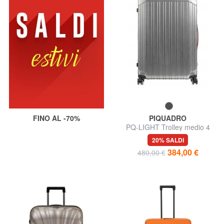
FINO AL -70%
PIQUADRO
PQ-LIGHT Trolley medio 4
ruote
20% SALDI
384,00 €
480,00 €