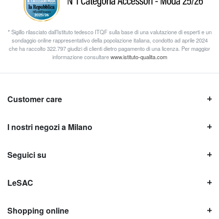
* Sigillo rilasciato dall’Istituto tedesco ITQF sulla base di una valutazione di esperti e un
sondaggio online rappresentativo della popolazione italiana, condotto ad aprile 2024
che ha raccolto 322.797 giudizi di clienti dietro pagamento di una licenza. Per maggior
informazione consultare
www.istituto-qualita.com
Customer care
I nostri negozi a Milano
Seguici su
LeSAC
Shopping online