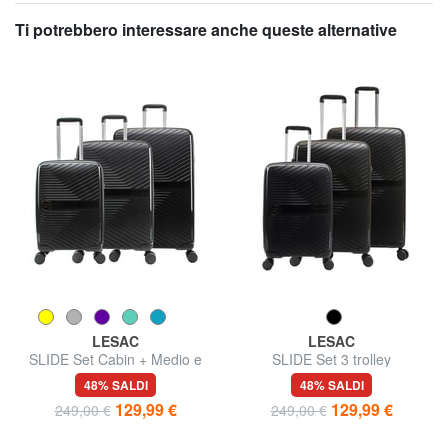
Ti potrebbero interessare anche queste alternative
LESAC
LESAC
SLIDE Set Cabin + Medio e
SLIDE Set 3 trolley
Grande espandibili,
ultraresistenti: cabin+medio e
48% SALDI
48% SALDI
ultraresistenti
grande espandibili
129,99 €
129,99 €
249,00 €
249,00 €