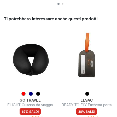
Ti potrebbero interessare anche questi prodotti
GO TRAVEL
LESAC
FLIGHT Cuscino da viaggio
READY TO FLY Etichetta porta
nome da viaggio
67% SALDI
38% SALDI