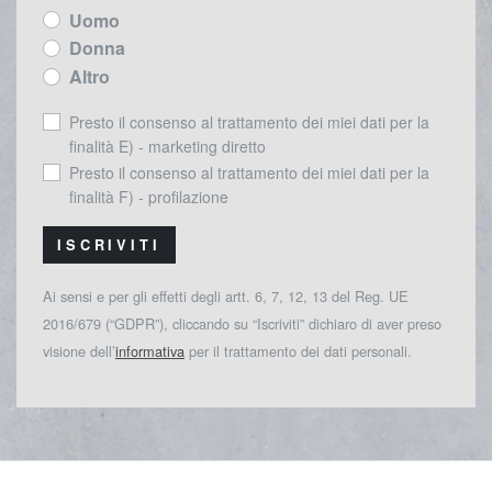
Uomo
Donna
Altro
Presto il consenso al trattamento dei miei dati per la
finalità E) - marketing diretto
Presto il consenso al trattamento dei miei dati per la
finalità F) - profilazione
ISCRIVITI
Ai sensi e per gli effetti degli artt. 6, 7, 12, 13 del Reg. UE
2016/679 (“GDPR”), cliccando su “Iscriviti” dichiaro di aver preso
visione dell’
informativa
per il trattamento dei dati personali.