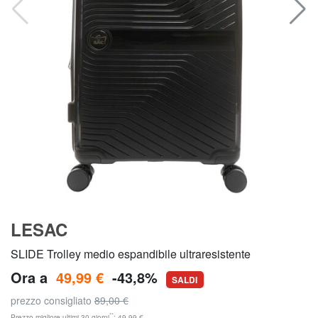
LESAC
SLIDE Trolley medio espandibile ultraresistente
Ora a
49,99 €
-43,8%
SALDI
prezzo consigliato
89,00 €
**
Prezzo migliore ultimi 30 giorni
: 49,99 €