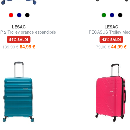
LESAC
LESAC
 2 Trolley grande espandibile
PEGASUS Trolley Med
54% SALDI
43% SALDI
64,99 €
44,99 €
139,90 €
79,00 €