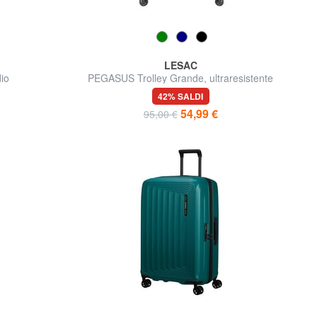
LESAC
io
PEGASUS Trolley Grande, ultraresistente
42% SALDI
54,99 €
95,00 €