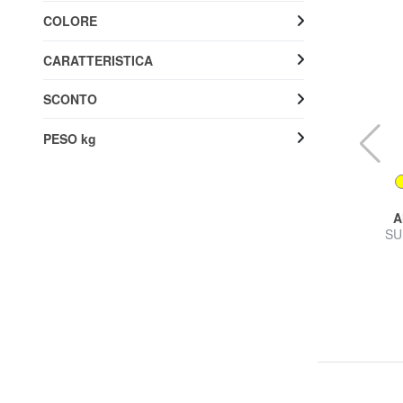
COLORE
CARATTERISTICA
SCONTO
PESO kg
AMERICAN TOURISTER
A
AIRCONIC Trolley medio leggero
SU
43% SALDI
79,99 €
139,90 €