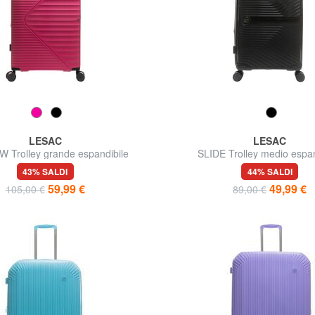
LESAC
LESAC
 Trolley grande espandibile
SLIDE Trolley medio espan
ultraresistente
43% SALDI
44% SALDI
59,99 €
49,99 €
105,00 €
89,00 €