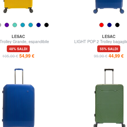
LESAC
LESAC
Trolley Grande, espandibile
LIGHT POP 2 Trolley bagagl
48% SALDI
55% SALDI
54,99 €
44,99 €
105,00 €
99,90 €