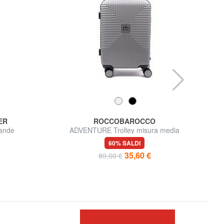
ER
ROCCOBAROCCO
ande
ADVENTURE Trolley misura media
60% SALDI
35,60 €
89,00 €