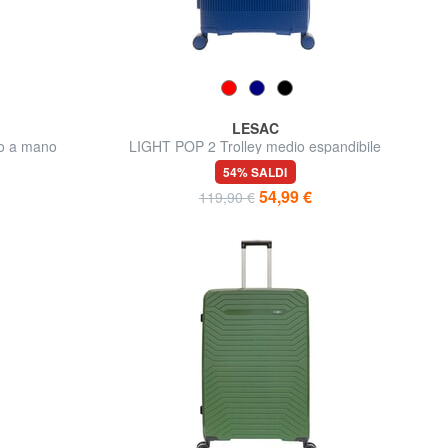
LESAC
io a mano
LIGHT POP 2 Trolley medio espandibile
54% SALDI
54,99 €
119,90 €