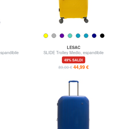
LESAC
spandibile
SLIDE Trolley Medio, espandibile
49% SALDI
44,99 €
89,00 €