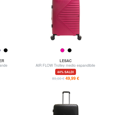
ER
LESAC
ande
AIR FLOW Trolley medio espandibile
44% SALDI
49,99 €
89,00 €