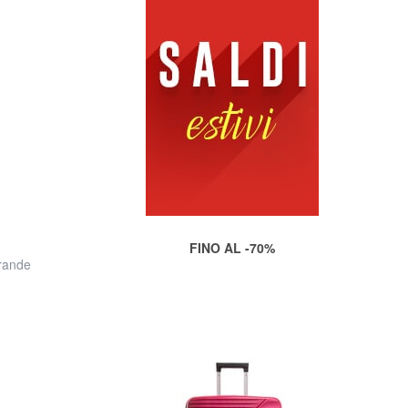
FINO AL -70%
rande