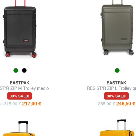
EASTPAK
EASTPAK
ST'R ZIP M Trolley medio
RESIST'R ZIP L Trolley g
30% SALDI
30% SALDI
217,00 €
248,50 €
da 315,00 €
355,00 €