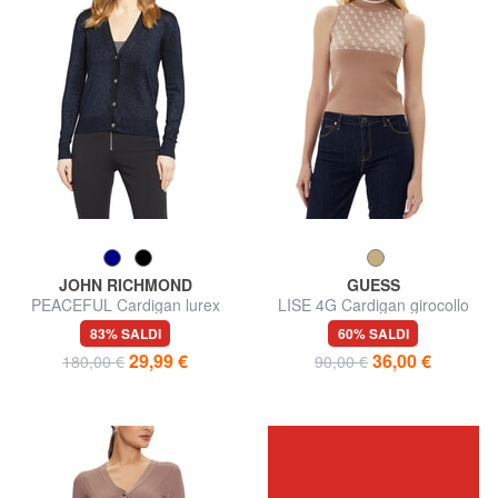
JOHN RICHMOND
GUESS
PEACEFUL Cardigan lurex
LISE 4G Cardigan girocollo
con bottoni
83% SALDI
60% SALDI
29,99 €
36,00 €
180,00 €
90,00 €