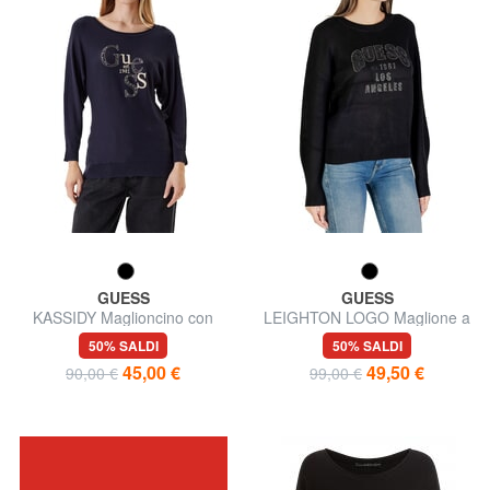
GUESS
GUESS
KASSIDY Maglioncino con
LEIGHTON LOGO Maglione a
logo
girocollo
50% SALDI
50% SALDI
45,00 €
49,50 €
90,00 €
99,00 €