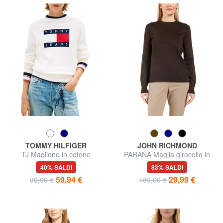
TOMMY HILFIGER
JOHN RICHMOND
TJ Maglione in cotone
PARANA Maglia girocollo in
lurex
40% SALDI
83% SALDI
59,94 €
29,99 €
99,90 €
180,00 €