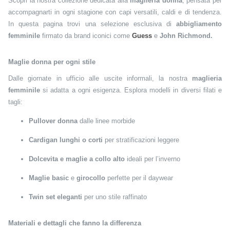
Scopri la nostra collezione dedicata alla
maglieria donna
, pensata per
accompagnarti in ogni stagione con capi versatili, caldi e di tendenza.
In questa pagina trovi una selezione esclusiva di
abbigliamento
femminile
firmato da brand iconici come
Guess
e
John Richmond.
Maglie donna per ogni stile
Dalle giornate in ufficio alle uscite informali, la nostra
maglieria
femminile
si adatta a ogni esigenza. Esplora modelli in diversi filati e
tagli:
Pullover donna
dalle linee morbide
Cardigan lunghi o corti
per stratificazioni leggere
Dolcevita e maglie a collo alto
ideali per l’inverno
Maglie basic
e
girocollo
perfette per il daywear
Twin set eleganti
per uno stile raffinato
Materiali e dettagli che fanno la differenza