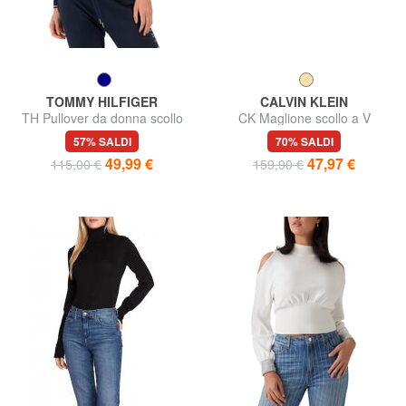
TOMMY HILFIGER
CALVIN KLEIN
TH Pullover da donna scollo
CK Maglione scollo a V
tondo
57% SALDI
70% SALDI
49,99 €
47,97 €
115,00 €
159,90 €