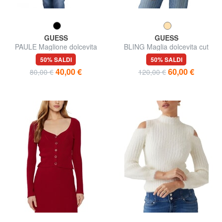
GUESS
GUESS
PAULE Maglione dolcevita
BLING Maglia dolcevita cut
out strass polsini
50% SALDI
50% SALDI
40,00 €
60,00 €
80,00 €
120,00 €