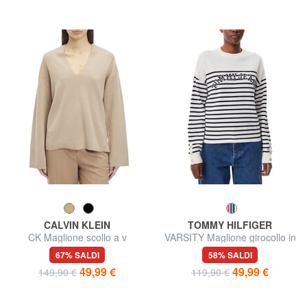
CALVIN KLEIN
TOMMY HILFIGER
CK Maglione scollo a v
VARSITY Maglione girocollo in
maniche ampie
cotone con logo
67% SALDI
58% SALDI
49,99 €
49,99 €
149,90 €
119,90 €