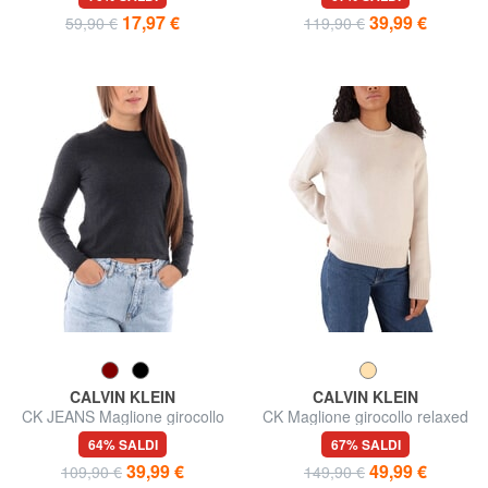
17,97 €
39,99 €
59,90 €
119,90 €
CALVIN KLEIN
CALVIN KLEIN
CK JEANS Maglione girocollo
CK Maglione girocollo relaxed
corto
fit
64% SALDI
67% SALDI
39,99 €
49,99 €
109,90 €
149,90 €