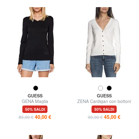
GUESS
GUESS
GENA Maglia
ZENA Cardigan con bottoni
50% SALDI
50% SALDI
40,00 €
45,00 €
80,00 €
90,00 €