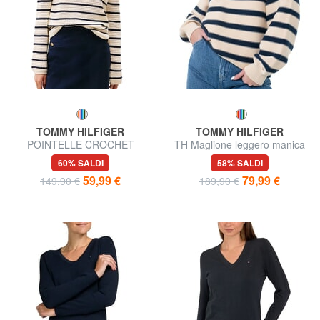
TOMMY HILFIGER
TOMMY HILFIGER
POINTELLE CROCHET
TH Maglione leggero manica
Maglioncino leggero a righe
a lanterna
60% SALDI
58% SALDI
59,99 €
79,99 €
149,90 €
189,90 €