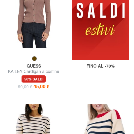
GUESS
FINO AL -70%
KAILEY Cardigan a costine
con bottoni
50% SALDI
45,00 €
90,00 €