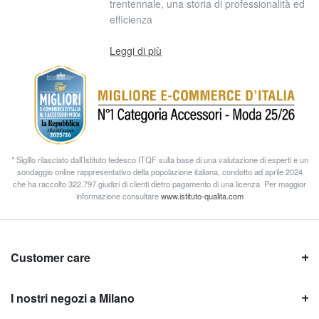
trentennale, una storia di professionalità ed
efficienza
Leggi di più
* Sigillo rilasciato dall’Istituto tedesco ITQF sulla base di una valutazione di esperti e un
sondaggio online rappresentativo della popolazione italiana, condotto ad aprile 2024
che ha raccolto 322.797 giudizi di clienti dietro pagamento di una licenza. Per maggior
informazione consultare
www.istituto-qualita.com
Customer care
I nostri negozi a Milano