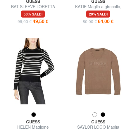
GUESS
GUESS
BAT SLEEVE LORETTA
KATIE Maglia a girocollo,
Maglione scollo a barca
aderente
50% SALDI
20% SALDI
relaxed fit
49,50 €
64,00 €
99,00 €
80,00 €
GUESS
GUESS
HELEN Maglione
SAYLOR LOGO Maglia