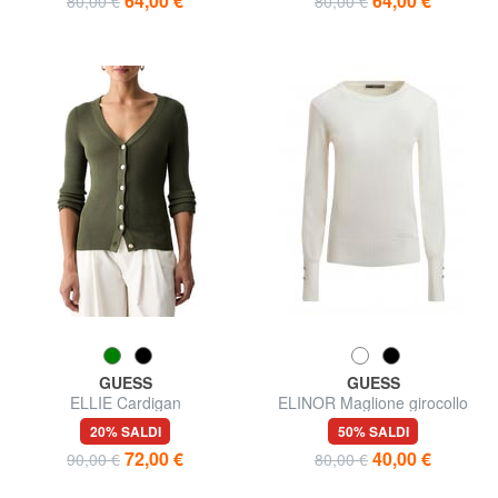
64,00 €
64,00 €
80,00 €
80,00 €
GUESS
GUESS
ELLIE Cardigan
ELINOR Maglione girocollo
20% SALDI
50% SALDI
72,00 €
40,00 €
90,00 €
80,00 €