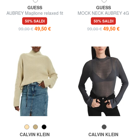
GUESS
GUESS
AUBREY Maglione relaxed fit
MOCK NECK AUBREY 4G
Maglione slim fit
50% SALDI
50% SALDI
49,50 €
49,50 €
99,00 €
99,00 €
CALVIN KLEIN
CALVIN KLEIN