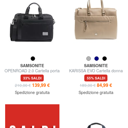
SAMSONITE
SAMSONITE
OPENROAD 2.0 Cartella porta
KARISSA EVO Cartella donna
PC 15,6"
da lavoro, porta PC 14,1"
33% SALDI
55% SALDI
139,99 €
84,99 €
210,00 €
189,00 €
Spedizione gratuita
Spedizione gratuita