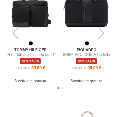
TOMMY HILFIGER
PIQUADRO
TH Cartella sottile porta pc 14"
BRIEF ECOLOGICA Cartella
porta PC
62% SALDI
50% SALDI
59,99 €
99,99 €
159,90 €
200,00 €
Spedizione gratuita
Spedizione gratuita