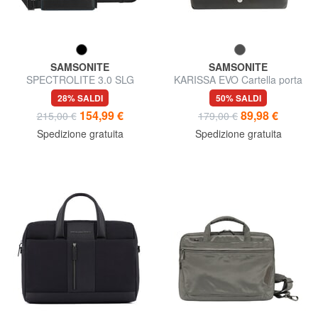
SAMSONITE
SAMSONITE
SPECTROLITE 3.0 SLG
KARISSA EVO Cartella porta
Cartella porta PC 15,6",
PC 15,6"
28% SALDI
50% SALDI
espandibile
154,99 €
89,98 €
215,00 €
179,00 €
Spedizione gratuita
Spedizione gratuita