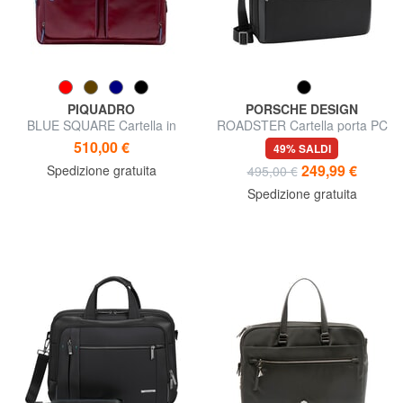
PIQUADRO
PORSCHE DESIGN
BLUE SQUARE Cartella in
ROADSTER Cartella porta PC
pelle porta PC 14"
17"
510,00 €
49% SALDI
249,99 €
Spedizione gratuita
495,00 €
Spedizione gratuita