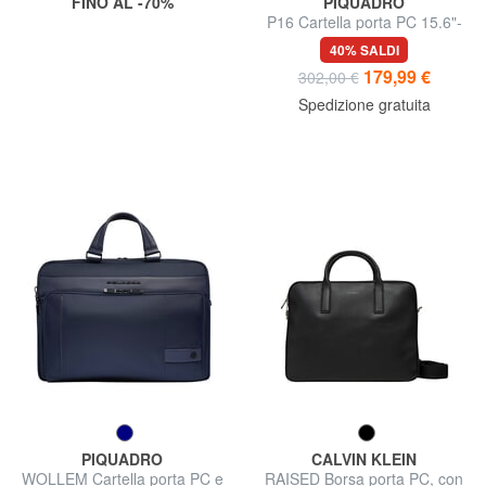
FINO AL -70%
PIQUADRO
P16 Cartella porta PC 15.6"-
iPad 10,5"
40% SALDI
179,99 €
302,00 €
Spedizione gratuita
PIQUADRO
CALVIN KLEIN
WOLLEM Cartella porta PC e
RAISED Borsa porta PC, con