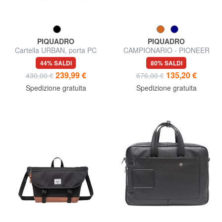
PIQUADRO
PIQUADRO
Cartella URBAN, porta PC
CAMPIONARIO - PIONEER
15,6", in pelle
Cartella in pelle porta PC
44% SALDI
80% SALDI
15,6"
239,99 €
135,20 €
430,00 €
676,00 €
Spedizione gratuita
Spedizione gratuita