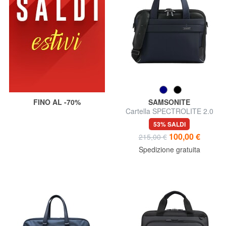
FINO AL -70%
SAMSONITE
Cartella SPECTROLITE 2.0
exp, porta PC 15.6"
53% SALDI
100,00 €
215,00 €
Spedizione gratuita