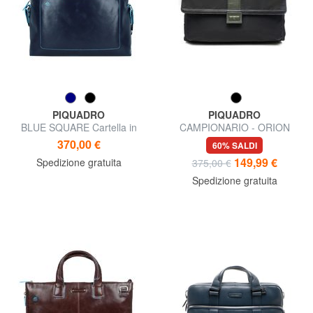
PIQUADRO
PIQUADRO
BLUE SQUARE Cartella in
CAMPIONARIO - ORION
pelle, porta PC 14"
Cartella porta PC 13"
370,00 €
60% SALDI
149,99 €
Spedizione gratuita
375,00 €
Spedizione gratuita