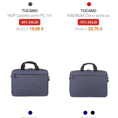
TUCANO
TUCANO
HOP Cartella porta PC 14"
MAGNUM Zaino porta pc
15.6"
49% SALDI
70% SALDI
19,99 €
23,70 €
38,90 €
79,00 €