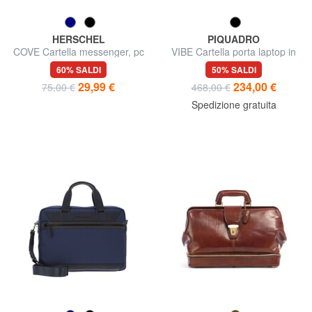
HERSCHEL
PIQUADRO
COVE Cartella messenger, pc
VIBE Cartella porta laptop in
15.6"
pelle
60% SALDI
50% SALDI
29,99 €
234,00 €
75,00 €
468,00 €
Spedizione gratuita