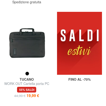
Spedizione gratuita
TUCANO
FINO AL -70%
WORK OUT Cartella porta PC
13"
55% SALDI
19,99 €
44,90 €