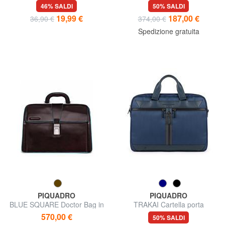
pelle
46% SALDI
50% SALDI
19,99 €
187,00 €
36,90 €
374,00 €
Spedizione gratuita
PIQUADRO
PIQUADRO
BLUE SQUARE Doctor Bag in
TRAKAI Cartella porta
pelle
pc15,6", iPad 10.5''/9.7"
570,00 €
50% SALDI