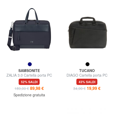
SAMSONITE
TUCANO
ZALIA 3.0 Cartella porta PC
DIAGO Cartella porta PC
15,6"
15,6"
52% SALDI
43% SALDI
89,98 €
19,99 €
189,00 €
34,90 €
Spedizione gratuita