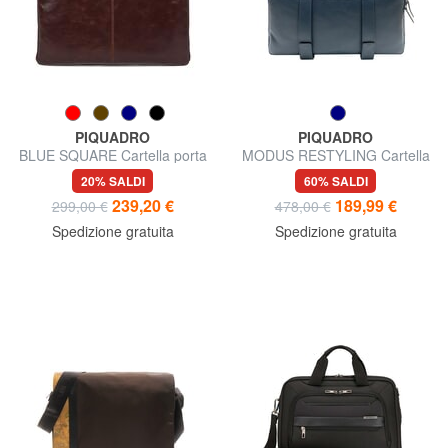
PIQUADRO
PIQUADRO
BLUE SQUARE Cartella porta
MODUS RESTYLING Cartella
PC 15,6" espandibile
in pelle porta pc 14"
20% SALDI
60% SALDI
239,20 €
189,99 €
299,00 €
478,00 €
Spedizione gratuita
Spedizione gratuita