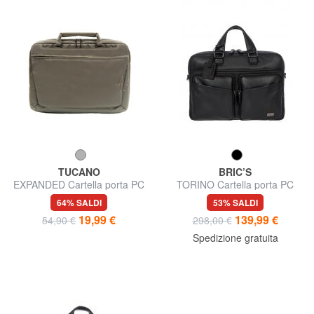
TUCANO
BRIC’S
EXPANDED Cartella porta PC
TORINO Cartella porta PC
13"
15", in pelle
64% SALDI
53% SALDI
19,99 €
139,99 €
54,90 €
298,00 €
Spedizione gratuita