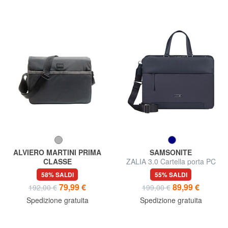
ALVIERO MARTINI PRIMA
SAMSONITE
CLASSE
ZALIA 3.0 Cartella porta PC
BUSINESS Cartella
14,1"
58% SALDI
55% SALDI
messenger porta pc 13"
79,99 €
89,99 €
192,00 €
199,00 €
Spedizione gratuita
Spedizione gratuita