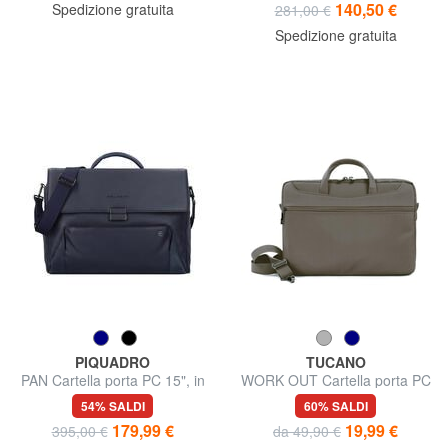
140,50 €
Spedizione gratuita
281,00 €
Spedizione gratuita
PIQUADRO
TUCANO
PAN Cartella porta PC 15", in
WORK OUT Cartella porta PC
pelle
13" con tracolla
54% SALDI
60% SALDI
179,99 €
19,99 €
395,00 €
da 49,90 €