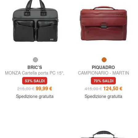
BRIC’S
PIQUADRO
MONZA Cartella porta PC 15",
CAMPIONARIO - MARTIN
con tracolla
Cartella espandibile porta PC
53% SALDI
70% SALDI
15,6"
99,99 €
124,50 €
215,00 €
415,00 €
Spedizione gratuita
Spedizione gratuita