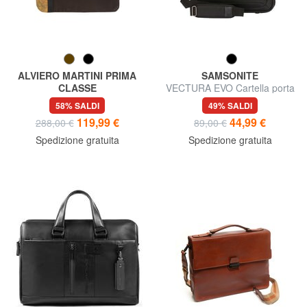
ALVIERO MARTINI PRIMA
SAMSONITE
CLASSE
VECTURA EVO Cartella porta
BUSINESS Messenger porta
pc 14.1"
58% SALDI
49% SALDI
pc 14"
119,99 €
44,99 €
288,00 €
89,00 €
Spedizione gratuita
Spedizione gratuita