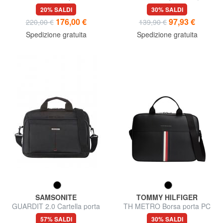
iPadPro 12.9"
tracolla
20% SALDI
30% SALDI
176,00 €
97,93 €
220,00 €
139,90 €
Spedizione gratuita
Spedizione gratuita
SAMSONITE
TOMMY HILFIGER
GUARDIT 2.0 Cartella porta
TH METRO Borsa porta PC
pc 13"
57% SALDI
30% SALDI