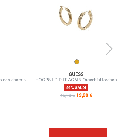
GUESS
o con charms
HOOPS I DID IT AGAIN Orecchini torchon
DRE
56% SALDI
19,99 €
45,00 €