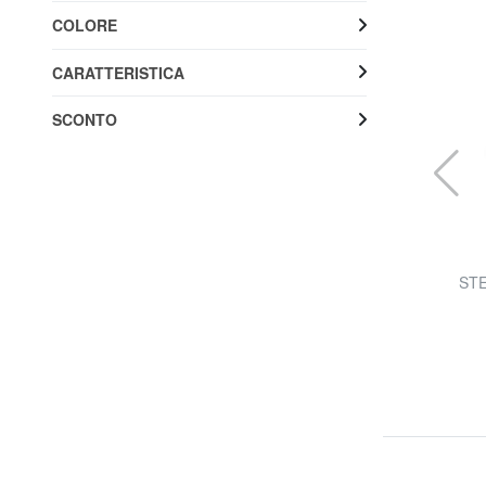
COLORE
CARATTERISTICA
SCONTO
AMEN
inito
DIAMONDS Orecchini a goccia con zircone
STE
colorato
57% SALDI
29,99 €
69,90 €