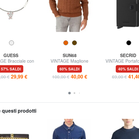
GUESS
SUN68
SECRID
GE Bracciale con
VINTAGE Maglione
VINTAGE Portafog
harm topolino
girocollo a trecce
pelle con portac
57% SALDI
60% SALDI
40% SALDI
alluminio
29,99 €
40,00 €
41,4
,00 €
100,00 €
69,00 €
 questi prodotti