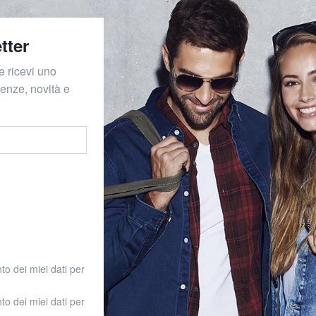
tter
e ricevi uno
denze, novità e
to dei miei dati per
o
to dei miei dati per