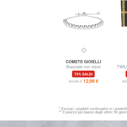
AMERICAN TOURISTER
COMETE GIOIELLI
JETDRIVER 3.0 Trolley
Bracciale con sfere
TWIL
Bagaglio a Mano
57% SALDI
73% SALDI
44,99 €
12,99 €
104,90 €
49,00 €
49
* Esclusi i prodotti continuativi e i prodott
** Il prezzo più basso degli ultimi 30 giorn