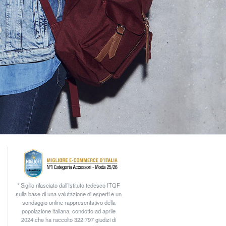
* Sigillo rilasciato dall’Istituto tedesco ITQF
sulla base di una valutazione di esperti e un
sondaggio online rappresentativo della
popolazione italiana, condotto ad aprile
2024 che ha raccolto 322.797 giudizi di