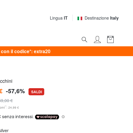
Lingua
IT
Destinazione
Italy
on il codice*: extra20
cchini
€
-57,6%
SALDI
59,00 €
**
orni
: 24,99 €
silver