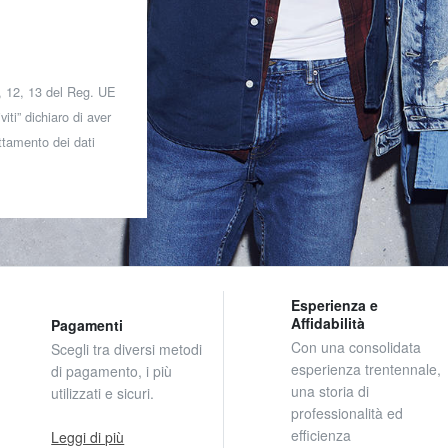
 7, 12, 13 del Reg. UE
iti” dichiaro di aver
attamento dei dati
Esperienza e
Affidabilità
Pagamenti
Con una consolidata
Scegli tra diversi metodi
esperienza trentennale,
di pagamento, i più
una storia di
utilizzati e sicuri.
professionalità ed
efficienza
Leggi di più