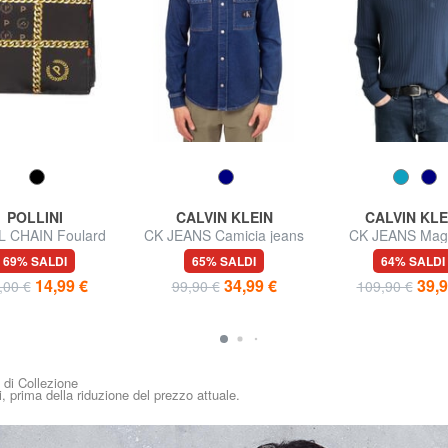
POLLINI
CALVIN KLEIN
CALVIN KLE
L CHAIN Foulard
CK JEANS Camicia jeans
CK JEANS Magl
stampato
manica lunga regular fit
girocollo regula
69% SALDI
65% SALDI
64% SALDI
14,99 €
34,99 €
39,9
,00 €
99,90 €
109,90 €
i di Collezione
i, prima della riduzione del prezzo attuale.