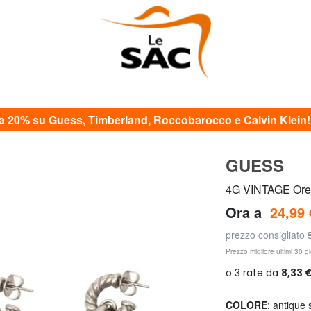
20% su Guess, Timberland, Roccobarocco e Calvin Klein! c
GUESS
4G VINTAGE Ore
Ora a
24,99 
prezzo consigliato
Prezzo migliore ultimi 30 gi
COLORE
: antique 