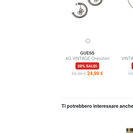
AMERICAN TOURISTER
GUESS
AIR WAVE Trolley Bagaglio
4G VINTAGE Orecchini
VINTA
a Mano
mezzo cerchio con charm
c
60% SALDI
58% SALDI
43,96 €
24,99 €
109,90 €
59,00 €
70
Ti potrebbero interessare anche