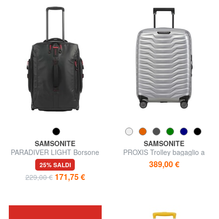
SAMSONITE
SAMSONITE
PARADIVER LIGHT Borsone
PROXIS Trolley bagaglio a
con ruote, misura da cabina
mano, espandibile
389,00 €
25% SALDI
171,75 €
229,00 €