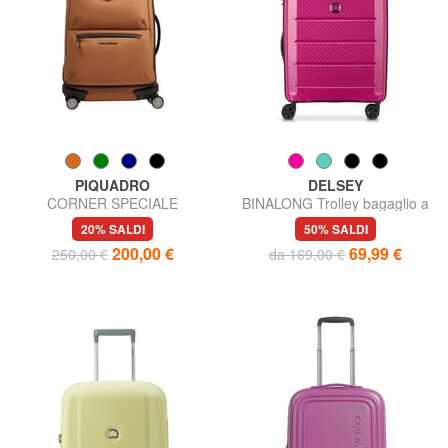
PIQUADRO
DELSEY
CORNER SPECIALE
BINALONG Trolley bagaglio a
GOMMATO Trolley bagaglio a
mano espandibile
20% SALDI
50% SALDI
mano resistente all'acqua
200,00 €
69,99 €
250,00 €
da 169,00 €