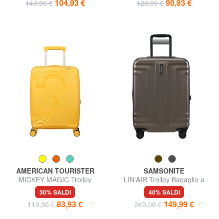
104,93 €
90,93 €
149,90 €
129,90 €
AMERICAN TOURISTER
SAMSONITE
MICKEY MAGIC Trolley
LIN'AIR Trolley Bagaglio a
Bagaglio a Mano, Espandibile
Mano espandibile
30% SALDI
40% SALDI
83,93 €
149,99 €
119,90 €
249,00 €