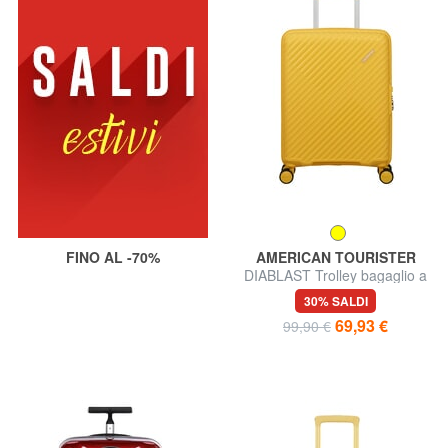
FINO AL -70%
AMERICAN TOURISTER
DIABLAST Trolley bagaglio a
mano, chiusura TSA
30% SALDI
69,93 €
99,90 €