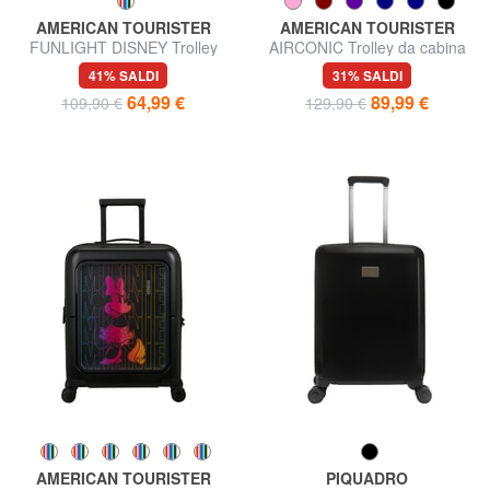
AMERICAN TOURISTER
AMERICAN TOURISTER
FUNLIGHT DISNEY Trolley
AIRCONIC Trolley da cabina
Bagaglio a Mano
leggero
41% SALDI
31% SALDI
64,99 €
89,99 €
109,90 €
129,90 €
AMERICAN TOURISTER
PIQUADRO