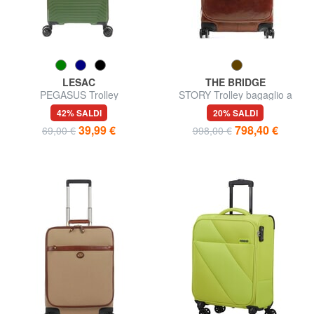
LESAC
THE BRIDGE
PEGASUS Trolley
STORY Trolley bagaglio a
Underseater ok Easyjet
mano, in pelle
42% SALDI
20% SALDI
39,99 €
798,40 €
69,00 €
998,00 €