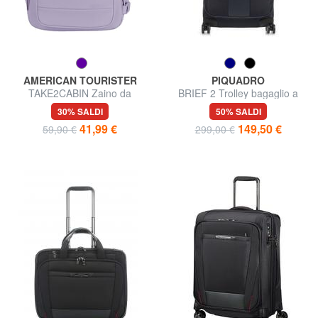
AMERICAN TOURISTER
PIQUADRO
TAKE2CABIN Zaino da
BRIEF 2 Trolley bagaglio a
viaggio, misura cabina
mano
30% SALDI
50% SALDI
41,99 €
149,50 €
59,90 €
299,00 €