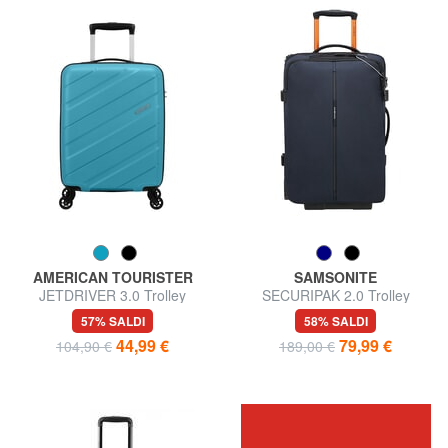
AMERICAN TOURISTER
SAMSONITE
JETDRIVER 3.0 Trolley
SECURIPAK 2.0 Trolley
Bagaglio a Mano
Bagaglio a Mano
57% SALDI
58% SALDI
44,99 €
79,99 €
104,90 €
189,00 €