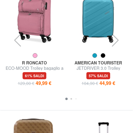
R RONCATO
AMERICAN TOURISTER
ECO-MOOD Trolley bagaglio a
JETDRIVER 3.0 Trolley
mano
Bagaglio a Mano
61% SALDI
57% SALDI
49,99 €
44,99 €
129,00 €
104,90 €