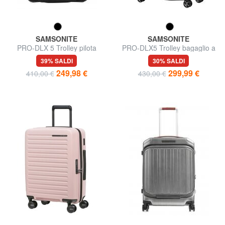
SAMSONITE
SAMSONITE
PRO-DLX 5 Trolley pilota
PRO-DLX5 Trolley bagaglio a
porta PC 15,6"
mano, espandibile
39% SALDI
30% SALDI
249,98 €
299,99 €
410,00 €
430,00 €