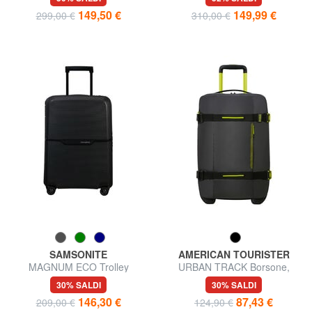
149,50 €
149,99 €
299,00 €
310,00 €
SAMSONITE
AMERICAN TOURISTER
MAGNUM ECO Trolley
URBAN TRACK Borsone,
bagaglio a mano
bagaglio a mano, con ruote
30% SALDI
30% SALDI
146,30 €
87,43 €
209,00 €
124,90 €