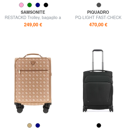
SAMSONITE
PIQUADRO
RESTACKD Trolley, bagaglio a
PQ-LIGHT FAST-CHECK
mano espandibile
Trolley da cabina
249,00 €
470,00 €