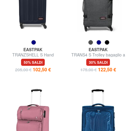
EASTPAK
EASTPAK
TRANZSHELL S Hand
TRANS4 S Trolley bagaglio a
luggage trolley
mano
50% SALDI
30% SALDI
102,50 €
122,50 €
205,00 €
175,00 €