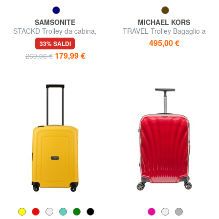
SAMSONITE
MICHAEL KORS
STACKD Trolley da cabina,
TRAVEL Trolley Bagaglio a
espandibile
Mano
495,00 €
33% SALDI
179,99 €
269,00 €