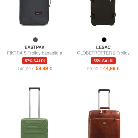
EASTPAK
LESAC
FIKTRA S Trolley bagaglio a
GLOBETROTTER 2 Trolley
mano
bagaglio a mano
57% SALDI
55% SALDI
59,99 €
44,99 €
140,00 €
99,00 €