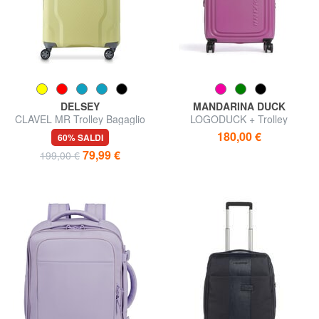
DELSEY
MANDARINA DUCK
CLAVEL MR Trolley Bagaglio
LOGODUCK + Trolley
a Mano
bagaglio a mano, espandibile
180,00 €
60% SALDI
79,99 €
199,00 €