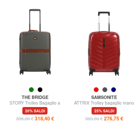
THE BRIDGE
SAMSONITE
STORY Trolley Bagaglio a
ATTRIX Trolley bagaglio mano
Mano
espandibile
20% SALDI
25% SALDI
318,40 €
276,75 €
398,00 €
369,00 €