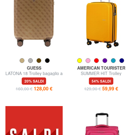
GUESS
AMERICAN TOURISTER
LATONA 18 Trolley bagaglio a
SUMMER HIT Trolley
mano, rigido
Bagaglio a Mano
20% SALDI
54% SALDI
128,00 €
59,99 €
160,00 €
129,90 €