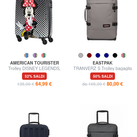
AMERICAN TOURISTER
EASTPAK
Trolley DISNEY LEGENDS,
TRANVERZ S Trolley bagaglio
bagaglio a mano
a mano
52% SALDI
50% SALDI
64,99 €
80,00 €
135,90 €
da 165,00 €