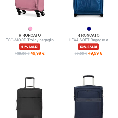
R RONCATO
R RONCATO
ECO-MOOD Trolley bagaglio
HEXA SOFT Bagaglio a
a mano
mano, espandibile
61% SALDI
50% SALDI
49,99 €
49,99 €
129,00 €
99,00 €