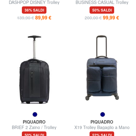
DASHPOP DISNEY Trolley
BUSINESS CASUAL Trolley
Bagaglio a Mano, espandibile
Bagaglio a Mano
36% SALDI
50% SALDI
89,99 €
99,99 €
139,90 €
200,00 €
PIQUADRO
PIQUADRO
BRIEF 2 Zaino / Trolley
X19 Trolley Bagaglio a Mano
Underseater
50% SALDI
52% SALDI