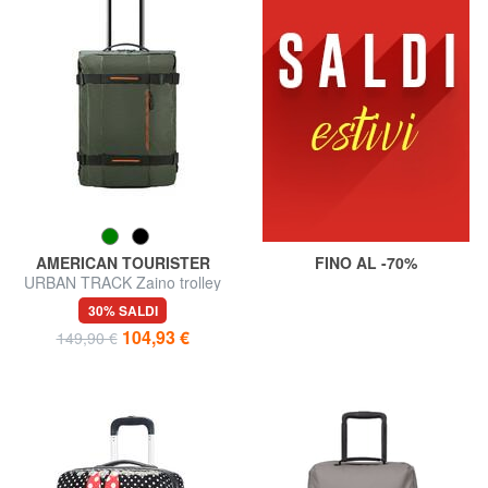
AMERICAN TOURISTER
FINO AL -70%
URBAN TRACK Zaino trolley
bagaglio a mano
30% SALDI
104,93 €
149,90 €