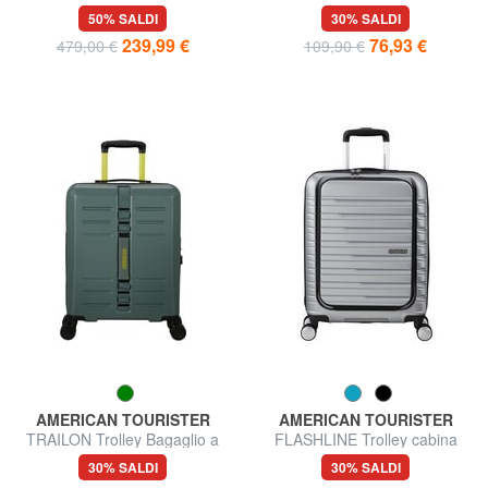
mano, in policarbonato CURV
mano
50% SALDI
30% SALDI
239,99 €
76,93 €
479,00 €
109,90 €
AMERICAN TOURISTER
AMERICAN TOURISTER
TRAILON Trolley Bagaglio a
FLASHLINE Trolley cabina
Mano
con tasca porta pc 15.6"
30% SALDI
30% SALDI