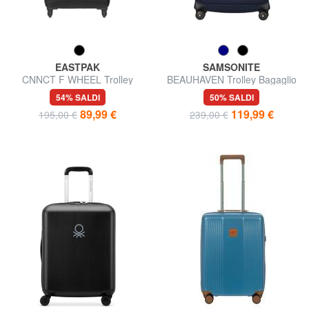
EASTPAK
SAMSONITE
CNNCT F WHEEL Trolley
BEAUHAVEN Trolley Bagaglio
Bagaglio a Mano
a Mano
54% SALDI
50% SALDI
89,99 €
119,99 €
195,00 €
239,00 €