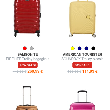
SAMSONITE
AMERICAN TOURISTER
FIRELITE Trolley bagaglio a
SOUNDBOX Trolley piccolo
mano
espandibile
40% SALDI
30% SALDI
269,99 €
111,93 €
449,00 €
159,90 €