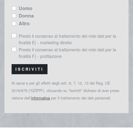
Uomo
Donna
Altro
Presto il consenso al trattamento dei miei dati per la
finalità E) - marketing diretto
Presto il consenso al trattamento dei miei dati per la
finalità F) - profilazione
ISCRIVITI
Ai sensi e per gli effetti degli artt. 6, 7, 12, 13 del Reg. UE
2016/679 (“GDPR”), cliccando su “Iscriviti” dichiaro di aver preso
visione dell’
informativa
per il trattamento dei dati personali.