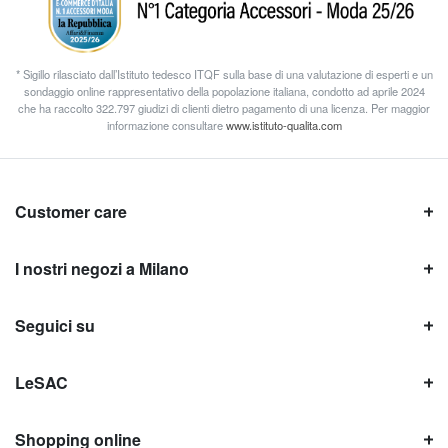
* Sigillo rilasciato dall’Istituto tedesco ITQF sulla base di una valutazione di esperti e un
sondaggio online rappresentativo della popolazione italiana, condotto ad aprile 2024
che ha raccolto 322.797 giudizi di clienti dietro pagamento di una licenza. Per maggior
informazione consultare
www.istituto-qualita.com
Customer care
I nostri negozi a Milano
Seguici su
LeSAC
Shopping online