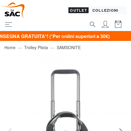
OUTLET
COLLEZIONI
ATUITA*! (*Per ordini superiori a 30€)
Home
Trolley Pilota
SAMSONITE