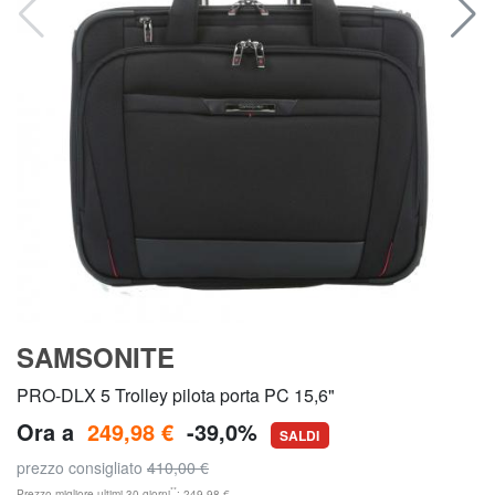
SAMSONITE
PRO-DLX 5 Trolley pilota porta PC 15,6"
Ora a
249,98 €
-39,0%
SALDI
prezzo consigliato
410,00 €
**
Prezzo migliore ultimi 30 giorni
: 249,98 €