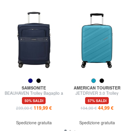
SAMSONITE
AMERICAN TOURISTER
BEAUHAVEN Trolley Bagaglio a
JETDRIVER 3.0 Trolley
Mano
Bagaglio a Mano
50% SALDI
57% SALDI
119,99 €
44,99 €
239,00 €
104,90 €
Spedizione gratuita
Spedizione gratuita