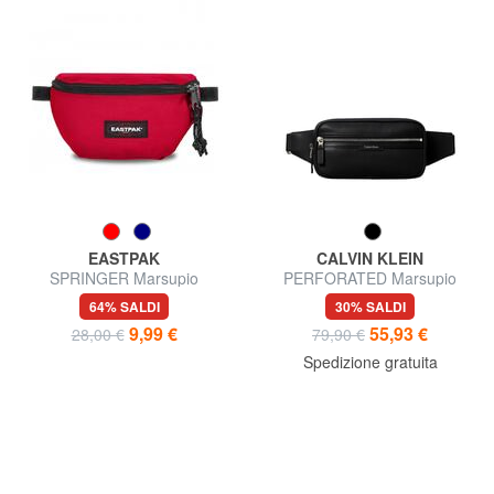
EASTPAK
CALVIN KLEIN
SPRINGER Marsupio
PERFORATED Marsupio
64% SALDI
30% SALDI
9,99 €
55,93 €
28,00 €
79,90 €
Spedizione gratuita