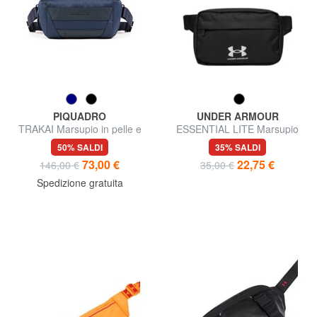
PIQUADRO
UNDER ARMOUR
TRAKAI Marsupio in pelle e
ESSENTIAL LITE Marsupio
tessuto
con tasca frontale
50% SALDI
35% SALDI
73,00 €
22,75 €
146,00 €
35,00 €
Spedizione gratuita