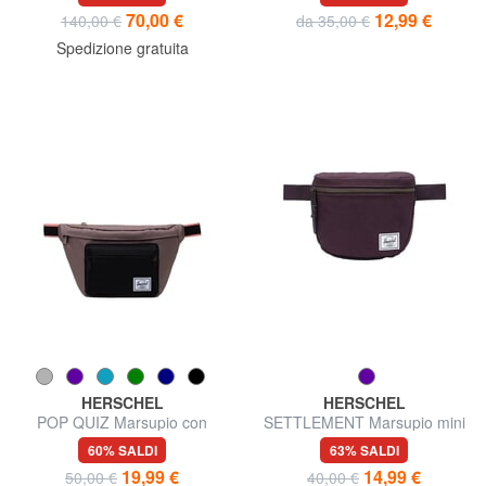
70,00 €
12,99 €
140,00 €
da 35,00 €
Spedizione gratuita
HERSCHEL
HERSCHEL
POP QUIZ Marsupio con
SETTLEMENT Marsupio mini
tasca
60% SALDI
63% SALDI
19,99 €
14,99 €
50,00 €
40,00 €