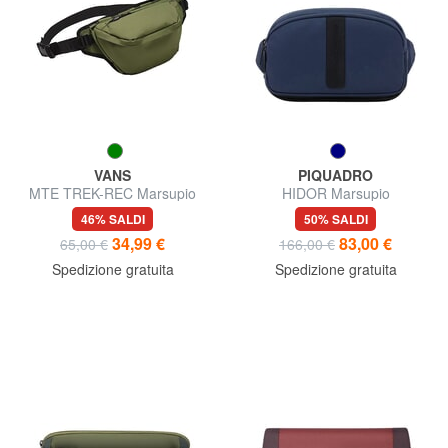
VANS
PIQUADRO
MTE TREK-REC Marsupio
HIDOR Marsupio
impermeabile
46% SALDI
50% SALDI
34,99 €
83,00 €
65,00 €
166,00 €
Spedizione gratuita
Spedizione gratuita