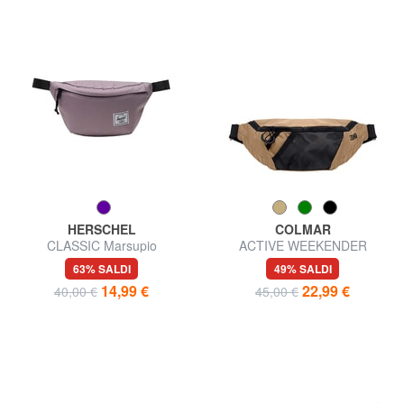
HERSCHEL
COLMAR
CLASSIC Marsupio
ACTIVE WEEKENDER
Marsupio unisex
63% SALDI
49% SALDI
14,99 €
22,99 €
40,00 €
45,00 €