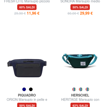
FRESH LITE Marsupio piccolo
SONORA Marsupio medio
60% SALDI
50% SALDI
11,96 €
29,99 €
29,90 €
60,00 €
PIQUADRO
HERSCHEL
ORION Marsupio in pelle e
HERITAGE Marsupio con
tessuto riciclato
portanome
50% SALDI
62% SALDI