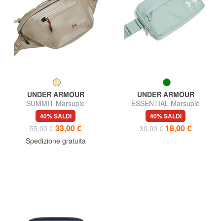
UNDER ARMOUR
UNDER ARMOUR
SUMMIT Marsupio
ESSENTIAL Marsupio
impermeabile
40% SALDI
40% SALDI
33,00 €
18,00 €
55,00 €
30,00 €
Spedizione gratuita