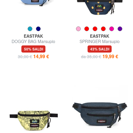
EASTPAK
EASTPAK
DOGGY BAG Marsupio
SPRINGER Marsupio
50% SALDI
43% SALDI
14,99 €
19,99 €
30,00 €
da 35,00 €