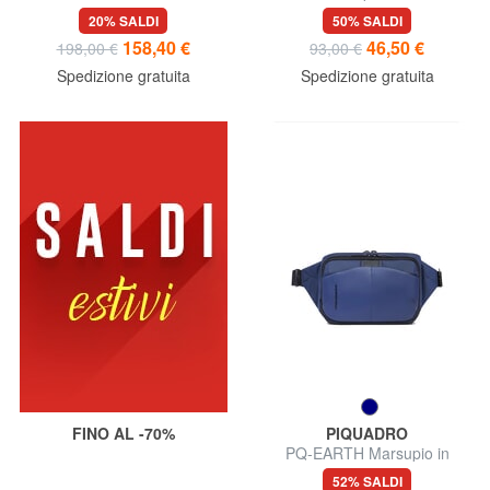
pelle da uomo
riciclato
20% SALDI
50% SALDI
158,40 €
46,50 €
198,00 €
93,00 €
Spedizione gratuita
Spedizione gratuita
FINO AL -70%
PIQUADRO
PQ-EARTH Marsupio in
tessuto
52% SALDI