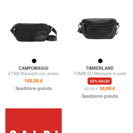
CAMPOMAGGI
TIMBERLAND
ETNA Marsupio con ampio
TUMBLED Marsupio in pelle
scomparto
165,00 €
62% SALDI
34,99 €
Spedizione gratuita
92,00 €
Spedizione gratuita