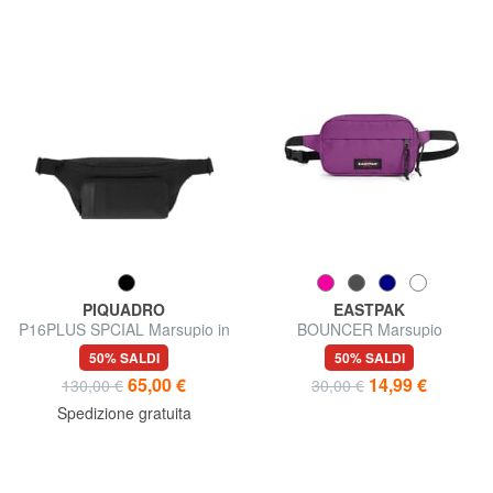
PIQUADRO
EASTPAK
P16PLUS SPCIAL Marsupio in
BOUNCER Marsupio
tessuto riciclato e pelle
50% SALDI
50% SALDI
65,00 €
14,99 €
130,00 €
30,00 €
Spedizione gratuita