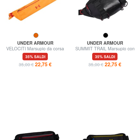
UNDER ARMOUR
UNDER ARMOUR
VELOCITI Marsupio da corsa
SUMMIT TRAIL Marsupio con
porta borraccia
35% SALDI
35% SALDI
22,75 €
22,75 €
35,00 €
35,00 €