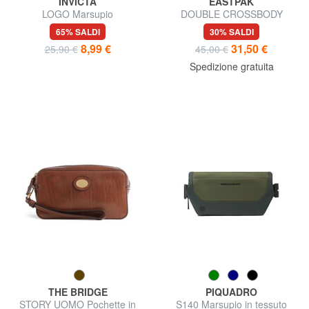
INVICTA
EASTPAK
LOGO Marsupio
DOUBLE CROSSBODY
Marsupio multitasche
65% SALDI
30% SALDI
8,99 €
31,50 €
25,90 €
45,00 €
Spedizione gratuita
THE BRIDGE
PIQUADRO
STORY UOMO Pochette in
S140 Marsupio in tessuto