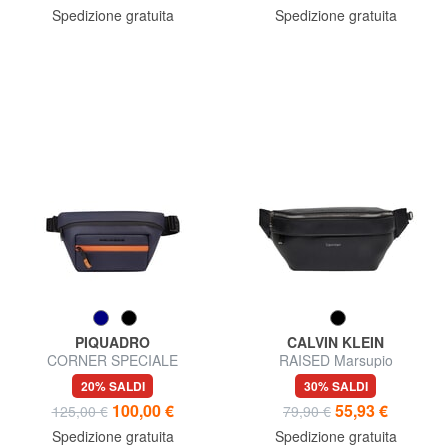
Spedizione gratuita
Spedizione gratuita
PIQUADRO
CALVIN KLEIN
CORNER SPECIALE
RAISED Marsupio
GOMMATO Marsupio
20% SALDI
30% SALDI
impermeabile
100,00 €
55,93 €
125,00 €
79,90 €
Spedizione gratuita
Spedizione gratuita