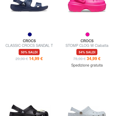
CROCS
CROCS
CLASSIC CROCS SANDAL T
STOMP CLOG W Ciabatta
Ciabatta con fasce
sabot platform
50% SALDI
54% SALDI
14,99 €
34,99 €
29,90 €
75,90 €
Spedizione gratuita