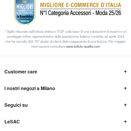
* Sigillo rilasciato dall’Istituto tedesco ITQF sulla base di una valutazione di esperti e un
sondaggio online rappresentativo della popolazione italiana, condotto ad aprile 2024
che ha raccolto 322.797 giudizi di clienti dietro pagamento di una licenza. Per maggior
informazione consultare
www.istituto-qualita.com
Customer care
I nostri negozi a Milano
Seguici su
LeSAC