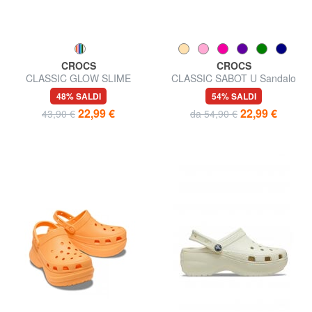
CROCS
CROCS
CLASSIC GLOW SLIME
CLASSIC SABOT U Sandalo
MONSTERSCGT Ciabatta
48% SALDI
54% SALDI
sabot
22,99 €
22,99 €
43,90 €
da 54,90 €