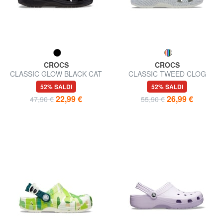
CROCS
CROCS
CLASSIC GLOW BLACK CAT
CLASSIC TWEED CLOG
CLOG T Ciabatta sabot
Ciabatta sabot
52% SALDI
52% SALDI
22,99 €
26,99 €
47,90 €
55,90 €