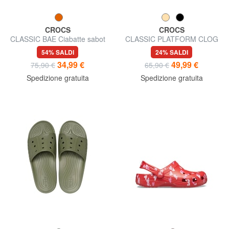
CROCS
CROCS
CLASSIC BAE Ciabatte sabot
CLASSIC PLATFORM CLOG
chunky
W Sandalo sabot
54% SALDI
24% SALDI
34,99 €
49,99 €
75,90 €
65,90 €
Spedizione gratuita
Spedizione gratuita