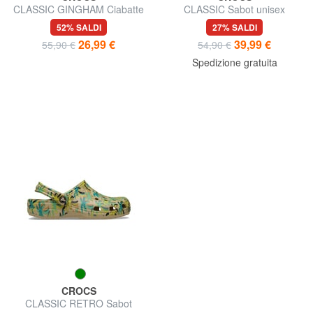
CLASSIC GINGHAM Ciabatte
CLASSIC Sabot unisex
sabot da donna con stampa
52% SALDI
27% SALDI
26,99 €
39,99 €
55,90 €
54,90 €
Spedizione gratuita
CROCS
CLASSIC RETRO Sabot