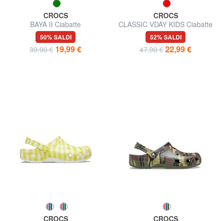
CROCS
CROCS
BAYA II Ciabatte
CLASSIC VDAY KIDS Ciabatte
sabot da bambina
50% SALDI
52% SALDI
19,99 €
22,99 €
39,90 €
47,90 €
CROCS
CROCS