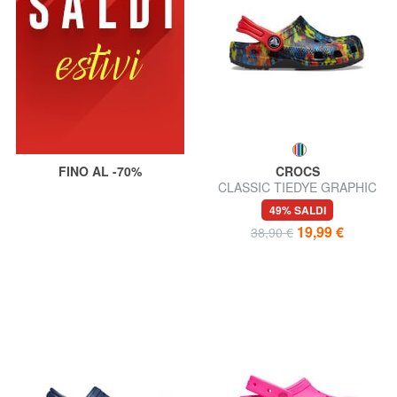
FINO AL -70%
CROCS
CLASSIC TIEDYE GRAPHIC
GLOG T Sandalo sabot
49% SALDI
19,99 €
38,90 €