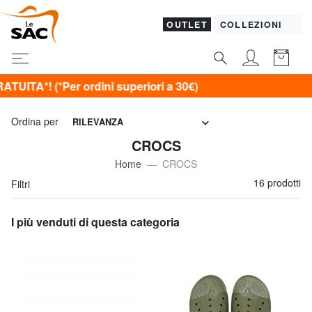
OUTLET
COLLEZIONI
Per ordini superiori a 30€)
Ordina per
RILEVANZA
CROCS
Home
CROCS
16 prodotti
Filtri
I più venduti di questa categoria