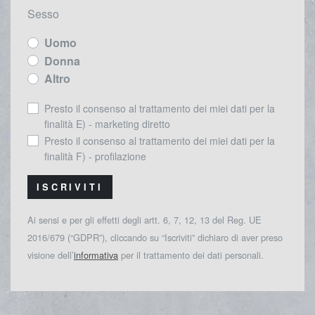
Sesso
Uomo
Donna
Altro
Presto il consenso al trattamento dei miei dati per la
finalità E) - marketing diretto
Presto il consenso al trattamento dei miei dati per la
finalità F) - profilazione
ISCRIVITI
Ai sensi e per gli effetti degli artt. 6, 7, 12, 13 del Reg. UE
2016/679 (“GDPR”), cliccando su “Iscriviti” dichiaro di aver preso
visione dell’
informativa
per il trattamento dei dati personali.