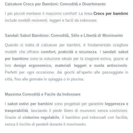
Calzature Crocs per Bambini: Comodità e Divertimento
I più piccoli meritano il massimo comfort! La linea
Crocs per bambini
include modelli resistenti, leggeri e facili da indossare.
Sandali Sabot Bambino: Comodità, Stile e Libertà di Movimento
Quando si tratta di calzature per bambini, è fondamentale scegliere
modelli che offrano
comfort, praticità e sicurezza
. I
sandali sabot
per bambino
sono la soluzione ideale per la stagione estiva, grazie al
loro
design ergonomico, materiali leggeri e suola antiscivolo
.
Perfetti per ogni occasione, dai giochi all’aperto alle passeggiate in
città, fino alle giornate in spiaggia o in piscina.
Massima Comodità e Facile da Indossare
I
sabot estivi per bambini
sono progettati per garantire
leggerezza e
traspirabilità
, lasciando il piede libero di muoversi senza costrizioni.
Grazie al
cinturino regolabile
, il bambino può indossarli con facilità,
senza il rischio di perderli durante il movimento.