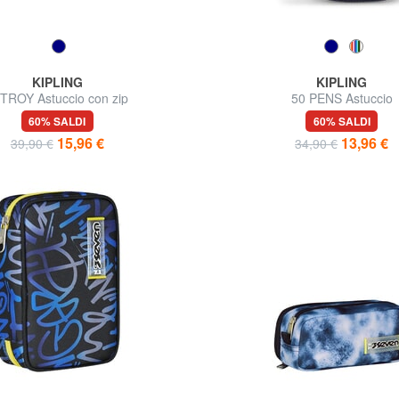
KIPLING
KIPLING
TROY Astuccio con zip
50 PENS Astuccio
60% SALDI
60% SALDI
15,96 €
13,96 €
39,90 €
34,90 €