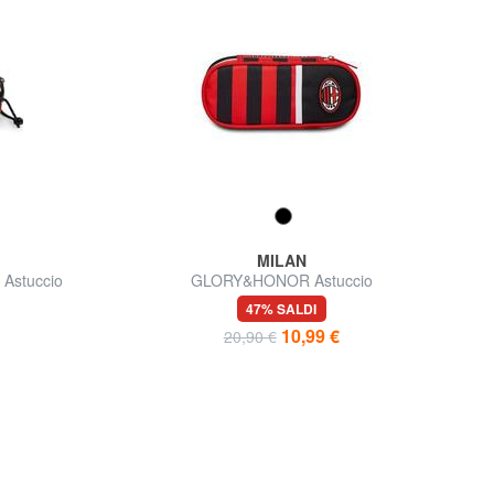
MILAN
Astuccio
GLORY&HONOR Astuccio
47% SALDI
10,99 €
20,90 €