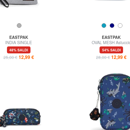
EASTPAK
EASTPAK
INDIA SINGLE
OVAL MESH Astucci
48% SALDI
54% SALDI
12,99 €
12,99 €
25,00 €
28,00 €