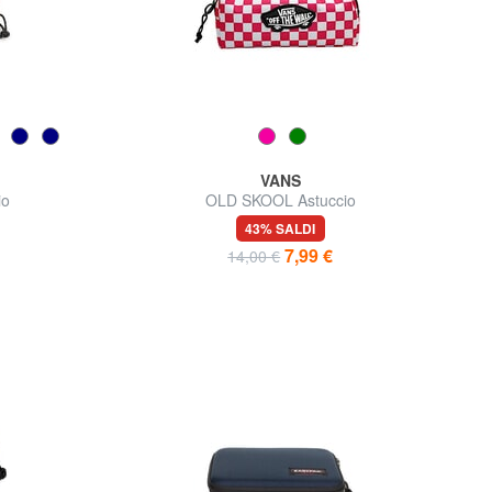
VANS
io
OLD SKOOL Astuccio
43% SALDI
7,99 €
14,00 €