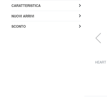
CARATTERISTICA
NUOVI ARRIVI
SCONTO
EASTPAK
BENCHMARK Astuccio con zip
HEART 
31% SALDI
8,99 €
da 16,00 €