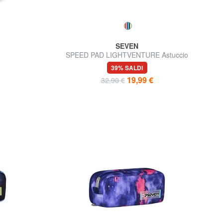
SEVEN
SPEED PAD LIGHTVENTURE Astuccio
completo di kit scuola
39% SALDI
19,99 €
32,90 €