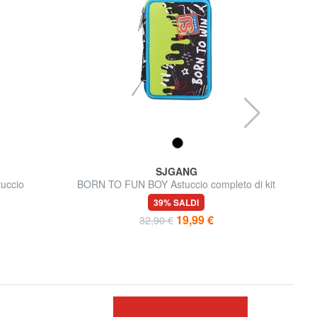
SJGANG
uccio
BORN TO FUN BOY Astuccio completo di kit
scuola
39% SALDI
19,99 €
32,90 €