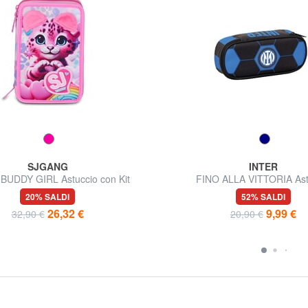
SJGANG
INTER
BUDDY GIRL Astuccio con Kit
FINO ALLA VITTORIA Ast
Scolastico
20% SALDI
52% SALDI
26,32 €
9,99 €
32,90 €
20,90 €