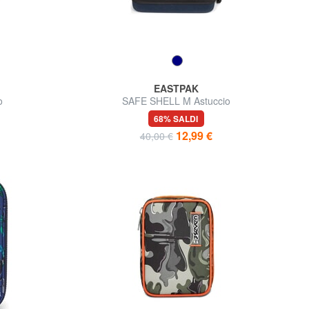
EASTPAK
o
SAFE SHELL M Astuccio
68% SALDI
12,99 €
40,00 €