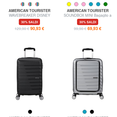
AMERICAN TOURISTER
AMERICAN TOURISTER
WAVEBREAKER DISNEY
SOUNDBOX MINI Bagaglio a
Trolley Bagaglio a Mano
mano extra small
30% SALDI
30% SALDI
90,93 €
69,93 €
129,90 €
99,90 €