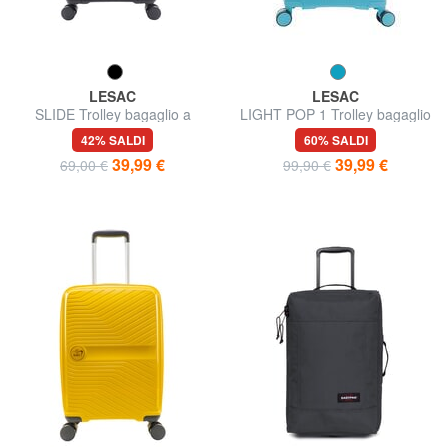
LESAC
LESAC
SLIDE Trolley bagaglio a
LIGHT POP 1 Trolley bagaglio
mano ultraresistente
a mano
42% SALDI
60% SALDI
39,99 €
39,99 €
69,00 €
99,90 €