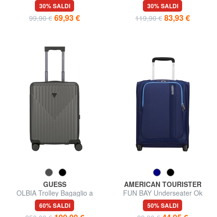
underseater
Bagaglio a Mano, Espandibile
30% SALDI
30% SALDI
69,93 €
83,93 €
99,90 €
119,90 €
GUESS
AMERICAN TOURISTER
OLBIA Trolley Bagaglio a
FUN BAY Underseater Ok
Mano
Easyjet
60% SALDI
50% SALDI