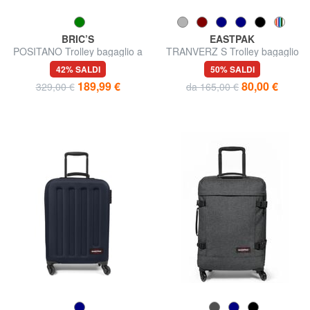
BRIC’S
EASTPAK
POSITANO Trolley bagaglio a
TRANVERZ S Trolley bagaglio
mano
a mano
42% SALDI
50% SALDI
189,99 €
80,00 €
329,00 €
da 165,00 €