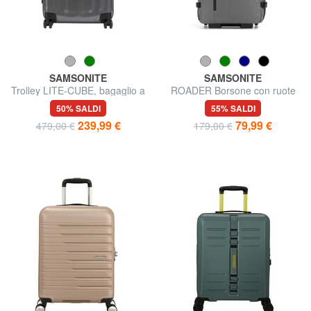
SAMSONITE
SAMSONITE
Trolley LITE-CUBE, bagaglio a
ROADER Borsone con ruote
mano, in policarbonato CURV
piccolo
50% SALDI
55% SALDI
239,99 €
79,99 €
479,00 €
179,00 €