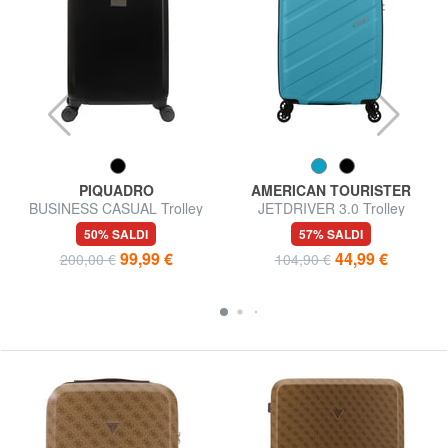
PIQUADRO
AMERICAN TOURISTER
BUSINESS CASUAL Trolley
JETDRIVER 3.0 Trolley
Bagaglio a Mano
Bagaglio a Mano
50% SALDI
57% SALDI
99,99 €
44,99 €
200,00 €
104,90 €