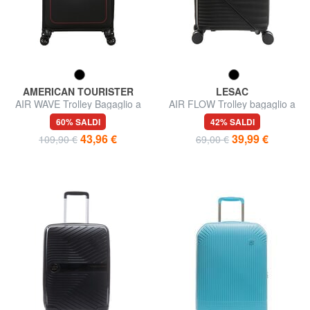
AMERICAN TOURISTER
LESAC
AIR WAVE Trolley Bagaglio a
AIR FLOW Trolley bagaglio a
Mano
mano
60% SALDI
42% SALDI
43,96 €
39,99 €
109,90 €
69,00 €