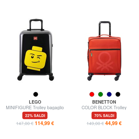
LEGO
BENETTON
MINIFIGURE Trolley bagaglio
COLOR BLOCK Trolley
a mano
bagaglio a mano, espandibile
22% SALDI
70% SALDI
114,99 €
44,99 €
147,00 €
149,00 €