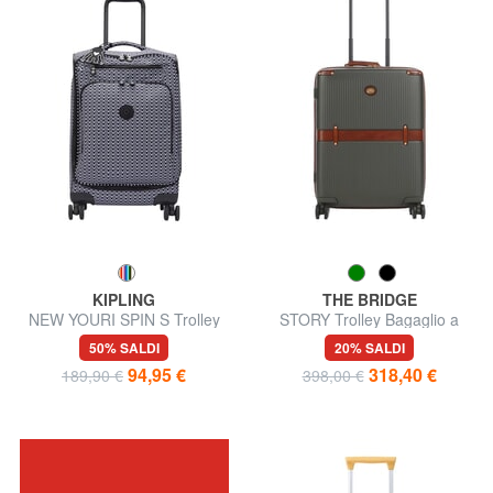
KIPLING
THE BRIDGE
NEW YOURI SPIN S Trolley
STORY Trolley Bagaglio a
misura piccola
Mano
50% SALDI
20% SALDI
94,95 €
318,40 €
189,90 €
398,00 €