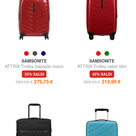
SAMSONITE
SAMSONITE
ATTRIX Trolley bagaglio mano
ATTRIX Trolley cabin slim
espandibile
espandibile
25% SALDI
40% SALDI
276,75 €
219,99 €
369,00 €
369,00 €