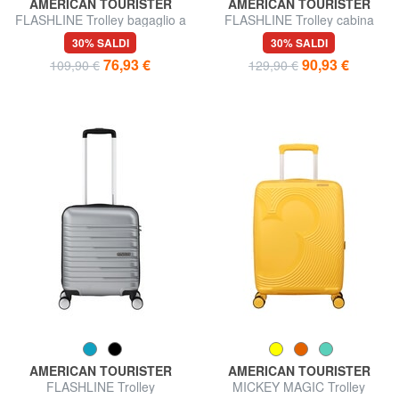
AMERICAN TOURISTER
AMERICAN TOURISTER
FLASHLINE Trolley bagaglio a
FLASHLINE Trolley cabina
mano
con tasca porta pc 15.6"
30% SALDI
30% SALDI
76,93 €
90,93 €
109,90 €
129,90 €
AMERICAN TOURISTER
AMERICAN TOURISTER
FLASHLINE Trolley
MICKEY MAGIC Trolley