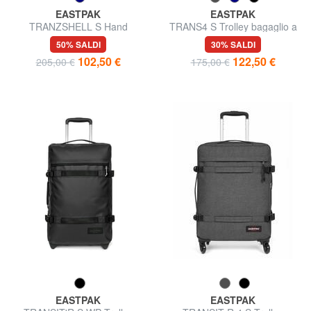
EASTPAK
EASTPAK
TRANZSHELL S Hand
TRANS4 S Trolley bagaglio a
luggage trolley
mano
50% SALDI
30% SALDI
102,50 €
122,50 €
205,00 €
175,00 €
EASTPAK
EASTPAK