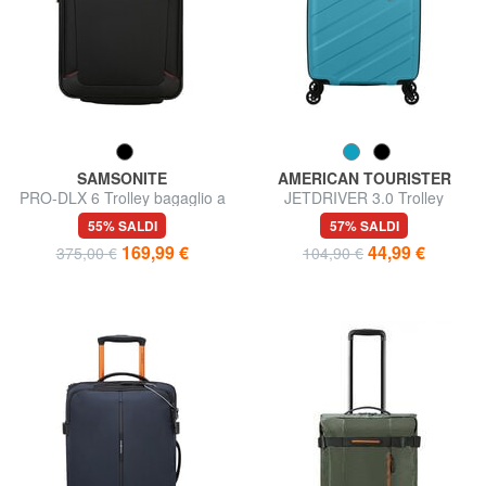
SAMSONITE
AMERICAN TOURISTER
PRO-DLX 6 Trolley bagaglio a
JETDRIVER 3.0 Trolley
mano espandibile
Bagaglio a Mano
55% SALDI
57% SALDI
169,99 €
44,99 €
375,00 €
104,90 €