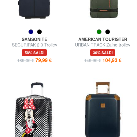
SAMSONITE
AMERICAN TOURISTER
SECURIPAK 2.0 Trolley
URBAN TRACK Zaino trolley
Bagaglio a Mano
bagaglio a mano
58% SALDI
30% SALDI
79,99 €
104,93 €
189,00 €
149,90 €