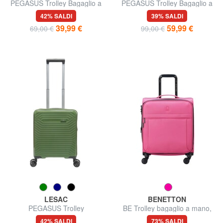
PEGASUS Trolley Bagaglio a
PEGASUS Trolley Bagaglio a
Mano
Mano, con porta PC
42% SALDI
39% SALDI
39,99 €
59,99 €
69,00 €
99,00 €
LESAC
BENETTON
PEGASUS Trolley
BE Trolley bagaglio a mano,
Underseater ok Easyjet
espandibile
42% SALDI
73% SALDI