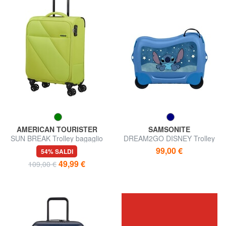
AMERICAN TOURISTER
SAMSONITE
SUN BREAK Trolley bagaglio
DREAM2GO DISNEY Trolley
a mano
kids cavalcabile
99,00 €
54% SALDI
49,99 €
109,00 €