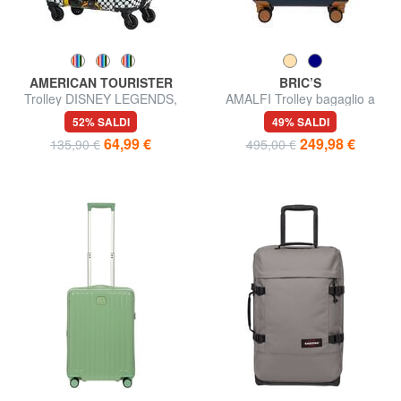
AMERICAN TOURISTER
BRIC’S
Trolley DISNEY LEGENDS,
AMALFI Trolley bagaglio a
bagaglio a mano
mano
52% SALDI
49% SALDI
64,99 €
249,98 €
135,90 €
495,00 €