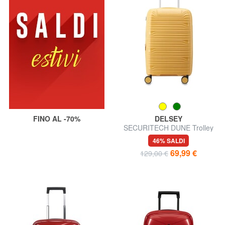
FINO AL -70%
DELSEY
SECURITECH DUNE Trolley
bagaglio a mano, espandibile
46% SALDI
69,99 €
129,00 €