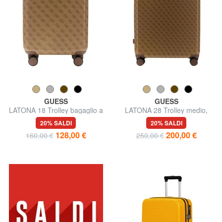
GUESS
GUESS
LATONA 18 Trolley bagaglio a
LATONA 28 Trolley medio,
mano, rigido
rigido
20% SALDI
20% SALDI
128,00 €
200,00 €
160,00 €
250,00 €