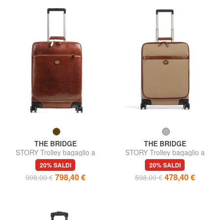
THE BRIDGE
THE BRIDGE
STORY Trolley bagaglio a
STORY Trolley bagaglio a
mano, in pelle
mano
20% SALDI
20% SALDI
798,40 €
478,40 €
998,00 €
598,00 €