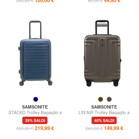
100,00 €
44,95 €
250,00 €
89,90 €
SAMSONITE
SAMSONITE
STACKD Trolley Bagaglio a
LIN'AIR Trolley Bagaglio a
Mano
Mano espandibile
29% SALDI
40% SALDI
219,99 €
149,99 €
309,00 €
249,00 €