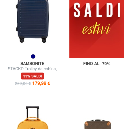
SAMSONITE
FINO AL -70%
STACKD Trolley da cabina,
espandibile
33% SALDI
179,99 €
269,00 €