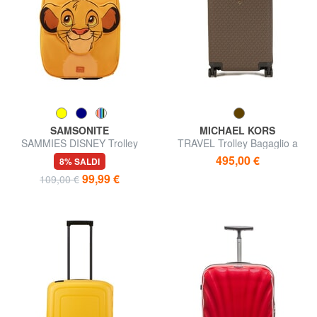
SAMSONITE
MICHAEL KORS
SAMMIES DISNEY Trolley
TRAVEL Trolley Bagaglio a
Bagaglio a Mano
Mano
495,00 €
8% SALDI
99,99 €
109,00 €