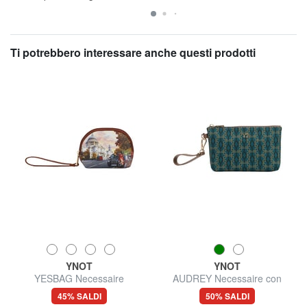
Ti potrebbero interessare anche questi prodotti
YNOT
YNOT
YESBAG Necessaire
AUDREY Necessaire con
polsierina
45% SALDI
50% SALDI