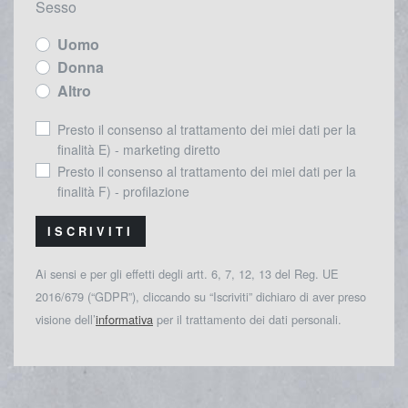
Sesso
Uomo
Donna
Altro
Presto il consenso al trattamento dei miei dati per la
finalità E) - marketing diretto
Presto il consenso al trattamento dei miei dati per la
finalità F) - profilazione
ISCRIVITI
Ai sensi e per gli effetti degli artt. 6, 7, 12, 13 del Reg. UE
2016/679 (“GDPR”), cliccando su “Iscriviti” dichiaro di aver preso
visione dell’
informativa
per il trattamento dei dati personali.