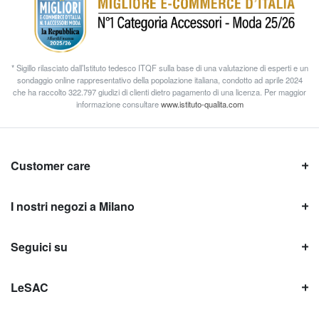
* Sigillo rilasciato dall’Istituto tedesco ITQF sulla base di una valutazione di esperti e un
sondaggio online rappresentativo della popolazione italiana, condotto ad aprile 2024
che ha raccolto 322.797 giudizi di clienti dietro pagamento di una licenza. Per maggior
informazione consultare
www.istituto-qualita.com
Customer care
I nostri negozi a Milano
Seguici su
LeSAC