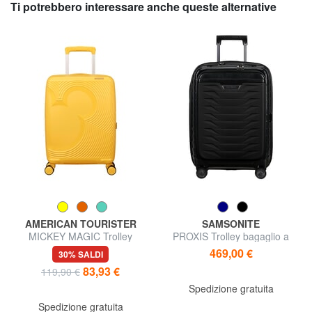
Ti potrebbero interessare anche queste alternative
AMERICAN TOURISTER
SAMSONITE
MICKEY MAGIC Trolley
PROXIS Trolley bagaglio a
Bagaglio a Mano, Espandibile
mano, espandibile
469,00 €
30% SALDI
83,93 €
119,90 €
Spedizione gratuita
Spedizione gratuita