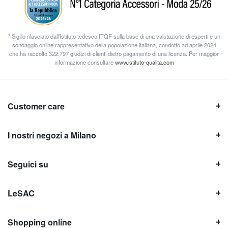
* Sigillo rilasciato dall’Istituto tedesco ITQF sulla base di una valutazione di esperti e un
sondaggio online rappresentativo della popolazione italiana, condotto ad aprile 2024
che ha raccolto 322.797 giudizi di clienti dietro pagamento di una licenza. Per maggior
informazione consultare
www.istituto-qualita.com
Customer care
I nostri negozi a Milano
Seguici su
LeSAC
Shopping online