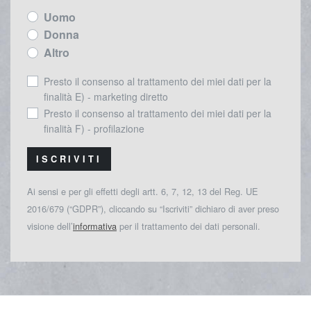
Uomo
Donna
Altro
Presto il consenso al trattamento dei miei dati per la
finalità E) - marketing diretto
Presto il consenso al trattamento dei miei dati per la
finalità F) - profilazione
ISCRIVITI
Ai sensi e per gli effetti degli artt. 6, 7, 12, 13 del Reg. UE
2016/679 (“GDPR”), cliccando su “Iscriviti” dichiaro di aver preso
visione dell’
informativa
per il trattamento dei dati personali.