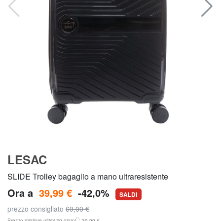
LESAC
SLIDE Trolley bagaglio a mano ultraresistente
Ora a
39,99 €
-42,0%
SALDI
prezzo consigliato
69,00 €
**
Prezzo migliore ultimi 30 giorni
: 39,99 €