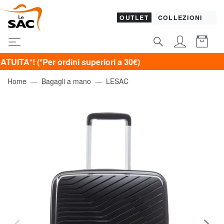
OUTLET
COLLEZIONI
er ordini superiori a 30€)
Home
Bagagli a mano
LESAC