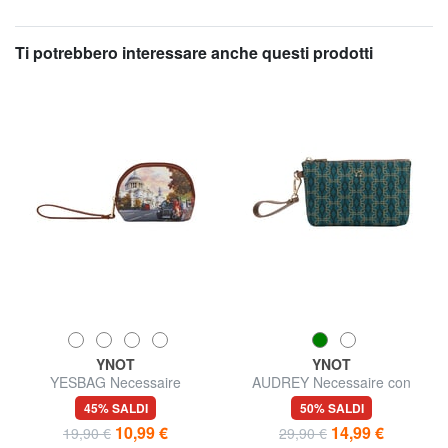
Ti potrebbero interessare anche questi prodotti
YNOT
YNOT
YESBAG Necessaire
AUDREY Necessaire con
polsierina
45% SALDI
50% SALDI
10,99 €
14,99 €
19,90 €
29,90 €