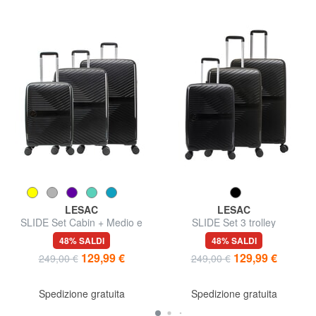
LESAC
LESAC
SLIDE Set Cabin + Medio e
SLIDE Set 3 trolley
Grande espandibili,
ultraresistenti: cabin+medio e
48% SALDI
48% SALDI
ultraresistenti
grande espandibili
129,99 €
129,99 €
249,00 €
249,00 €
Spedizione gratuita
Spedizione gratuita