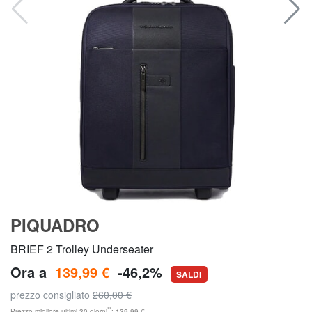
PIQUADRO
BRIEF 2 Trolley Underseater
Ora a
139,99 €
-46,2%
SALDI
prezzo consigliato
260,00 €
**
Prezzo migliore ultimi 30 giorni
: 139,99 €