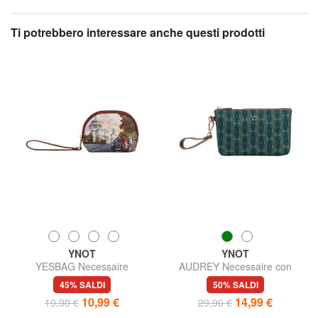
Ti potrebbero interessare anche questi prodotti
YNOT
YNOT
YESBAG Necessaire
AUDREY Necessaire con
polsierina
45% SALDI
50% SALDI
10,99 €
14,99 €
19,90 €
29,90 €