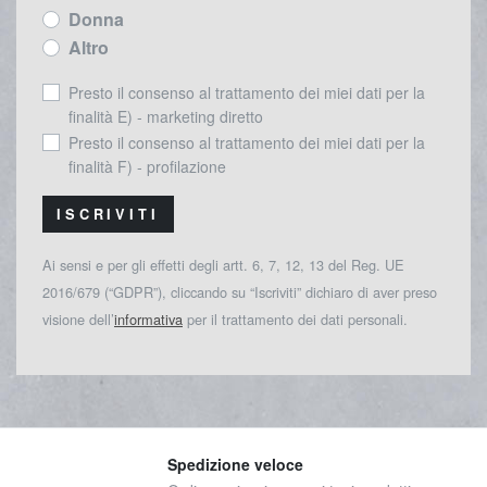
Donna
Altro
Presto il consenso al trattamento dei miei dati per la
finalità E) - marketing diretto
Presto il consenso al trattamento dei miei dati per la
finalità F) - profilazione
ISCRIVITI
Ai sensi e per gli effetti degli artt. 6, 7, 12, 13 del Reg. UE
2016/679 (“GDPR”), cliccando su “Iscriviti” dichiaro di aver preso
visione dell’
informativa
per il trattamento dei dati personali.
Spedizione veloce