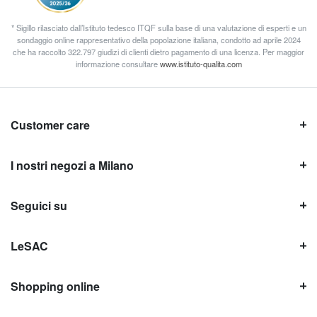
* Sigillo rilasciato dall’Istituto tedesco ITQF sulla base di una valutazione di esperti e un
sondaggio online rappresentativo della popolazione italiana, condotto ad aprile 2024
che ha raccolto 322.797 giudizi di clienti dietro pagamento di una licenza. Per maggior
informazione consultare
www.istituto-qualita.com
Customer care
I nostri negozi a Milano
Seguici su
LeSAC
Shopping online