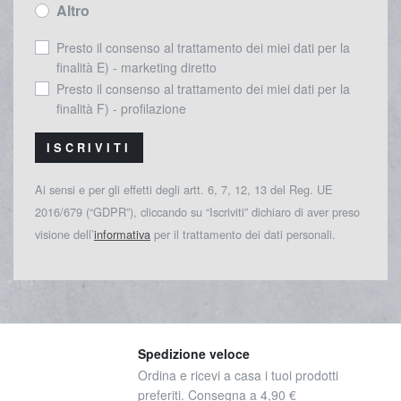
Altro
Presto il consenso al trattamento dei miei dati per la
finalità E) - marketing diretto
Presto il consenso al trattamento dei miei dati per la
finalità F) - profilazione
ISCRIVITI
Ai sensi e per gli effetti degli artt. 6, 7, 12, 13 del Reg. UE
2016/679 (“GDPR”), cliccando su “Iscriviti” dichiaro di aver preso
visione dell’
informativa
per il trattamento dei dati personali.
Spedizione veloce
Ordina e ricevi a casa i tuoi prodotti
preferiti. Consegna a 4,90 €