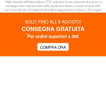
* Sigillo rilasciato dall’Istituto tedesco ITQF sulla base di una valutazione di esperti e un
sondaggio online rappresentativo della popolazione italiana, condotto ad aprile 2024
che ha raccolto 322.797 giudizi di clienti dietro pagamento di una licenza. Per maggior
informazione consultare
www.istituto-qualita.com
SOLO FINO ALL'8 AGOSTO!
CONSEGNA GRATUITA
Customer care
*
Per ordini superiori a 30€
OTTIENI SUBITO FINO AL 15% DI SCONTO
Iscriviti alla Newsletter
COMPRA ORA
I nostri negozi a Milano
Seguici su
LeSAC
Shopping online
Affidabilità LeSAC