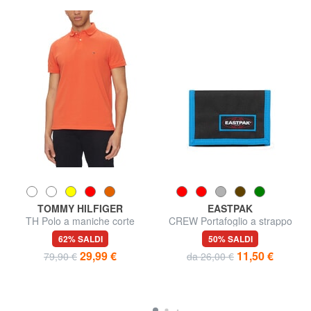
TOMMY HILFIGER
EASTPAK
TH Polo a maniche corte
CREW Portafoglio a strappo
regular fit
62% SALDI
50% SALDI
29,99 €
11,50 €
79,90 €
da 26,00 €