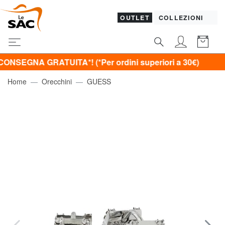
OUTLET
COLLEZIONI
A GRATUITA*! (*Per ordini superiori a 30€)
Home
Orecchini
GUESS