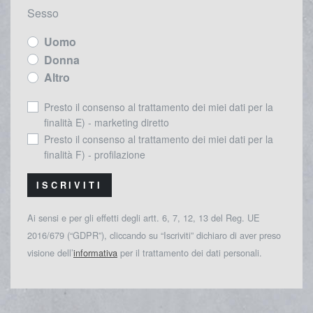
Sesso
Uomo
Donna
Altro
Presto il consenso al trattamento dei miei dati per la
finalità E) - marketing diretto
Presto il consenso al trattamento dei miei dati per la
finalità F) - profilazione
ISCRIVITI
Ai sensi e per gli effetti degli artt. 6, 7, 12, 13 del Reg. UE
2016/679 (“GDPR”), cliccando su “Iscriviti” dichiaro di aver preso
visione dell’
informativa
per il trattamento dei dati personali.