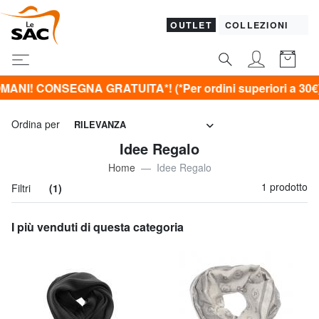
OUTLET
COLLEZIONI
CONSEGNA GRATUITA*! (*Per ordini superiori a 30€)
Ordina per
RILEVANZA
Idee Regalo
Home
Idee Regalo
1 prodotto
Filtri
(1)
I più venduti di questa categoria