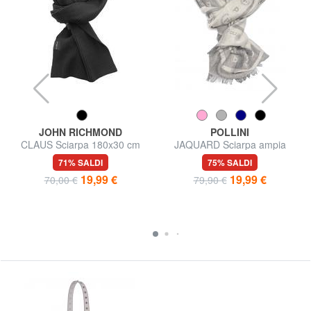
JOHN RICHMOND
POLLINI
CLAUS Sciarpa 180x30 cm
JAQUARD Sciarpa ampia
71% SALDI
75% SALDI
19,99 €
19,99 €
70,00 €
79,90 €