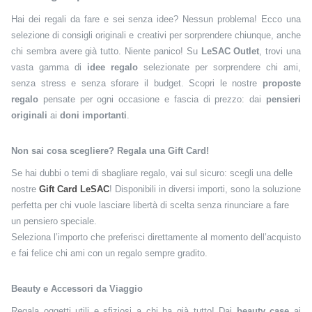
Hai dei regali da fare e sei senza idee? Nessun problema!
Ecco una
selezione di consigli originali e creativi per sorprendere chiunque, anche
chi sembra avere già tutto.
Niente panico! Su
LeSAC Outlet
, trovi una
vasta gamma di
idee regalo
selezionate per sorprendere chi ami,
senza stress e senza sforare il budget. Scopri le nostre
proposte
regalo
pensate per ogni occasione e fascia di prezzo: dai
pensieri
originali
ai
doni importanti
.
Non sai cosa scegliere? Regala una Gift Card!
Se hai dubbi o temi di sbagliare regalo, vai sul sicuro: scegli una delle
nostre
Gift Card LeSAC
! Disponibili in diversi importi, sono la soluzione
perfetta per chi vuole lasciare libertà di scelta senza rinunciare a fare
un pensiero speciale.
Seleziona l’importo che preferisci direttamente al momento dell’acquisto
e fai felice chi ami con un regalo sempre gradito.
Beauty e Accessori da Viaggio
Regala oggetti utili e sfiziosi a chi ha già tutto! Dai
beauty case
ai