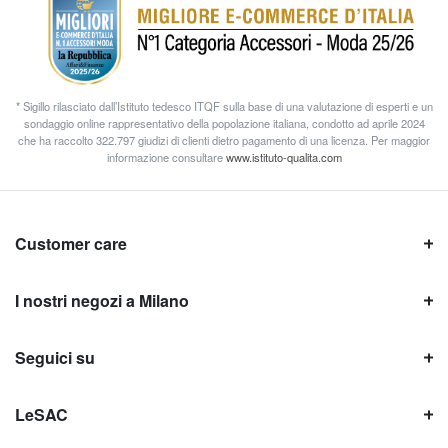
* Sigillo rilasciato dall’Istituto tedesco ITQF sulla base di una valutazione di esperti e un
sondaggio online rappresentativo della popolazione italiana, condotto ad aprile 2024
che ha raccolto 322.797 giudizi di clienti dietro pagamento di una licenza. Per maggior
informazione consultare
www.istituto-qualita.com
Customer care
I nostri negozi a Milano
Seguici su
LeSAC