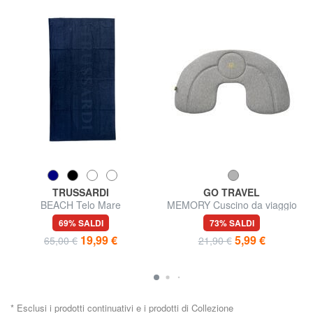
TRUSSARDI
GO TRAVEL
BEACH Telo Mare
MEMORY Cuscino da viaggio
gonfiabile
69% SALDI
73% SALDI
19,99 €
5,99 €
65,00 €
21,90 €
* Esclusi i prodotti continuativi e i prodotti di Collezione