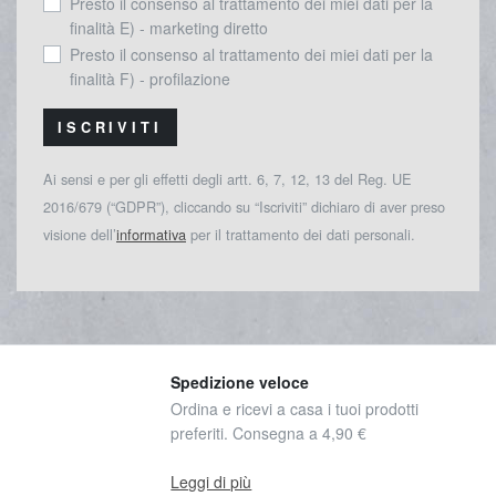
Presto il consenso al trattamento dei miei dati per la
finalità E) - marketing diretto
Presto il consenso al trattamento dei miei dati per la
finalità F) - profilazione
ISCRIVITI
Ai sensi e per gli effetti degli artt. 6, 7, 12, 13 del Reg. UE
2016/679 (“GDPR”), cliccando su “Iscriviti” dichiaro di aver preso
visione dell’
informativa
per il trattamento dei dati personali.
Spedizione veloce
Ordina e ricevi a casa i tuoi prodotti
preferiti. Consegna a 4,90 €
Leggi di più