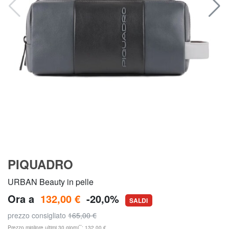
PIQUADRO
URBAN Beauty in pelle
Ora a
132,00 €
-20,0%
SALDI
prezzo consigliato
165,00 €
**
Prezzo migliore ultimi 30 giorni
: 132,00 €