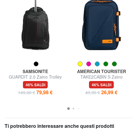
SAMSONITE
AMERICAN TOURISTER
GUARDIT 2.0 Zaino Trolley
TAKE2CABIN S Zaino
porta pc 15,6"
underseater ok Ryanair
46% SALDI
46% SALDI
79,98 €
26,99 €
149,00 €
49,90 €
Ti potrebbero interessare anche questi prodotti