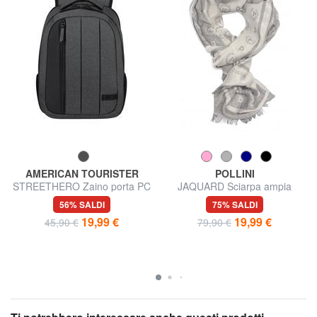
AMERICAN TOURISTER
POLLINI
STREETHERO Zaino porta PC
JAQUARD Sciarpa ampia
14"
56% SALDI
75% SALDI
19,99 €
19,99 €
45,90 €
79,90 €