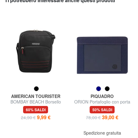
Ti potrebbero interessare anche questi prodotti
AMERICAN TOURISTER
PIQUADRO
BOMBAY BEACH Borsello
ORION Portafoglio con porta
banconote e monete
60% SALDI
50% SALDI
9,99 €
39,00 €
24,90 €
78,00 €
Spedizione gratuita