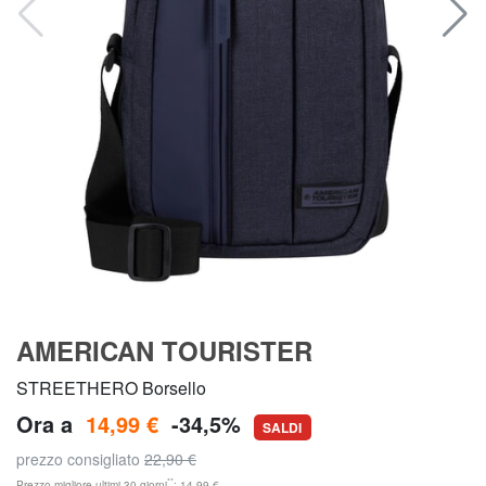
AMERICAN TOURISTER
STREETHERO Borsello
Ora a
14,99 €
-34,5%
SALDI
prezzo consigliato
22,90 €
**
Prezzo migliore ultimi 30 giorni
: 14,99 €