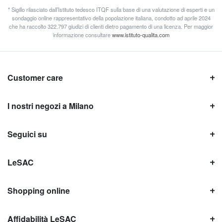
* Sigillo rilasciato dall’Istituto tedesco ITQF sulla base di una valutazione di esperti e un
sondaggio online rappresentativo della popolazione italiana, condotto ad aprile 2024
che ha raccolto 322.797 giudizi di clienti dietro pagamento di una licenza. Per maggior
informazione consultare
www.istituto-qualita.com
Customer care
I nostri negozi a Milano
Seguici su
LeSAC
Shopping online
Affidabilità LeSAC