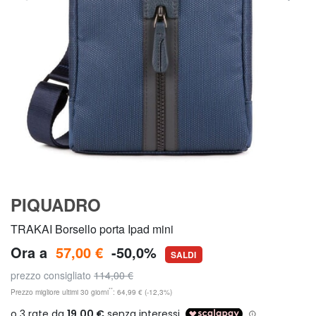
PIQUADRO
TRAKAI Borsello porta Ipad mini
Ora a
57,00 €
-50,0%
SALDI
prezzo consigliato
114,00 €
**
Prezzo migliore ultimi 30 giorni
: 64,99 € (-12,3%)