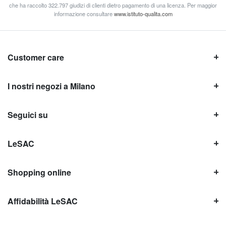
che ha raccolto 322.797 giudizi di clienti dietro pagamento di una licenza. Per maggior
informazione consultare
www.istituto-qualita.com
Customer care
I nostri negozi a Milano
Seguici su
LeSAC
Shopping online
Affidabilità LeSAC