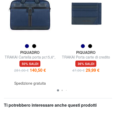
PIQUADRO
PIQUADRO
TRAKAI Cartella porta pc15,6",
TRAKAI Porta carte di credito
iPad 10.5''/9.7"
piatto
50% SALDI
36% SALDI
140,50 €
29,99 €
281,00 €
47,00 €
Spedizione gratuita
Ti potrebbero interessare anche questi prodotti