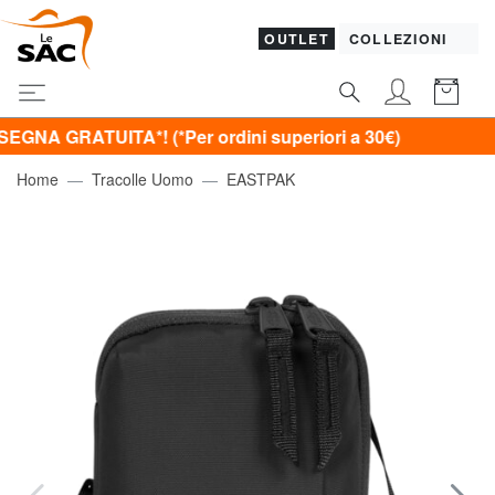
OUTLET
COLLEZIONI
UITA*! (*Per ordini superiori a 30€)
Home
Tracolle Uomo
EASTPAK