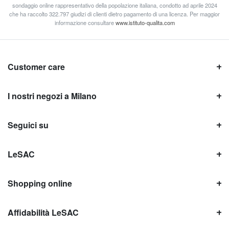
sondaggio online rappresentativo della popolazione italiana, condotto ad aprile 2024
che ha raccolto 322.797 giudizi di clienti dietro pagamento di una licenza. Per maggior
informazione consultare
www.istituto-qualita.com
Customer care
I nostri negozi a Milano
Seguici su
LeSAC
Shopping online
Affidabilità LeSAC