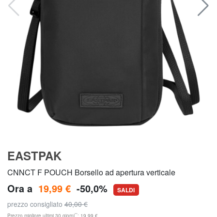
EASTPAK
CNNCT F POUCH Borsello ad apertura verticale
Ora a
19,99 €
-50,0%
SALDI
prezzo consigliato
40,00 €
**
Prezzo migliore ultimi 30 giorni
: 19,99 €