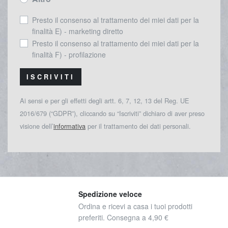
Presto il consenso al trattamento dei miei dati per la
finalità E) - marketing diretto
Presto il consenso al trattamento dei miei dati per la
finalità F) - profilazione
ISCRIVITI
Ai sensi e per gli effetti degli artt. 6, 7, 12, 13 del Reg. UE
2016/679 (“GDPR”), cliccando su “Iscriviti” dichiaro di aver preso
visione dell’
informativa
per il trattamento dei dati personali.
Spedizione veloce
Ordina e ricevi a casa i tuoi prodotti
preferiti. Consegna a 4,90 €