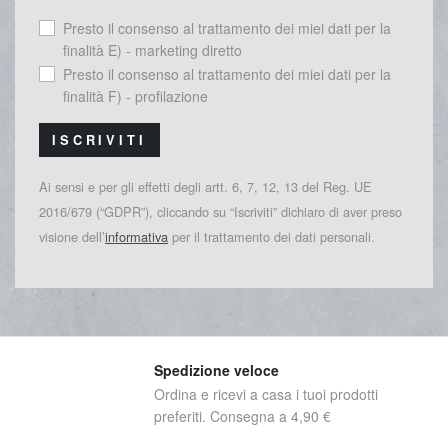
Presto il consenso al trattamento dei miei dati per la
finalità E) - marketing diretto
Presto il consenso al trattamento dei miei dati per la
finalità F) - profilazione
ISCRIVITI
Ai sensi e per gli effetti degli artt. 6, 7, 12, 13 del Reg. UE
2016/679 (“GDPR”), cliccando su “Iscriviti” dichiaro di aver preso
visione dell’
informativa
per il trattamento dei dati personali.
Spedizione veloce
Ordina e ricevi a casa i tuoi prodotti
preferiti. Consegna a 4,90 €