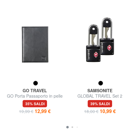
GO TRAVEL
SAMSONITE
GO Porta Passaporto in pelle
GLOBAL TRAVEL Set 2
Lucchetti TSA
35% SALDI
39% SALDI
12,99 €
10,99 €
19,99 €
18,00 €