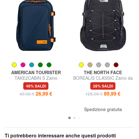
AMERICAN TOURISTER
THE NORTH FACE
TAKE2CABIN S Zaino
BOREALIS CLASSIC Zaino da
underseater ok Ryanair
29 L
46% SALDI
28% SALDI
26,99 €
89,99 €
49,90 €
125,00 €
Spedizione gratuita
Ti potrebbero interessare anche questi prodotti