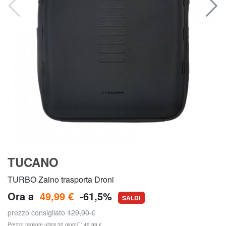
TUCANO
TURBO Zaino trasporta Droni
Ora a
49,99 €
-61,5%
SALDI
prezzo consigliato
129,90 €
**
Prezzo migliore ultimi 30 giorni
: 49,99 €