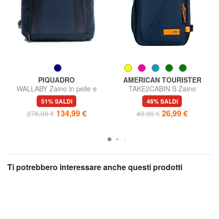
PIQUADRO
AMERICAN TOURISTER
WALLABY Zaino in pelle e
TAKE2CABIN S Zaino
tessuto, porta pc 14", ok
underseater ok Ryanair
51% SALDI
46% SALDI
Ryanair
134,99 €
26,99 €
276,00 €
49,90 €
Ti potrebbero interessare anche questi prodotti