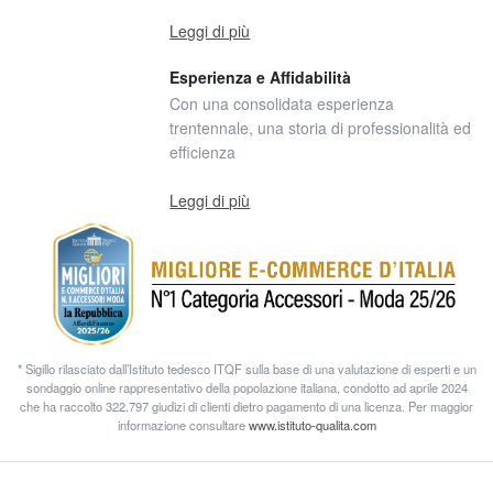
Leggi di più
Esperienza e Affidabilità
Con una consolidata esperienza
trentennale, una storia di professionalità ed
efficienza
Leggi di più
* Sigillo rilasciato dall’Istituto tedesco ITQF sulla base di una valutazione di esperti e un
sondaggio online rappresentativo della popolazione italiana, condotto ad aprile 2024
che ha raccolto 322.797 giudizi di clienti dietro pagamento di una licenza. Per maggior
informazione consultare
www.istituto-qualita.com