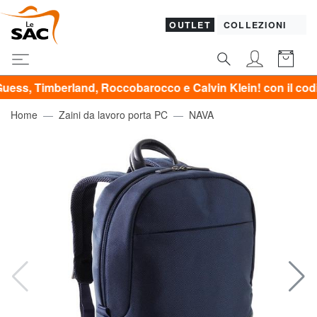
OUTLET
COLLEZIONI
berland, Roccobarocco e Calvin Klein! con il codice*: ext
Home
Zaini da lavoro porta PC
NAVA