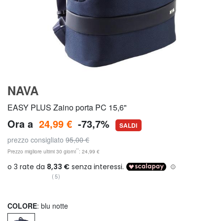
NAVA
EASY PLUS Zaino porta PC 15,6"
Ora a
24,99 €
-73,7%
SALDI
prezzo consigliato
95,00 €
**
Prezzo migliore ultimi 30 giorni
: 24,99 €
(5)
COLORE
: blu notte