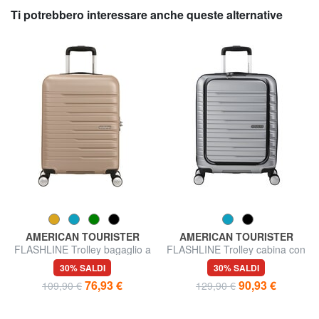
Ti potrebbero interessare anche queste alternative
AMERICAN TOURISTER
AMERICAN TOURISTER
FLASHLINE Trolley bagaglio a
FLASHLINE Trolley cabina con
mano
tasca porta pc 15.6"
30% SALDI
30% SALDI
76,93 €
90,93 €
109,90 €
129,90 €