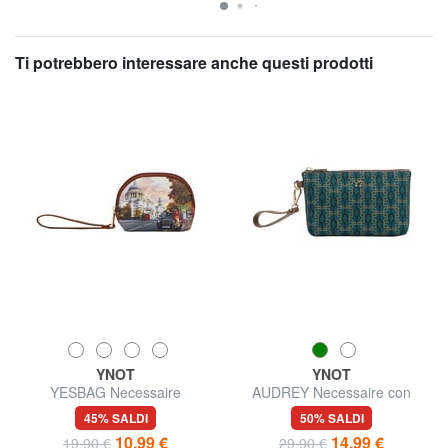
Ti potrebbero interessare anche questi prodotti
YNOT
YNOT
YESBAG Necessaire
AUDREY Necessaire con
polsierina
45% SALDI
50% SALDI
10,99 €
14,99 €
19,90 €
29,90 €