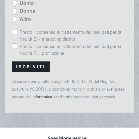
Uomo
Donna
Altro
Presto il consenso al trattamento dei miei dati per la
finalità E) - marketing diretto
Presto il consenso al trattamento dei miei dati per la
finalità F) - profilazione
ISCRIVITI
Ai sensi e per gli effetti degli artt. 6, 7, 12, 13 del Reg. UE
2016/679 (“GDPR”), cliccando su “Iscriviti” dichiaro di aver preso
visione dell’
informativa
per il trattamento dei dati personali.
Spedizione veloce