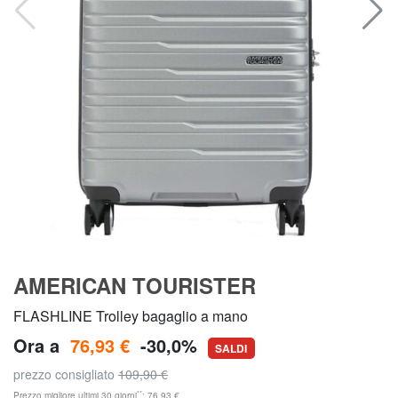
AMERICAN TOURISTER
FLASHLINE Trolley bagaglio a mano
Ora a
76,93 €
-30,0%
SALDI
prezzo consigliato
109,90 €
**
Prezzo migliore ultimi 30 giorni
: 76,93 €