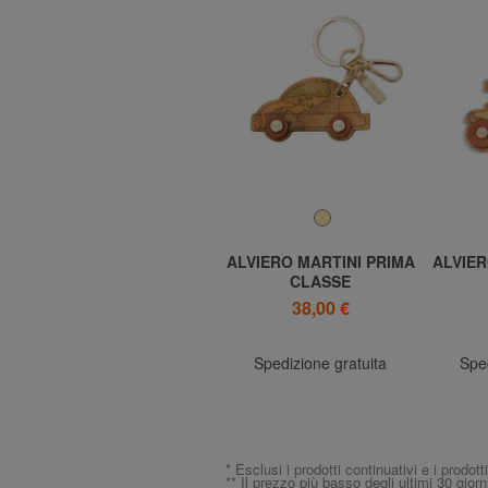
A
ALVIERO MARTINI PRIMA
ALVIERO MARTINI PRIMA
ALVIER
CLASSE
CLASSE
GEO CLASSIC Necessaire
Portachiavi Macchinina
GEO CL
42,00 €
38,00 €
Stampa Geo
Spedizione gratuita
Spedizione gratuita
Sped
* Esclusi i prodotti continuativi e i prodott
** Il prezzo più basso degli ultimi 30 giorn