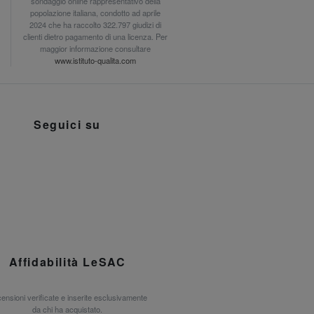
sondaggio online rappresentativo della
popolazione italiana, condotto ad aprile
2024 che ha raccolto 322.797 giudizi di
clienti dietro pagamento di una licenza. Per
maggior informazione consultare
www.istituto-qualita.com
Seguici su
Affidabilità LeSAC
ensioni verificate e inserite esclusivamente
da chi ha acquistato.