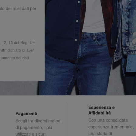
o
to dei miei dati per
 7, 12, 13 del Reg. UE
iti” dichiaro di aver
attamento dei dati
Esperienza e
Affidabilità
Pagamenti
Con una consolidata
Scegli tra diversi metodi
esperienza trentennale,
di pagamento, i più
una storia di
utilizzati e sicuri.