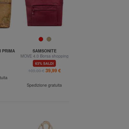
I PRIMA
SAMSONITE
THE BRIDGE
MOVE 4.0 Borsa shopping
MATILDE Shopping bag in
opping
con tracolla
pelle
63% SALDI
60% SALDI
a
39,99 €
158,00 €
109,00 €
395,00 €
tuita
Spedizione gratuita
Spedizione gratuita