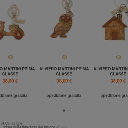
O MARTINI PRIMA
ALVIERO MARTINI PRIMA
ALVIERO MARTIN
CLASSE
CLASSE
CLASSE
ASSIC Portachiavi
GEO CLASSIC Portachiavi
Portachiavi Ca
38,00 €
38,00 €
38,00 €
Vespa
Gufo
Stampa Ge
izione gratuita
Spedizione gratuita
Spedizione gra
i di Collezione
i, prima della riduzione del prezzo attuale.