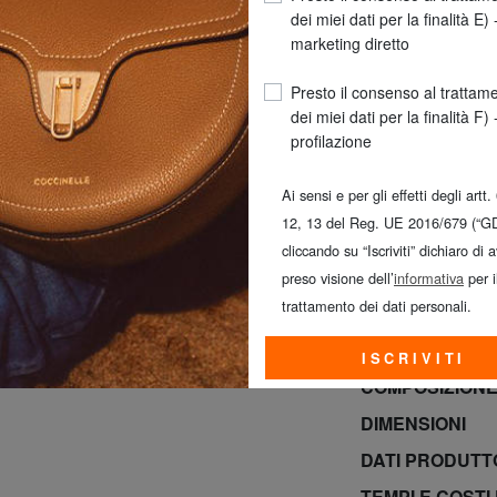
dei miei dati per la finalità E) 
marketing diretto
Presto il consenso al trattam
dei miei dati per la finalità F) 
profilazione
Ai sensi e per gli effetti degli artt.
SPED
12, 13 del Reg. UE 2016/679 (“G
So
cliccando su “Iscriviti” dichiaro di 
ULTIMO GIORN
preso visione dell’
informativa
per i
(*Per ordini supe
trattamento dei dati personali.
INFO PRODOT
ISCRIVITI
COMPOSIZIONE
DIMENSIONI
DATI PRODUT
TEMPI E COSTI