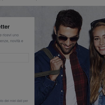
tter
e ricevi uno
denze, novità e
to dei miei dati per