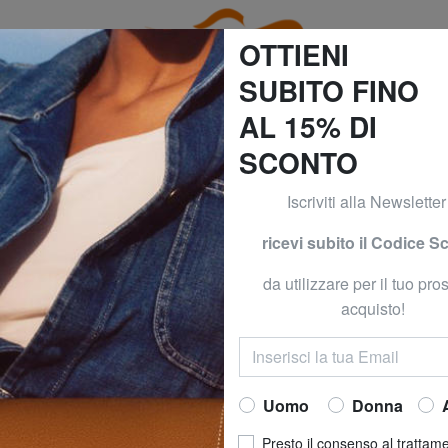
OTTIENI
SUBITO FINO
AL 15% DI
SCONTO
O GIORNO! CONSEGNA GRATUITA*! (*Per ordini superiori 
Iscriviti alla Newsletter
 MARTINI PRIMA CLASSE
ALVIERO 
ricevi subito il Codice S
CLASSE
da utilizzare per il tuo pr
GEO CLASSIC Bo
acquisto!
242,00 €
Uomo
Donna
COLORE
: bianco
Presto il consenso al trattam