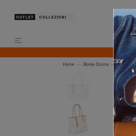
OUTLET
COLLEZIONI
ULTIM
Home
Borse Donna
ALVIERO