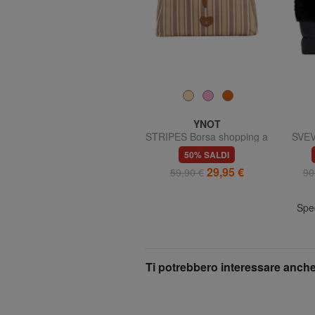
YNOT
YNOT
YESBAG Shopping Bag
STRIPES Borsa shopping a
SVEV
mano, con tracolla
70% SALDI
50% SALDI
31,47 €
29,95 €
104,90 €
59,90 €
90
Spedizione gratuita
Sped
Ti potrebbero interessare anche