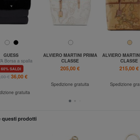
GUESS
ALVIERO MARTINI PRIMA
ALVIERO MARTIN
A Borsa a spalla
CLASSE
CLASSE
GEO CLASSIC Shopping
GEO CLASSIC Sh
205,00 €
215,00 €
60% SALDI
bag a spalla
Bag a spall
36,00 €
,00 €
Spedizione gratuita
Spedizione gra
izione gratuita
 questi prodotti