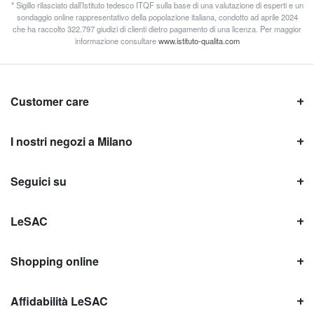
* Sigillo rilasciato dall’Istituto tedesco ITQF sulla base di una valutazione di esperti e un
sondaggio online rappresentativo della popolazione italiana, condotto ad aprile 2024
che ha raccolto 322.797 giudizi di clienti dietro pagamento di una licenza. Per maggior
informazione consultare
www.istituto-qualita.com
Customer care
I nostri negozi a Milano
Seguici su
LeSAC
Shopping online
Affidabilità LeSAC