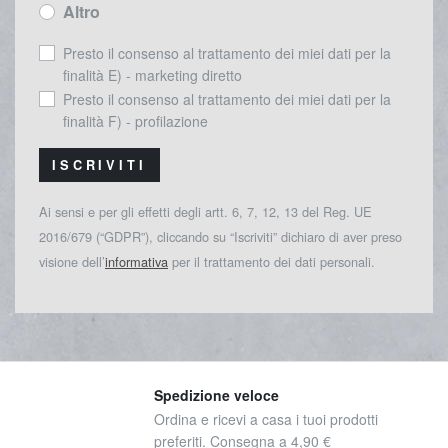
Altro
Presto il consenso al trattamento dei miei dati per la
finalità E) - marketing diretto
Presto il consenso al trattamento dei miei dati per la
finalità F) - profilazione
ISCRIVITI
Ai sensi e per gli effetti degli artt. 6, 7, 12, 13 del Reg. UE
2016/679 (“GDPR”), cliccando su “Iscriviti” dichiaro di aver preso
visione dell’
informativa
per il trattamento dei dati personali.
Spedizione veloce
Ordina e ricevi a casa i tuoi prodotti
preferiti. Consegna a 4,90 €