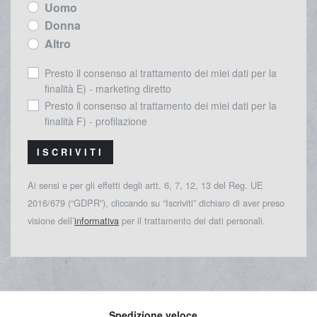
Uomo
Donna
Altro
Presto il consenso al trattamento dei miei dati per la
finalità E) - marketing diretto
Presto il consenso al trattamento dei miei dati per la
finalità F) - profilazione
ISCRIVITI
Ai sensi e per gli effetti degli artt. 6, 7, 12, 13 del Reg. UE
2016/679 (“GDPR”), cliccando su “Iscriviti” dichiaro di aver preso
visione dell’
informativa
per il trattamento dei dati personali.
Spedizione veloce