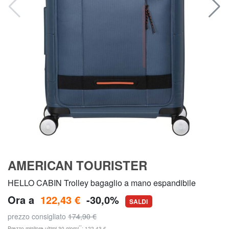
AMERICAN TOURISTER
HELLO CABIN Trolley bagaglio a mano espandibile
Ora a
122,43 €
-30,0%
SALDI
prezzo consigliato
174,90 €
**
Prezzo migliore ultimi 30 giorni
: 122,43 €