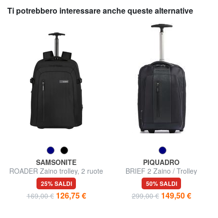
Ti potrebbero interessare anche queste alternative
SAMSONITE
PIQUADRO
ROADER Zaino trolley, 2 ruote
BRIEF 2 Zaino / Trolley
Underseater
25% SALDI
50% SALDI
126,75 €
149,50 €
169,00 €
299,00 €