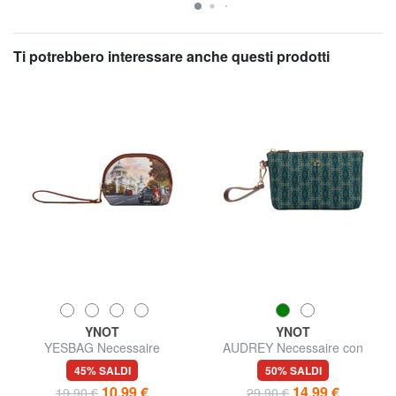
Ti potrebbero interessare anche questi prodotti
YNOT
YNOT
YESBAG Necessaire
AUDREY Necessaire con
polsierina
45% SALDI
50% SALDI
10,99 €
14,99 €
19,90 €
29,90 €