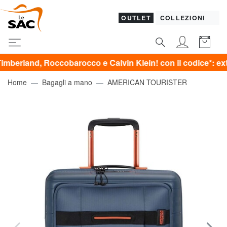
OUTLET
COLLEZIONI
 Roccobarocco e Calvin Klein! con il codice*: extra20
Home
Bagagli a mano
AMERICAN TOURISTER