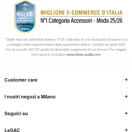
* Sigillo rilasciato dall’Istituto tedesco ITQF sulla base di una valutazione di esperti e un
sondaggio online rappresentativo della popolazione italiana, condotto ad aprile 2024
che ha raccolto 322.797 giudizi di clienti dietro pagamento di una licenza. Per maggior
informazione consultare
www.istituto-qualita.com
Customer care
I nostri negozi a Milano
Seguici su
LeSAC