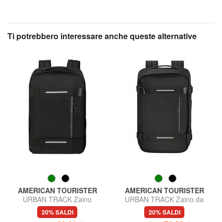
Ti potrebbero interessare anche queste alternative
AMERICAN TOURISTER
AMERICAN TOURISTER
URBAN TRACK Zaino
URBAN TRACK Zaino da
underseater ok Ryanair
viaggio
20% SALDI
20% SALDI