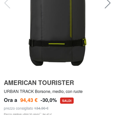
AMERICAN TOURISTER
URBAN TRACK Borsone, medio, con ruote
Ora a
94,43 €
-30,0%
SALDI
prezzo consigliato
134,90 €
**
Prezzo migliore ultimi 30 giorni
: 94,43 €